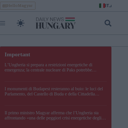
Skip
IT
HelloMagyar
to
content
L’Ungheria si prepara a restrizioni energetiche di
emergenza; la centrale nucleare di Paks potrebbe
chiudere questo fine settimana
I monumenti di Budapest resteranno al buio: le luci del
Parlamento, del Castello di Buda e della Cittadella
verranno spente
Il primo ministro Magyar afferma che l’Ungheria sta
affrontando «una delle peggiori crisi energetiche degli
ultimi decenni» e comunica la nuova data di chiusura di