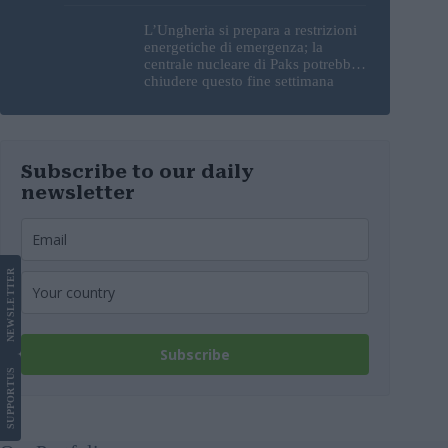
L’Ungheria si prepara a restrizioni
energetiche di emergenza; la
centrale nucleare di Paks potrebbe
chiudere questo fine settimana
Subscribe to our daily
newsletter
LETTER
NEWS
Subscribe
US
SUPPORT