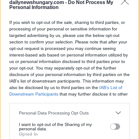
dailynewshungary.com -
Do Not Process My
ungherese. Il caso è gestito dalla polizia distrettuale e il
Personal Information
procedimento è attualmente in corso.
If you wish to opt-out of the sale, sharing to third parties, or
Le autorità avvertono delle gravi conseguenze
processing of your personal or sensitive information for
L’incidente evidenzia uno schema preoccupante, dato che di
targeted advertising by us, please use the below opt-out
recente sono state segnalate minacce simili. In un
caso
section to confirm your selection. Please note that after your
separato
, l’anno scorso, uno studente più giovane avrebbe
opt-out request is processed you may continue seeing
minacciato una bomba per evitare di scrivere un compito di
interest-based ads based on personal information utilized by
matematica, mostrando come tali azioni (spesso percepite
come scherzi) possano trasformarsi in gravi conseguenze
us or personal information disclosed to third parties prior to
legali.
your opt-out. You may separately opt-out of the further
disclosure of your personal information by third parties on the
Le autorità sottolineano che anche le false minacce di bomba
IAB’s list of downstream participants. This information may
sono trattate come situazioni ad alto rischio, che richiedono
also be disclosed by us to third parties on the
IAB’s List of
risposte di emergenza complete che interrompono le
Downstream Participants
that may further disclose it to other
operazioni scolastiche e distolgono le risorse della polizia.
third parties.
Non sono stati trovati esplosivi, ma l’indagine continua
Please note that this website/app uses one or more Google
Personal Data Processing Opt Outs
services and may gather and store information including but
Nonostante la natura allarmante della chiamata, la polizia ha
not limited to your visit or usage behaviour. You may click to
I want to opt-out of the Sharing of my
confermato che non c’era alcun pericolo reale. La scuola è
personal data.
stata controllata a fondo e non è stato scoperto alcun
grant or deny consent to Google and its third-party tags to
Opted In
dispositivo.
use your data for below specified purposes in below Google