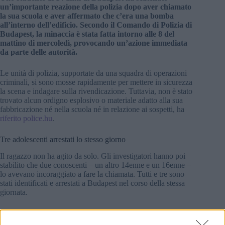
un’importante reazione della polizia dopo aver chiamato
la sua scuola e aver affermato che c’era una bomba
all’interno dell’edificio. Secondo il Comando di Polizia di
Budapest, la minaccia è stata fatta intorno alle 8 del
mattino di mercoledì, provocando un’azione immediata
da parte delle autorità.
Le unità di polizia, supportate da una squadra di operazioni
criminali, si sono mosse rapidamente per mettere in sicurezza
la scena e indagare sulla rivendicazione. Tuttavia, non è stato
trovato alcun ordigno esplosivo o materiale adatto alla sua
fabbricazione né nella scuola né in relazione ai sospetti, ha
riferito police.hu
.
Tre adolescenti arrestati lo stesso giorno
Il ragazzo non ha agito da solo. Gli investigatori hanno poi
stabilito che due conoscenti – un altro 14enne e un 16enne –
lo avevano incoraggiato a fare la chiamata. Tutti e tre sono
stati identificati e arrestati a Budapest nel corso della stessa
giornata.
Sono stati successivamente interrogati per il sospetto di
minacce contro il pubblico, un reato penale secondo la legge