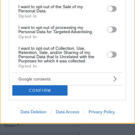
consent section.
I want to opt-out of the Sale of my
I funzionari sottolineano che minacce di questo tipo vengono
Personal Data.
perseguite con rigore, indipendentemente dall’età degli autori.
Opted In
Vale la pena ricordare che le false dichiarazioni di emergenza
possono avere ripercussioni legali durature.
I want to opt-out of processing my
Personal Data for Targeted Advertising.
Opted In
Se se l’è perso:
I want to opt-out of Collection, Use,
Allarme terrorismo nelle scuole ungheresi: Alunni
Retention, Sale, and/or Sharing of my
evacuati dopo molteplici email di minaccia di bomba
Personal Data that Is Unrelated with the
Purposes for which it was collected.
Opted In
Tags
Google consents
#
bambini
#
categoria crimine
#
categoria notizie rapide
#
categoria vita in Ungheria
#
polizia
#
polizia ungherese
CONFIRM
#
ungheria
Leave a Reply
Your email address will not be published.
Required fields are marked
*
Data Deletion
Data Access
Privacy Policy
Name
*