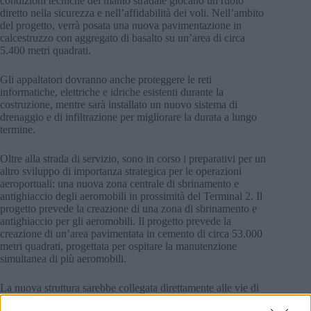
condizioni tecniche del manto stradale giocano un ruolo
diretto nella sicurezza e nell’affidabilità dei voli. Nell’ambito
del progetto, verrà posata una nuova pavimentazione in
calcestruzzo con aggregato di basalto su un’area di circa
5.400 metri quadrati.
Gli appaltatori dovranno anche proteggere le reti
informatiche, elettriche e idriche esistenti durante la
costruzione, mentre sarà installato un nuovo sistema di
drenaggio e di infiltrazione per migliorare la durata a lungo
termine.
Oltre alla strada di servizio, sono in corso i preparativi per un
altro sviluppo di importanza strategica per le operazioni
aeroportuali: una nuova zona centrale di sbrinamento e
antighiaccio degli aeromobili in prossimità del Terminal 2. Il
progetto prevede la creazione di una zona di sbrinamento e
antighiaccio per gli aeromobili. Il progetto prevede la
creazione di un’area pavimentata in cemento di circa 53.000
metri quadrati, progettata per ospitare la manutenzione
simultanea di più aeromobili.
La nuova struttura sarebbe collegata direttamente alle vie di
rullaggio, alle strade di servizio e alle reti di utilità esistenti,