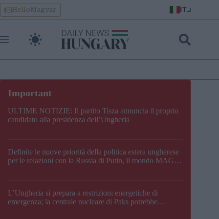
Skip
IT
HelloMagyar
to
content
ULTIME NOTIZIE: Il partito Tisza annuncia il proprio
candidato alla presidenza dell’Ungheria
Definite le nuove priorità della politica estera ungherese
per le relazioni con la Russia di Putin, il mondo MAGA,
l’UE, il V4, la NATO e i Balcani
L’Ungheria si prepara a restrizioni energetiche di
emergenza; la centrale nucleare di Paks potrebbe
chiudere questo fine settimana