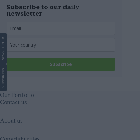
Subscribe to our daily
newsletter
LETTER
NEWS
Subscribe
US
SUPPORT
Our Portfolio
Contact us
About us
Copyright rules