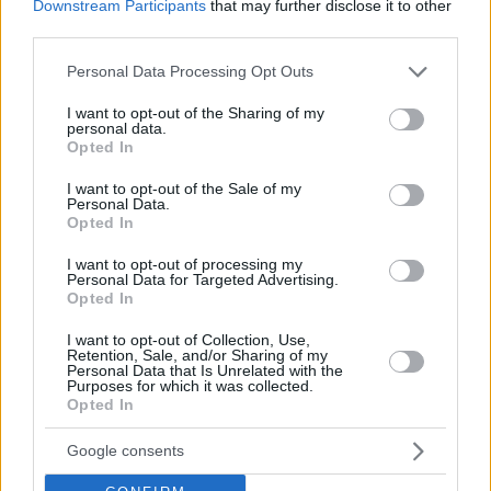
Downstream Participants
that may further disclose it to other
third parties.
L’ossessione scacchistica dell’Ungheria:
il rivale
strategico del Poker
Please note that this website/app uses one or more Google
Personal Data Processing Opt Outs
Le leggi sul gioco d’azzardo in evoluzione in
services and may gather and store information including but
Ungheria
: Cosa deve sapere nel 2025
not limited to your visit or usage behaviour. You may click to
I want to opt-out of the Sharing of my
personal data.
grant or deny consent to Google and its third-party tags to
Opted In
use your data for below specified purposes in below Google
Tags
consent section.
#
denaro
#
francia
#
successo
#
ungheria
I want to opt-out of the Sale of my
Personal Data.
Leave a Reply
Opted In
Your email address will not be published.
Required fields are marked
*
I want to opt-out of processing my
Personal Data for Targeted Advertising.
Name
*
Opted In
I want to opt-out of Collection, Use,
Email
*
Retention, Sale, and/or Sharing of my
Personal Data that Is Unrelated with the
Purposes for which it was collected.
Website
Opted In
Add Comment
*
Google consents