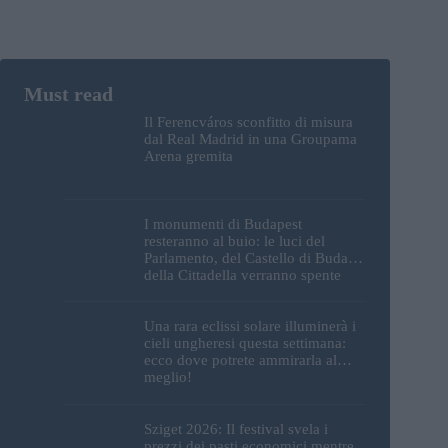
Il Ferencváros sconfitto di misura
dal Real Madrid in una Groupama
Arena gremita
I monumenti di Budapest
resteranno al buio: le luci del
Parlamento, del Castello di Buda e
della Cittadella verranno spente
Una rara eclissi solare illuminerà i
cieli ungheresi questa settimana:
ecco dove potrete ammirarla al
meglio!
Sziget 2026: Il festival svela i
prezzi dei pasti economici mentre