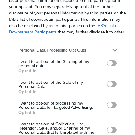
us or personal information disclosed to third parties prior to
mondiale Arnold Schwarzenegger ha notato i successi di
your opt-out. You may separately opt-out of the further
Dotti, poiché il suo amico ungherese trasporta sempre il suo
disclosure of your personal information by third parties on the
con auto che sono state trainate dalla ragazza ungherese.
Prima di intraprendere uno sport impegnativo, è importante
IAB’s list of downstream participants. This information may
escludere problemi genetici e sottoporsi a controlli medici
also be disclosed by us to third parties on the
IAB’s List of
presso un medico sportivo.
Downstream Participants
that may further disclose it to other
third parties.
Un assistente didattico della Semmelweis University ha detto
a Tények che l’allenamento con il sollevamento pesi non è
Please note that this website/app uses one or more Google
Personal Data Processing Opt Outs
consigliato prima della pubertà, pensa che i bambini possano
services and may gather and store information including but
prepararsi adeguatamente per i test di forza, ma è necessario
not limited to your visit or usage behaviour. You may click to
I want to opt-out of the Sharing of my
che l’allenamento si basi sul lavoro con il proprio peso e sul
personal data.
grant or deny consent to Google and its third-party tags to
fare cardio, per quanto la riguarda, l’allenamento di Dotti è
Opted In
use your data for below specified purposes in below Google
appropriato per la sua età, tuttavia non consiglia questo tipo di
sforzo o tirare le auto.
consent section.
I want to opt-out of the Sale of my
Personal Data.
Opted In
I want to opt-out of processing my
Tags
Personal Data for Targeted Advertising.
#
bambini
#
record
#
ungheria
Opted In
Leave a Reply
I want to opt-out of Collection, Use,
Your email address will not be published.
Required fields are marked
*
Retention, Sale, and/or Sharing of my
Personal Data that Is Unrelated with the