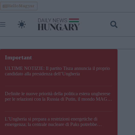
Skip
HelloMagyar
to
content
ULTIME NOTIZIE: Il partito Tisza annuncia il proprio
candidato alla presidenza dell’Ungheria
Definite le nuove priorità della politica estera ungherese
per le relazioni con la Russia di Putin, il mondo MAGA,
l’UE, il V4, la NATO e i Balcani
L’Ungheria si prepara a restrizioni energetiche di
emergenza; la centrale nucleare di Paks potrebbe
chiudere questo fine settimana