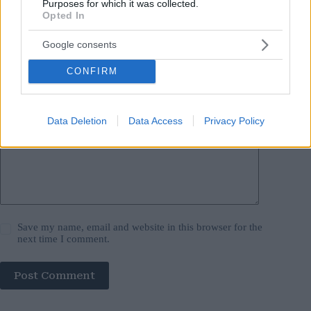
Purposes for which it was collected.
Name
*
Opted In
Google consents
Email
*
CONFIRM
Website
Add Comment
*
Data Deletion
Data Access
Privacy Policy
Save my name, email and website in this browser for the
next time I comment.
Post Comment