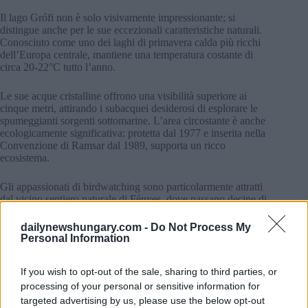
Il lago Grófi non è solo visivamente impressionante; si
distingue anche per le sue eccezionali caratteristiche naturali.
Conosciuto come uno dei laghi di primavera calda più ricchi
dell’Europa centrale, mantiene una temperatura costante di
circa 20-22°C tutto l’anno.
Le sue acque cristalline offrono una visibilità superiore ai
cinque metri, attirando i subacquei desiderosi di esplorare le
spumeggianti sorgenti sottomarine. L’area circostante è anche
ecologicamente significativa: protetta dal 1977 e inserita nella
Convenzione di Ramsar dal 1989, supporta un ricco
ecosistema.
Gli appassionati di birdwatching sono particolarmente attratti
dal vicino sentiero naturale di Fényes, dove passano decine di
migliaia di uccelli migratori durante le stagioni di punta.
dailynewshungary.com -
Do Not Process My
Personal Information
If you wish to opt-out of the sale, sharing to third parties, or
processing of your personal or sensitive information for
targeted advertising by us, please use the below opt-out