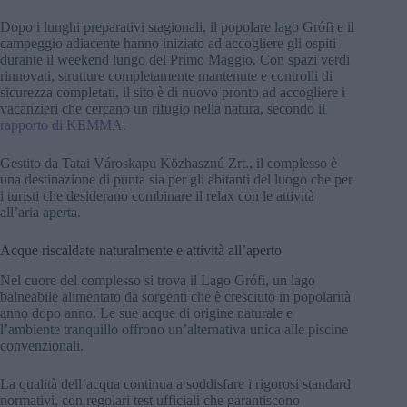
Dopo i lunghi preparativi stagionali, il popolare lago Grófi e il
campeggio adiacente hanno iniziato ad accogliere gli ospiti
durante il weekend lungo del Primo Maggio. Con spazi verdi
rinnovati, strutture completamente mantenute e controlli di
sicurezza completati, il sito è di nuovo pronto ad accogliere i
vacanzieri che cercano un rifugio nella natura, secondo il
rapporto di KEMMA
.
Gestito da Tatai Városkapu Közhasznú Zrt., il complesso è
una destinazione di punta sia per gli abitanti del luogo che per
i turisti che desiderano combinare il relax con le attività
all’aria aperta.
Acque riscaldate naturalmente e attività all’aperto
Nel cuore del complesso si trova il Lago Grófi, un lago
balneabile alimentato da sorgenti che è cresciuto in popolarità
anno dopo anno. Le sue acque di origine naturale e
l’ambiente tranquillo offrono un’alternativa unica alle piscine
convenzionali.
La qualità dell’acqua continua a soddisfare i rigorosi standard
normativi, con regolari test ufficiali che garantiscono