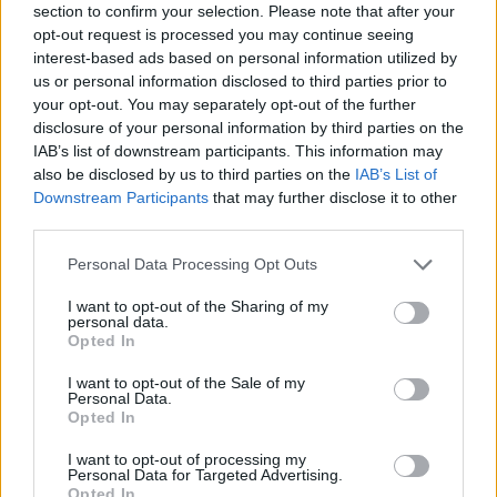
section to confirm your selection. Please note that after your
opt-out request is processed you may continue seeing
interest-based ads based on personal information utilized by
us or personal information disclosed to third parties prior to
your opt-out. You may separately opt-out of the further
disclosure of your personal information by third parties on the
IAB’s list of downstream participants. This information may
Foto:
Facebook/Fényes Fürdő
La tendenza della “Vanlife” aumenta la popolarità dei
also be disclosed by us to third parties on the
IAB’s List of
campeggi
Downstream Participants
that may further disclose it to other
third parties.
Anche l’adiacente Camping Fényes ha riaperto, offrendo
piazzole per tende e roulotte con accesso all’elettricità, cucine
Please note that this website/app uses one or more Google
Personal Data Processing Opt Outs
condivise e focolari designati.
services and may gather and store information including but
not limited to your visit or usage behaviour. You may click to
I want to opt-out of the Sharing of my
La domanda è già forte e riflette il crescente fascino dei viaggi
personal data.
grant or deny consent to Google and its third-party tags to
minimalisti e orientati alla natura. Il cosiddetto stile di vita
Opted In
use your data for below specified purposes in below Google
“vanlife”, incentrato sulla libertà, la semplicità e la mobilità,
ha giocato un ruolo significativo nell’aumentare l’interesse
consent section.
I want to opt-out of the Sale of my
per questo tipo di alloggio.
Personal Data.
Opted In
Ancora di più: la stagione balneare classica inizia a giugno
I want to opt-out of processing my
Personal Data for Targeted Advertising.
Mentre il lago e il campeggio sono già in piena attività, i
Opted In