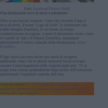
Foto:
Facebook/Fényes Fürdő
Una destinazione ricca di storia e patrimonio
Oltre al suo fascino naturale, l’area che circonda il lago è
ricca di storia. Il nome “Lago di Grófi” fa riferimento alla
nobile famiglia Esterházy, le cui tenute un tempo
caratterizzavano la regione. I punti di riferimento vicini, come
il Castello di Tata e il Palazzo Esterházy, aumentano
ulteriormente il valore culturale della destinazione,
scrive
KEMMA
.
Il lago stesso racconta anche una storia di recupero
ambientale: dopo che le attività minerarie locali avevano
causato il prosciugamento delle sorgenti negli anni ’70, le
acque sono tornate gradualmente dopo la fine dell’estrazione,
ripristinando l’equilibrio naturale dell’area.
Cosa succederà?
La crisi energetica colpisce i bagni
ungheresi: aperture più tardive e prezzi più alti, ma buone
notizie dal Lago Balaton