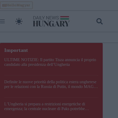
Skip
HelloMagyar
to
content
ULTIME NOTIZIE: Il partito Tisza annuncia il proprio
candidato alla presidenza dell’Ungheria
Definite le nuove priorità della politica estera ungherese
per le relazioni con la Russia di Putin, il mondo MAGA,
l’UE, il V4, la NATO e i Balcani
L’Ungheria si prepara a restrizioni energetiche di
emergenza; la centrale nucleare di Paks potrebbe
chiudere questo fine settimana