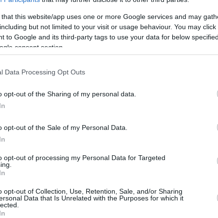
 that this website/app uses one or more Google services and may gath
including but not limited to your visit or usage behaviour. You may click 
 to Google and its third-party tags to use your data for below specifi
ogle consent section.
l Data Processing Opt Outs
o opt-out of the Sharing of my personal data.
In
i (ad esempio Szeged-Budapest), e può
particolare linea Può anche interpretare le
o opt-out of the Sale of my Personal Data.
 elencare i treni più vicini in tempo Può anche capire
In
i ad esempio (Győr-Budapest “senza transfer”) Tutti i
essere salvata all’interno dell’app e può essere
to opt-out of processing my Personal Data for Targeted
ing.
In
sso un pacchetto speciale di tag in ungherese I primi
o opt-out of Collection, Use, Retention, Sale, and/or Sharing
ersonal Data that Is Unrelated with the Purposes for which it
 condizionatori mancanti sull’app treni (questa chiara
lected.
i sull’Ungheria) o su una scelta fortunata. Potremmo
In