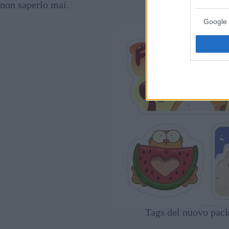
non saperlo mai.
Google 
Tags del nuovo pack