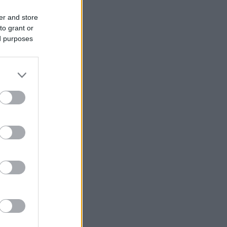
er and store
to grant or
ed purposes