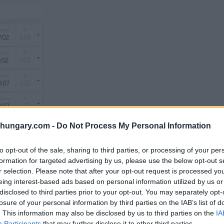
shungary.com -
Do Not Process My Personal Information
to opt-out of the sale, sharing to third parties, or processing of your per
 di Sihuhu
formation for targeted advertising by us, please use the below opt-out s
iber
r selection. Please note that after your opt-out request is processed y
eing interest-based ads based on personal information utilized by us or
zeged, Viber ha notato la loro innovazione, e grazie
disclosed to third parties prior to your opt-out. You may separately opt-
he nell’app Vuoi provare? clicca su questo
losure of your personal information by third parties on the IAB’s list of
ala nell’app Quindi, vediamo come funziona questa
. This information may also be disclosed by us to third parties on the
IA
Participants
that may further disclose it to other third parties.