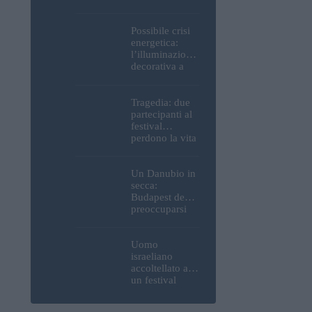
Parlamento, del
Castello di
Buda e della
Possibile crisi
Cittadella
energetica:
verranno
l’illuminazione
spente
decorativa a
Budapest
potrebbe essere
spenta!
Tragedia: due
partecipanti al
festival
perdono la vita
all’Ozora
Festival in
Ungheria
Un Danubio in
secca:
Budapest deve
preoccuparsi
del proprio
approvvigiona
mento idrico?
Uomo
Un esperto
israeliano
mette in luce
accoltellato a
un fatto
un festival
sorprendente
ungherese