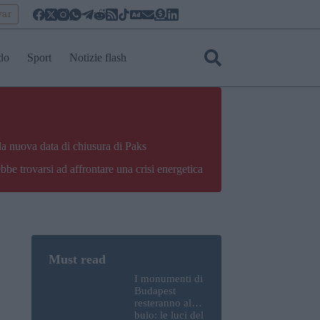
yar
do
Sport
Notizie flash
la nuova data di chiusura di Paks
bbe trovarsi ad affrontare una crisi energetica
I monumenti di
Budapest
resteranno al
buio: le luci del