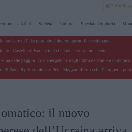
HelloMag
conomia – Affari
Società
Cultura
Speciale Ungheria
Mon
ale nucleare di Paks potrebbe chiudere questo fine settimana
o, del Castello di Buda e della Cittadella verranno spente
«una delle peggiori crisi energetiche degli ultimi decenni» e comunica 
are di Paks; il primo ministro Péter Magyar afferma che l’Ungheria potre
lomatico: il nuovo
erese dell’Ucraina arriva