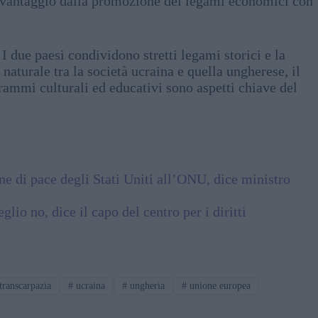
re vantaggio dalla promozione dei legami economici con
I due paesi condividono stretti legami storici e la
aturale tra la società ucraina e quella ungherese, il
rammi culturali ed educativi sono aspetti chiave del
ne di pace degli Stati Uniti all’ONU, dice ministro
eglio no, dice il capo del centro per i diritti
transcarpazia
#
ucraina
#
ungheria
#
unione europea