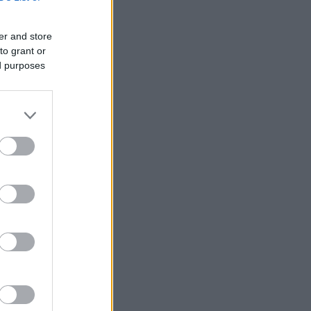
er and store
to grant or
ed purposes