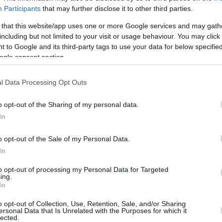
erienza diretta della guerra, ma è esattamente così che
Participants
that may further disclose it to other third parties.
 soldato volontario sul fronte orientale, difendendo
Ora, però, sta entrando in un campo di battaglia
 that this website/app uses one or more Google services and may gath
rumenti della diplomazia per difendere gli interessi
including but not limited to your visit or usage behaviour. You may click 
 to Google and its third-party tags to use your data for below specifi
ogle consent section.
ione diplomatica
l Data Processing Opt Outs
fermezza di essere consapevole del motivo per cui
o opt-out of the Sharing of my personal data.
ssero Uno dei suoi obiettivi principali è normalizzare
In
 anni, una serie di questioni politiche e minoritarie
o opt-out of the Sale of my Personal Data.
In
e in Transcarpazia (Kárpátalja) ha ripetutamente
to opt-out of processing my Personal Data for Targeted
’ambasciatore binazionale ritiene che sia possibile
ing.
etti gli interessi di entrambe le parti.
In
o opt-out of Collection, Use, Retention, Sale, and/or Sharing
ersonal Data that Is Unrelated with the Purposes for which it
lected.