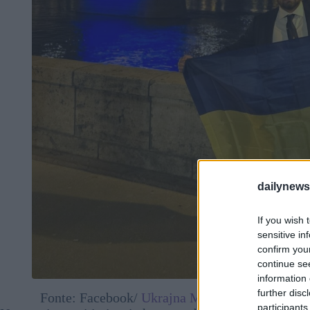
dailynew
If you wish 
sensitive in
confirm you
continue se
information 
further disc
Fonte: Facebook/
Ukrajna Magyarországi Nagyk
participants