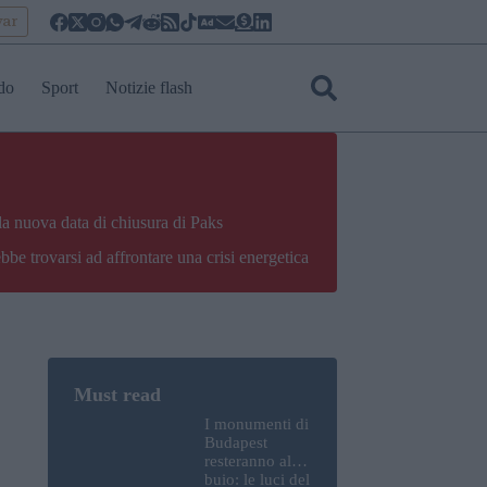
yar
do
Sport
Notizie flash
la nuova data di chiusura di Paks
bbe trovarsi ad affrontare una crisi energetica
I monumenti di
Budapest
resteranno al
buio: le luci del