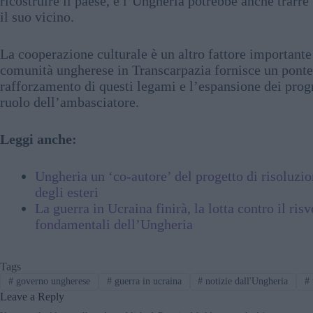
ricostruire il paese, e l’Ungheria potrebbe anche trar
il suo vicino.
La cooperazione culturale è un altro fattore importante 
comunità ungherese in Transcarpazia fornisce un ponte n
rafforzamento di questi legami e l’espansione dei prog
ruolo dell’ambasciatore.
Leggi anche:
Ungheria un ‘co-autore’ del progetto di risoluzio
degli esteri
La guerra in Ucraina finirà, la lotta contro il risv
fondamentali dell’Ungheria
Tags
#
governo ungherese
#
guerra in ucraina
#
notizie dall'Ungheria
#
Leave a Reply