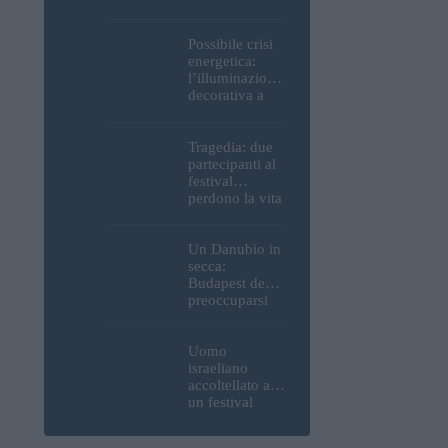
Parlamento, del
Castello di
Buda e della
Possibile crisi
Cittadella
energetica:
verranno
l’illuminazione
spente
decorativa a
Budapest
potrebbe essere
spenta!
Tragedia: due
partecipanti al
festival
perdono la vita
all’Ozora
Festival in
Ungheria
Un Danubio in
secca:
Budapest deve
preoccuparsi
del proprio
approvvigiona
mento idrico?
Uomo
Un esperto
israeliano
mette in luce
accoltellato a
un fatto
un festival
sorprendente
ungherese