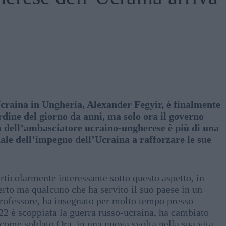
craina in Ungheria, Alexander Fegyir, è finalmente
rdine del giorno da anni, ma solo ora il governo
a dell’ambasciatore ucraino-ungherese è più di una
ale dell’impegno dell’Ucraina a rafforzare le sue
rticolarmente interessante sotto questo aspetto, in
rto ma qualcuno che ha servito il suo paese in un
rofessore, ha insegnato per molto tempo presso
2 è scoppiata la guerra russo-ucraina, ha cambiato
 come soldato Ora, in una nuova svolta nella sua vita,