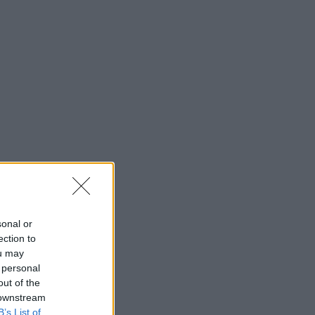
sonal or
ection to
ou may
 personal
out of the
 downstream
B’s List of