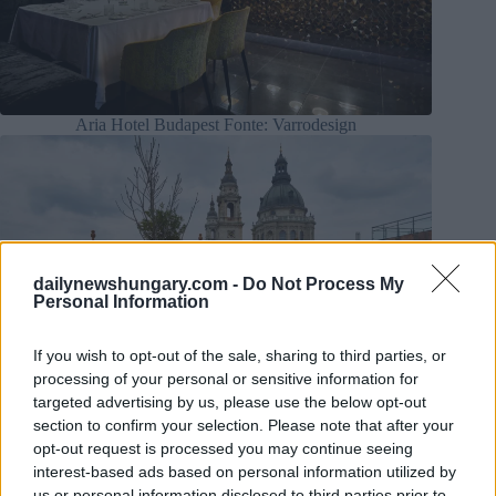
Aria Hotel Budapest Fonte: Varrodesign
dailynewshungary.com -
Do Not Process My
Personal Information
If you wish to opt-out of the sale, sharing to third parties, or
processing of your personal or sensitive information for
targeted advertising by us, please use the below opt-out
section to confirm your selection. Please note that after your
Aria Hotel Budapest Fonte: Varrodesign
opt-out request is processed you may continue seeing
Forbes
riferisce che Italiana Hotels ha incaricato il designer
interest-based ads based on personal information utilized by
ungherese di ripensare il concetto e il funzionamento del
monumento del patrimonio architettonico perché sono rimasti
us or personal information disclosed to third parties prior to