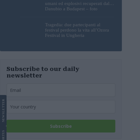
umani ed esplosivi recuperati dal
Danubio a Budapest – foto
Tragedia: due partecipanti al
festival perdono la vita all’Ozora
Festival in Ungheria
Subscribe to our daily
newsletter
LETTER
NEWS
Subscribe
US