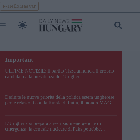
Skip
HelloMagyar
to
content
ULTIME NOTIZIE: Il partito Tisza annuncia il proprio
candidato alla presidenza dell’Ungheria
Definite le nuove priorità della politica estera ungherese
per le relazioni con la Russia di Putin, il mondo MAGA,
l’UE, il V4, la NATO e i Balcani
L’Ungheria si prepara a restrizioni energetiche di
emergenza; la centrale nucleare di Paks potrebbe
chiudere questo fine settimana