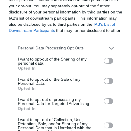
stupiti da una delle opere di Varrodesign a Budapest.
your opt-out. You may separately opt-out of the further
disclosure of your personal information by third parties on the
Emilio Polillo, uomo d’affari di Firenze e proprietario della
IAB’s list of downstream participants. This information may
catena alberghiera, era alla ricerca dell’interior designer
also be disclosed by us to third parties on the
IAB’s List of
perfetto da sei anni quando si interessò a Varrodesign per via
Downstream Participants
that may further disclose it to other
del suo lavoro in Aria Hotel.
third parties.
Leggi anche:
Due edifici sorprendenti sono in
Please note that this website/app uses one or more Google
Personal Data Processing Opt Outs
costruzione nel Castello di Buda (FOTO), VIDEO
services and may gather and store information including but
not limited to your visit or usage behaviour. You may click to
I want to opt-out of the Sharing of my
Secondo Gentlemansreview, Zoltán Varró, il fondatore del
personal data.
grant or deny consent to Google and its third-party tags to
Varrodesign riconosciuto a livello internazionale, ha affermato
Opted In
use your data for below specified purposes in below Google
quanto segue riguardo alla sua commissione per creare il
consent section.
design degli interni dell’iconico hotel:
I want to opt-out of the Sale of my
Personal Data.
Opted In
“Emilio Polillo è venuto da me con l’idea di creare qualcosa
di unico che è molto lontano dai cliché standard del design
I want to opt-out of processing my
alberghiero. Non ho mai considerato la moda attuale né
Personal Data for Targeted Advertising.
guardato l’hotel vicino perché è questo che rende sicure le
Opted In
soluzioni. Al mio commissario piace che osi sognare in
grande e che le mie idee siano audaci.”
I want to opt-out of Collection, Use,
Retention, Sale, and/or Sharing of my
Personal Data that Is Unrelated with the