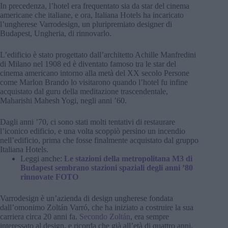
In precedenza, l’hotel era frequentato sia da star del cinema
americane che italiane, e ora, Italiana Hotels ha incaricato
l’ungherese Varrodesign, un pluripremiato designer di
Budapest, Ungheria, di rinnovarlo.
L’edificio è stato progettato dall’architetto Achille Manfredini
di Milano nel 1908 ed è diventato famoso tra le star del
cinema americano intorno alla metà del XX secolo Persone
come Marlon Brando lo visitarono quando l’hotel fu infine
acquistato dal guru della meditazione trascendentale,
Maharishi Mahesh Yogi, negli anni ’60.
Dagli anni ’70, ci sono stati molti tentativi di restaurare
l’iconico edificio, e una volta scoppiò persino un incendio
nell’edificio, prima che fosse finalmente acquistato dal gruppo
Italiana Hotels.
Leggi anche:
Le stazioni della metropolitana M3 di
Budapest sembrano stazioni spaziali degli anni ’80
rinnovate FOTO
Varrodesign è un’azienda di design ungherese fondata
dall’omonimo Zoltán Varró, che ha iniziato a costruire la sua
carriera circa 20 anni fa.
Secondo Zoltán
, era sempre
interessato al design, e ricorda che già all’età di quattro anni,