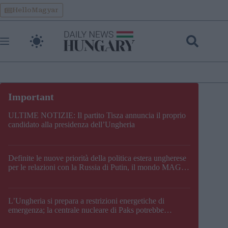
Skip
HelloMagyar
to
content
ULTIME NOTIZIE: Il partito Tisza annuncia il proprio
candidato alla presidenza dell’Ungheria
Definite le nuove priorità della politica estera ungherese
per le relazioni con la Russia di Putin, il mondo MAGA,
l’UE, il V4, la NATO e i Balcani
L’Ungheria si prepara a restrizioni energetiche di
emergenza; la centrale nucleare di Paks potrebbe
chiudere questo fine settimana