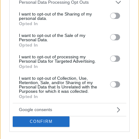
Please note that this website/app uses one or more Google
Tags
Personal Data Processing Opt Outs
services and may gather and store information including but
#
denaro
#
finanziamenti ue
#
governo ungherese
not limited to your visit or usage behaviour. You may click to
I want to opt-out of the Sharing of my
#
Norvegia
#
ungheria
personal data.
grant or deny consent to Google and its third-party tags to
Leave a Reply
Opted In
use your data for below specified purposes in below Google
Your email address will not be published.
Required fields are marked
*
consent section.
I want to opt-out of the Sale of my
Personal Data.
Opted In
Name
*
I want to opt-out of processing my
Personal Data for Targeted Advertising.
Email
*
Opted In
Website
I want to opt-out of Collection, Use,
Retention, Sale, and/or Sharing of my
Personal Data that Is Unrelated with the
Add Comment
*
Purposes for which it was collected.
Opted In
Google consents
CONFIRM