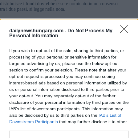
distribuisce i fondi dovrebbe essere nominato in un consenso
tra i due paesi, si legge nella nota.
Ungheria “era pronta ad accettare uno qualsiasi dei sette
candidati ad eccezione di Ökotárs, un’organizzazione di
dailynewshungary.com -
Do Not Process My
Soros,”, ha detto il ministero. La Norvegia “ha insistito su”
Personal Information
Ökotárs, escludendo offerenti di fama internazionale come la
Croce Rossa ungherese, si legge nella nota.
If you wish to opt-out of the sale, sharing to third parties, or
processing of your personal or sensitive information for
Norvegia
sta violando i suoi impegni come membro dello
Spazio economico europeo, ha affermato il ministero.
targeted advertising by us, please use the below opt-out
section to confirm your selection. Please note that after your
“L’Ungheria afferma che la Norvegia è indebitata con
opt-out request is processed you may continue seeing
l’Ungheria per 77 miliardi di fiorini [216,4 milioni di euro] in
interest-based ads based on personal information utilized by
cambio dell’accesso ai suoi mercati, si legge nella nota.
us or personal information disclosed to third parties prior to
Mercoledì scorso, la Coalizione Democratica (DK)
your opt-out. You may separately opt-out of the further
dell’opposizione ha criticato il governo, affermando che
disclosure of your personal information by third parties on the
l’Ungheria ha perso la sua rotta su 77 miliardi di fiorini. Se
IAB’s list of downstream participants. This information may
l’opposizione dovesse vincere le elezioni nel 2022, i colloqui
saranno riaperti, ha detto l’eurodeputato DK Klára Dobrev.
also be disclosed by us to third parties on the
IAB’s List of
Downstream Participants
that may further disclose it to other
third parties.