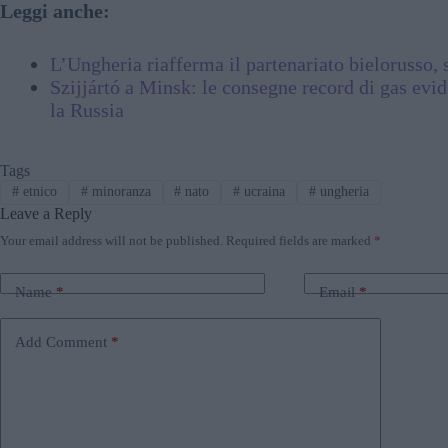
Leggi anche:
L’Ungheria riafferma il partenariato bielorusso, 
Szijjártó a Minsk: le consegne record di gas evi
la Russia
Tags
#
etnico
#
minoranza
#
nato
#
ucraina
#
ungheria
Leave a Reply
Your email address will not be published.
Required fields are marked
*
Name
*
Email
*
Add Comment
*