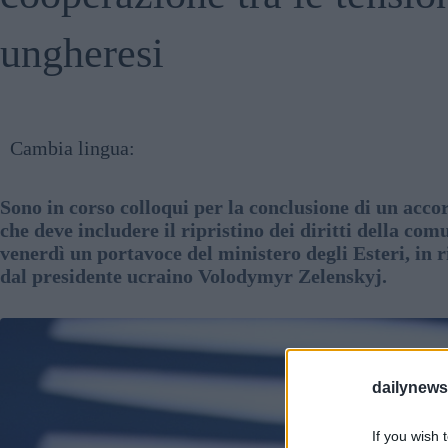
ungheresi
Cambia lingua:
Sono in corso colloqui per la conclusione di un acco
che deve includere il ripristino dei diritti della co
venerdì un portavoce del ministero degli Esteri, in 
dal presidente ucraino Volodymyr Zelenskyj.
dailynew
If you wish 