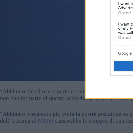
I want 
Advertis
Opted 
I want t
of my P
was col
Opted 
Google 
“Abbiamo chiarito alla parte ucraina durante i colloqu
non può far parte di questo accordo, ha detto il” Máté 
“Abbiamo presentato più volte la nostra posizione su q
dell’Ucraina al
NATO
causerebbe lo scoppio di una ter