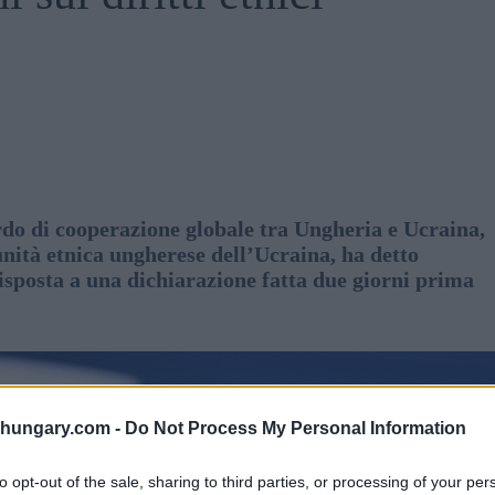
rdo di cooperazione globale tra Ungheria e Ucraina,
munità etnica ungherese dell’Ucraina, ha detto
risposta a una dichiarazione fatta due giorni prima
shungary.com -
Do Not Process My Personal Information
to opt-out of the sale, sharing to third parties, or processing of your per