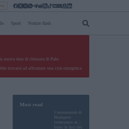
yar
do
Sport
Notizie flash
la nuova data di chiusura di Paks
bbe trovarsi ad affrontare una crisi energetica
I monumenti di
Budapest
resteranno al
buio: le luci del