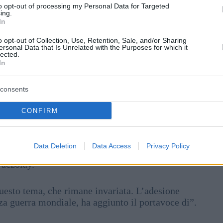
to opt-out of processing my Personal Data for Targeted
ing.
In
o opt-out of Collection, Use, Retention, Sale, and/or Sharing
ersonal Data that Is Unrelated with the Purposes for which it
lected.
In
consents
CONFIRM
Foto: MTI/Bodnár Boglárka
Data Deletion
Data Access
Privacy Policy
i che l’intenzione dell’Ucraina di aderire alla NATO
Paczolay.
uesto tema, che rimane invariata. L’adesione
za guerra mondiale, ha aggiunto il portavoce di”.