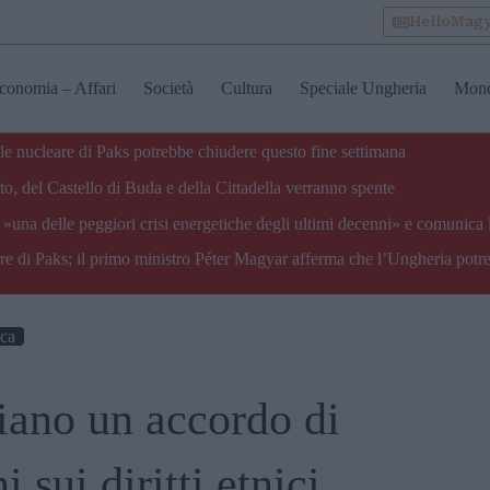
HelloMag
conomia – Affari
Società
Cultura
Speciale Ungheria
Mon
ale nucleare di Paks potrebbe chiudere questo fine settimana
o, del Castello di Buda e della Cittadella verranno spente
«una delle peggiori crisi energetiche degli ultimi decenni» e comunica 
are di Paks; il primo ministro Péter Magyar afferma che l’Ungheria potre
ica
iano un accordo di
 sui diritti etnici