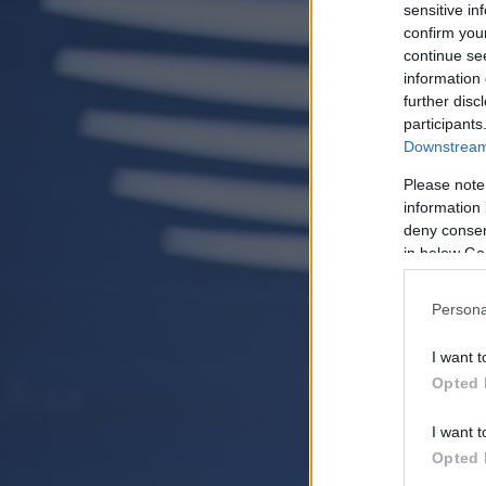
sensitive in
confirm you
continue se
information 
further disc
participants
Downstream 
Please note
information 
deny consent
in below Go
Persona
I want t
Opted 
I want t
Opted 