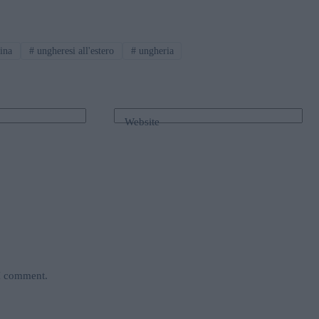
ina
#
ungheresi all'estero
#
ungheria
Website
 I comment.