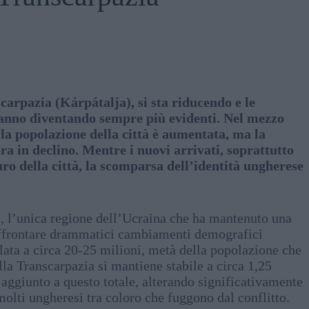
rpazia (Kárpátalja), si sta riducendo e le
anno diventando sempre più evidenti. Nel mezzo
 la popolazione della città è aumentata, ma la
a in declino. Mentre i nuovi arrivati, soprattutto
uro della città, la scomparsa dell’identità ungherese
a, l’unica regione dell’Ucraina che ha mantenuto una
 affrontare drammatici cambiamenti demografici
ata a circa 20-25 milioni, metà della popolazione che
lla Transcarpazia si mantiene stabile a circa 1,25
 aggiunto a questo totale, alterando significativamente
molti ungheresi tra coloro che fuggono dal conflitto.