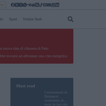
yar
do
Sport
Notizie flash
la nuova data di chiusura di Paks
bbe trovarsi ad affrontare una crisi energetica
I monumenti di
Budapest
resteranno al
buio: le luci del