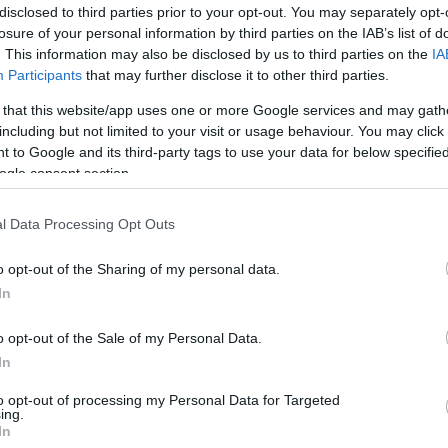
disclosed to third parties prior to your opt-out. You may separately opt-
losure of your personal information by third parties on the IAB’s list of
. This information may also be disclosed by us to third parties on the
IA
Participants
that may further disclose it to other third parties.
 that this website/app uses one or more Google services and may gath
including but not limited to your visit or usage behaviour. You may click 
 to Google and its third-party tags to use your data for below specifi
ogle consent section.
l Data Processing Opt Outs
ezioni del Parlamento europeo (PE) presso il Consolato 
o opt-out of the Sharing of my personal data.
a, il 9 giugno 2024 Foto: MTI/Nemes János
In
o altissimi in Transcarpazia
o opt-out of the Sale of my Personal Data.
esciuta notevolmente, con stime che ora indicano la sua
In
Dunda, direttore del giornale
Kárpáti Igaz Szó
. Molti
 altre parti dell’Ucraina, in particolare Leopoli, Kiev e
to opt-out of processing my Personal Data for Targeted
ing.
la Transcarpazia L’afflusso di rifugiati ha portato a una
In
degli affitti alle stelle prima della guerra, si potrebbe