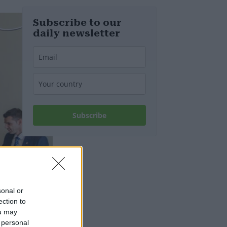
notizie
riguardo
all’approvvigio
Subscribe to our
namento di
daily newsletter
acqua potabile
Subscribe
sonal or
ection to
ou may
 personal