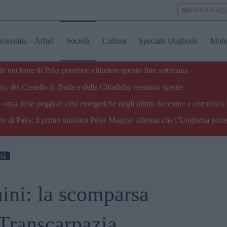
HelloMag
conomia – Affari
Società
Cultura
Speciale Ungheria
Mon
ale nucleare di Paks potrebbe chiudere questo fine settimana
o, del Castello di Buda e della Cittadella verranno spente
«una delle peggiori crisi energetiche degli ultimi decenni» e comunica 
are di Paks; il primo ministro Péter Magyar afferma che l’Ungheria potre
tà
aini: la scomparsa
 Transcarpazia