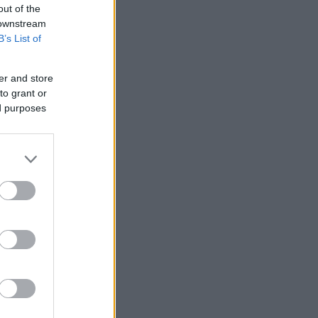
out of the
 downstream
B’s List of
er and store
to grant or
ed purposes
generale