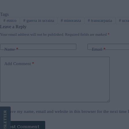
Tags
#
etnico
#
guerra in ucraina
#
minoranza
#
transcarpazia
#
ucra
Leave a Reply
Your email address will not be published.
Required fields are marked
*
Name
*
Email
*
Add Comment
*
Save my name, email and website in this browser for the next time
LETTER
Post Comment