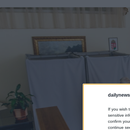
dailynew
If you wish 
sensitive in
confirm you
continue se