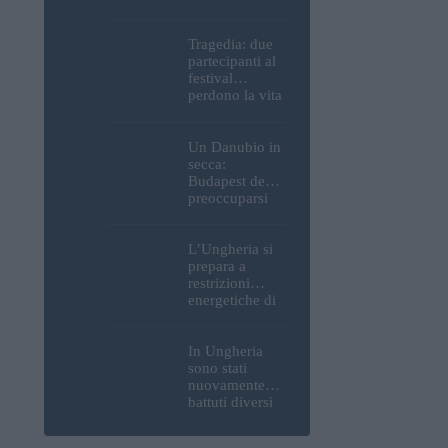
Parlamento, del
Castello di
Buda e della
Tragedia: due
Cittadella
partecipanti al
verranno
festival
spente
perdono la vita
all’Ozora
Festival in
Ungheria
Un Danubio in
secca:
Budapest deve
preoccuparsi
del proprio
approvvigiona
mento idrico?
L’Ungheria si
Un esperto
prepara a
mette in luce
restrizioni
un fatto
energetiche di
sorprendente
emergenza; la
centrale
nucleare di
In Ungheria
Paks potrebbe
sono stati
chiudere
nuovamente
questo fine
battuti diversi
settimana
record di
caldo; buone