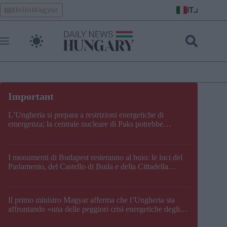
Skip
IT
HelloMagyar
to
content
L’Ungheria si prepara a restrizioni energetiche di
emergenza; la centrale nucleare di Paks potrebbe
chiudere questo fine settimana
I monumenti di Budapest resteranno al buio: le luci del
Parlamento, del Castello di Buda e della Cittadella
verranno spente
Il primo ministro Magyar afferma che l’Ungheria sta
affrontando «una delle peggiori crisi energetiche degli
ultimi decenni» e comunica la nuova data di chiusura di