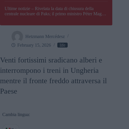
Paks
Ultime notizie – Rivelata la data di chiusura della
centrale nucleare di Paks; il primo ministro Péter Magyar
afferma che l’Ungheria potrebbe trovarsi ad affrontare
una crisi energetica
Hetzmann Mercédesz
February 15, 2026
life
Venti fortissimi sradicano alberi e
interrompono i treni in Ungheria
mentre il fronte freddo attraversa il
Paese
Cambia lingua: