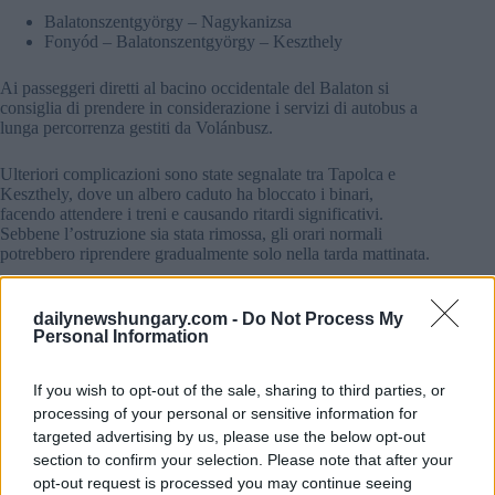
Balatonszentgyörgy – Nagykanizsa
Fonyód – Balatonszentgyörgy – Keszthely
Ai passeggeri diretti al bacino occidentale del Balaton si
consiglia di prendere in considerazione i servizi di autobus a
lunga percorrenza gestiti da Volánbusz.
Ulteriori complicazioni sono state segnalate tra Tapolca e
Keszthely, dove un albero caduto ha bloccato i binari,
facendo attendere i treni e causando ritardi significativi.
Sebbene l’ostruzione sia stata rimossa, gli orari normali
potrebbero riprendere gradualmente solo nella tarda mattinata.
dailynewshungary.com -
Do Not Process My
Personal Information
If you wish to opt-out of the sale, sharing to third parties, or
processing of your personal or sensitive information for
targeted advertising by us, please use the below opt-out
section to confirm your selection. Please note that after your
opt-out request is processed you may continue seeing