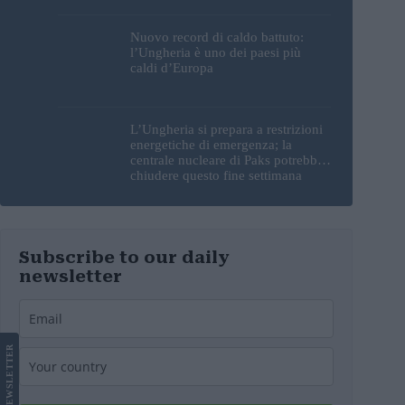
sorprendente
Nuovo record di caldo battuto:
l’Ungheria è uno dei paesi più
caldi d’Europa
L’Ungheria si prepara a restrizioni
energetiche di emergenza; la
centrale nucleare di Paks potrebbe
chiudere questo fine settimana
Subscribe to our daily
newsletter
LETTER
NEWS