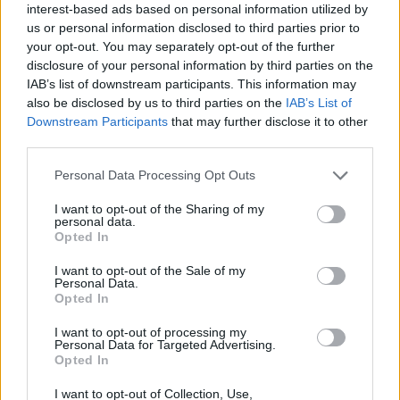
interest-based ads based on personal information utilized by
us or personal information disclosed to third parties prior to
your opt-out. You may separately opt-out of the further
disclosure of your personal information by third parties on the
IAB’s list of downstream participants. This information may
Foto:
Facebook/MÁV-csoport
also be disclosed by us to third parties on the
IAB’s List of
InterCity e modifiche regionali
Downstream Participants
that may further disclose it to other
Sono in atto diversi aggiustamenti aggiuntivi:
third parties.
Please note that this website/app uses one or more Google
L’InterCity Balaton delle 8.30 dalla stazione Déli a
Personal Data Processing Opt Outs
Keszthely richiede un cambio di treno a
services and may gather and store information including but
Székesfehérvár.
not limited to your visit or usage behaviour. You may click to
I want to opt-out of the Sharing of my
I servizi InterCity effettuano fermate supplementari a
personal data.
grant or deny consent to Google and its third-party tags to
Lepsény.
Opted In
use your data for below specified purposes in below Google
I treni in direzione Budapest possono partire da Fonyód
consent section.
con 20-40 minuti di ritardo, a seconda delle
I want to opt-out of the Sale of my
Personal Data.
coincidenze degli autobus sostitutivi.
Opted In
Da Siófok, si consiglia ai passeggeri di utilizzare i treni
regionali per Székesfehérvár, che operano in modo più
I want to opt-out of processing my
affidabile.
Personal Data for Targeted Advertising.
Opted In
Sulla linea Győr-Pápa, alcuni treni sono stati sostituiti da
autobus di linea.
I want to opt-out of Collection, Use,