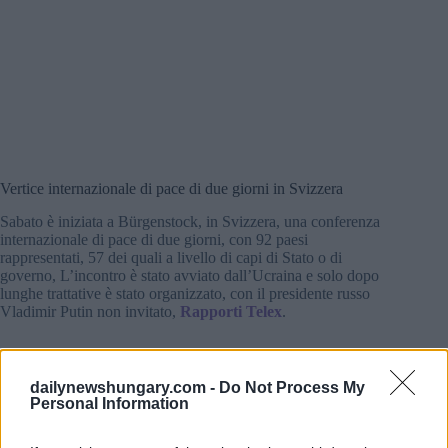
Vertice internazionale di pace di due giorni in Svizzera
Sabato è iniziata a Bürgenstock, in Svizzera, una conferenza
internazionale di pace di due giorni, con 92 paesi
rappresentati, 57 dei quali a livello di capi di Stato o di
governo, L’incontro è stato avviato dall’Ucraina e solo dopo
lunghe trattative è stato organizzato, con il presidente russo
Vladimir Putin non invitato,
Rapporti Telex
.
Vi partecipano il presidente francese Emmanuel Macron, il
cancelliere tedesco Olaf Scholz e il primo ministro britannico
dailynewshungary.com -
Do Not Process My
Rishi Sunak, mentre gli Stati Uniti sono rappresentati da
Personal Information
Kamala Harris al posto di Joe Biden, assente anche la Cina.