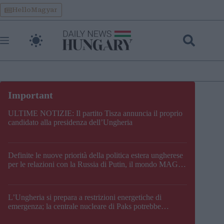
Skip
HelloMagyar
to
content
ULTIME NOTIZIE: Il partito Tisza annuncia il proprio
candidato alla presidenza dell’Ungheria
Definite le nuove priorità della politica estera ungherese
per le relazioni con la Russia di Putin, il mondo MAGA,
l’UE, il V4, la NATO e i Balcani
L’Ungheria si prepara a restrizioni energetiche di
emergenza; la centrale nucleare di Paks potrebbe
chiudere questo fine settimana