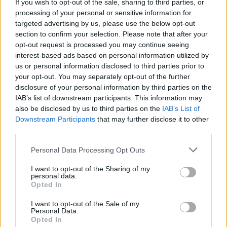
“Siamo pronti e disponibili”
If you wish to opt-out of the sale, sharing to third parties, or
processing of your personal or sensitive information for
targeted advertising by us, please use the below opt-out
section to confirm your selection. Please note that after your
opt-out request is processed you may continue seeing
interest-based ads based on personal information utilized by
us or personal information disclosed to third parties prior to
your opt-out. You may separately opt-out of the further
disclosure of your personal information by third parties on the
IAB’s list of downstream participants. This information may
also be disclosed by us to third parties on the
IAB’s List of
Downstream Participants
that may further disclose it to other
third parties.
Please note that this website/app uses one or more Google
Personal Data Processing Opt Outs
services and may gather and store information including but
not limited to your visit or usage behaviour. You may click to
I want to opt-out of the Sharing of my
personal data.
grant or deny consent to Google and its third-party tags to
Opted In
L’Ungheria è rappresentata da Péter Szijjártó Il ministro degli
use your data for below specified purposes in below Google
Esteri ha detto nel suo discorso di domenica: L’Ungheria è
consent section.
I want to opt-out of the Sale of my
praticamente l’ultimo paese europeo che non ha interrotto la
Personal Data.
comunicazione con la Russia e sta mantenendo aperti i canali
Opted In
di comunicazione e può negoziare con la Russia Pertanto,