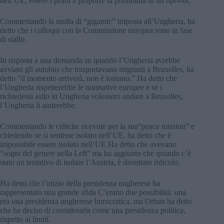
dell’UE, essere i primi a proporre la possibilità di un opt-out.
Commentando la multa di “gigantic” imposta all’Ungheria, ha
detto che i colloqui con la Commissione europea sono in fase
di stallo.
In risposta a una domanda su quando l’Ungheria avrebbe
avviato gli autobus che trasportavano migranti a Bruxelles, ha
detto “il momento arriverà, non è lontano.” Ha detto che
l’Ungheria rispetterebbe le normative europee e se i
richiedenti asilo in Ungheria volessero andare a Bruxelles,
l’Ungheria li aiuterebbe.
Commentando le critiche ricevute per la sua“peace mission” e
chiedendo se si sentisse isolato nell’UE, ha detto che è
impossibile essere isolato nell’UE Ha detto che avevano
“sogni del genere nella Left” ma ha aggiunto che quando c’è
stato un tentativo di isolare l’Austria, è diventato ridicolo.
Ha detto che l’inizio della presidenza ungherese ha
rappresentato una grande sfida C’erano due possibilità: una
era una presidenza ungherese burocratica, ma Orban ha detto
che ha deciso di considerarla come una presidenza politica,
rispetto ai limiti.