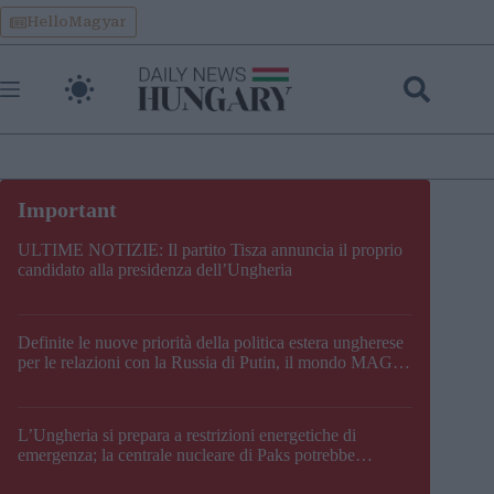
Skip
HelloMagyar
to
content
ULTIME NOTIZIE: Il partito Tisza annuncia il proprio
candidato alla presidenza dell’Ungheria
Definite le nuove priorità della politica estera ungherese
per le relazioni con la Russia di Putin, il mondo MAGA,
l’UE, il V4, la NATO e i Balcani
L’Ungheria si prepara a restrizioni energetiche di
emergenza; la centrale nucleare di Paks potrebbe
chiudere questo fine settimana