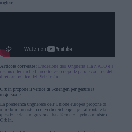
inglese
Articolo correlato:
L’adesione dell’Ungheria alla NATO è a
rischio? démarche franco-tedesco dopo le parole codarde del
direttore politico del PM Orbán
Orbán propone il vertice di Schengen per gestire la
migrazione
La presidenza ungherese dell’Unione europea propone di
introdurre un sistema di vertici Schengen per affrontare la
questione della migrazione, ha affermato il primo ministro
Orbán.