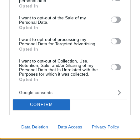
personal data.
grant or deny consent to Google and its third-party tags to
Opted In
use your data for below specified purposes in below Google
consent section.
I want to opt-out of the Sale of my
Personal Data.
Opted In
I want to opt-out of processing my
Personal Data for Targeted Advertising.
Passando all’allargamento dell’UE, Orbán ha affermato che
Opted In
l’Europa non sarà mai completa senza l’integrazione dei
Balcani, motivo per cui la presidenza ungherese ha indetto un
I want to opt-out of Collection, Use,
vertice dell’Unione europea e dei Balcani occidentali.
Retention, Sale, and/or Sharing of my
Personal Data that Is Unrelated with the
Purposes for which it was collected.
La politica di difesa dell’UE e il rafforzamento delle basi
Opted In
tecnologiche del blocco sono all’ordine del giorno della
presidenza e saranno affrontati in una riunione informale a
Google consents
Budapest il 7 novembre, ha affermato.
CONFIRM
“Abbiamo promesso ai paesi dei Balcani occidentali
vent’anni fa che avrebbero avuto ingresso, ed è tempo di
mantenere la promessa,”
ha detto, aggiungendo che la presidenza ungherese ha anche
Data Deletion
Data Access
Privacy Policy
indetto un vertice dei Balcani occidentali e dell’Unione
europea.