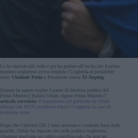
Lo ha ripetuto più volte e poi ha gridato all’uscita che il primo
ministro ungherese aveva venduto l’Ungheria al presidente
russo
Vladimir Putin
e Presidente cinese
Xi Jinping
.
Quanto ha saputo tradire il paese [il direttore politico del
Primo Ministro] Balázs Orbán, signor Primo Ministro?”
articolo correlato:
Il funzionario del gabinetto di Orbán
afferma che NON avrebbero difeso l’Ungheria in caso di
invasione russa
Dopo che l’attivista DK è stato arrestato e condotto fuori dalle
guardie, Orbán ha risposto che nella politica ungherese,
chiamare qualcuno un cattivo significa solo che non sei