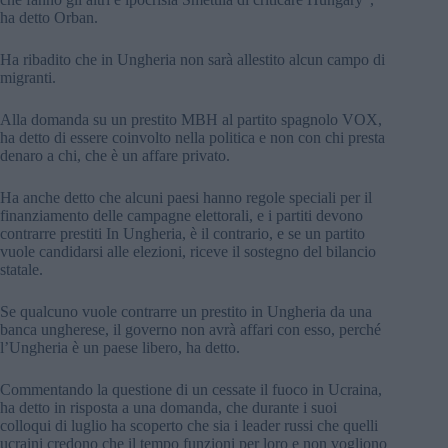
ha detto Orban.
Ha ribadito che in Ungheria non sarà allestito alcun campo di
migranti.
Alla domanda su un prestito MBH al partito spagnolo VOX,
ha detto di essere coinvolto nella politica e non con chi presta
denaro a chi, che è un affare privato.
Ha anche detto che alcuni paesi hanno regole speciali per il
finanziamento delle campagne elettorali, e i partiti devono
contrarre prestiti In Ungheria, è il contrario, e se un partito
vuole candidarsi alle elezioni, riceve il sostegno del bilancio
statale.
Se qualcuno vuole contrarre un prestito in Ungheria da una
banca ungherese, il governo non avrà affari con esso, perché
l’Ungheria è un paese libero, ha detto.
Commentando la questione di un cessate il fuoco in Ucraina,
ha detto in risposta a una domanda, che durante i suoi
colloqui di luglio ha scoperto che sia i leader russi che quelli
ucraini credono che il tempo funzioni per loro e non vogliono