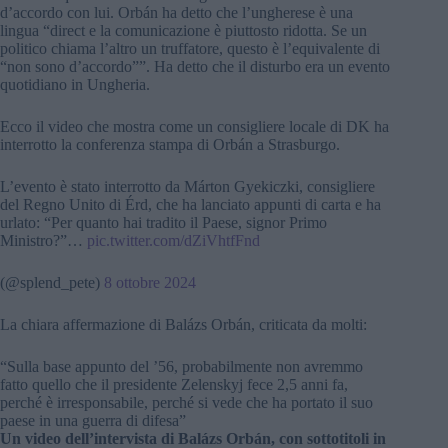
d’accordo con lui. Orbán ha detto che l’ungherese è una
lingua “direct e la comunicazione è piuttosto ridotta. Se un
politico chiama l’altro un truffatore, questo è l’equivalente di
“non sono d’accordo””. Ha detto che il disturbo era un evento
quotidiano in Ungheria.
Ecco il video che mostra come un consigliere locale di DK ha
interrotto la conferenza stampa di Orbán a Strasburgo.
L’evento è stato interrotto da Márton Gyekiczki, consigliere
del Regno Unito di Érd, che ha lanciato appunti di carta e ha
urlato: “Per quanto hai tradito il Paese, signor Primo
Ministro?”…
pic.twitter.com/dZiVhtfFnd
(@splend_pete)
8 ottobre 2024
La chiara affermazione di Balázs Orbán, criticata da molti:
“Sulla base appunto del ’56, probabilmente non avremmo
fatto quello che il presidente Zelenskyj fece 2,5 anni fa,
perché è irresponsabile, perché si vede che ha portato il suo
paese in una guerra di difesa”
Un video dell’intervista di Balázs Orbán, con sottotitoli in