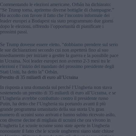
Commentando le elezioni americane, Orbán ha dichiarato:
“Se Trump torna, apriremo diverse bottiglie di champagne.”
Ha accolto con favore il fatto che l’incontro informale dei
leader europei a Budapest sia stato programmato due giorni
dopo le elezioni, offrendo l’opportunità di pianificare i
prossimi passi.
Se Trump dovesse essere eletto, “dobbiamo prendere sul serio
le sue dichiarazioni secondo cui non aspetterà fino al suo
insediamento per iniziare a gestire la guerra e la possibile pace
in Ucraina. Noi leader europei non avremo 2-3 mesi tra le
elezioni e l’inizio del mandato del prossimo presidente degli
Stati Uniti, ha detto la” Orbán.
Prestito di 35 miliardi di euro all’Ucraina
In risposta a una domanda sul perché l’Ungheria non stava
sostenendo un prestito di 35 miliardi di euro all’Ucraina, e se
l’Ungheria avrebbe combattuto contro il presidente russo
Putin, ha detto che l’Ungheria sta portando avanti il più
grande programma umanitario della sua storia Un gran
numero di ucraini sono arrivati e hanno subito ricevuto asilo,
con diverse decine di migliaia di ucraini che ora vivono in
Ungheria Le scuole ucraine sono state aperte in Ungheria
nonostante il fatto che le scuole ungheresi siano state chiuse