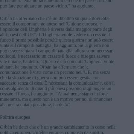
in Ucraina. “Stiamo facendo tutto ciò che un paese cristiano
può fare per aiutare un paese vicino,” ha aggiunto.
Orbán ha affermato che c’è un dibattito su quale dovrebbe
essere il comportamento atteso nell’Unione europea, e
l’opinione dell’Ungheria è diversa dalla maggior parte degli
altri paesi dell’UE”. L’Ungheria vuole vedere un cessate il
fuoco il prima possibile perché questa guerra non può essere
vinta sul campo di battaglia, ha aggiunto. Se la guerra non
può essere vinta sul campo di battaglia, allora sono necessari
colloqui, è necessario un cessate il fuoco e bisogna salvare
vite umane, ha detto. “Questo è ciò con cui l’Ungheria vuole
aiutare, ha aggiunto, Orbán ha affermato che la
comunicazione è vista come un peccato nell’UE, ma senza
che la situazione di guerra non può essere gestita con
successo senza di essa. È necessaria la comunicazione, con il
coinvolgimento di quanti più paesi possono raggiungere un
cessate il fuoco, ha aggiunto. “Attualmente siamo in forte
minoranza, ma questo non è un motivo per noi di rinunciare
alla nostra chiara posizione, ha detto”.
Politica europea
Orbán ha detto che c’è un grande cambiamento in corso nella
politica europea. Un’élite europea composta da sinistra,