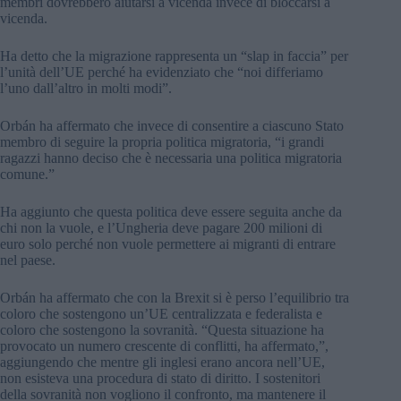
membri dovrebbero aiutarsi a vicenda invece di bloccarsi a
vicenda.
Ha detto che la migrazione rappresenta un “slap in faccia” per
l’unità dell’UE perché ha evidenziato che “noi differiamo
l’uno dall’altro in molti modi”.
Orbán ha affermato che invece di consentire a ciascuno Stato
membro di seguire la propria politica migratoria, “i grandi
ragazzi hanno deciso che è necessaria una politica migratoria
comune.”
Ha aggiunto che questa politica deve essere seguita anche da
chi non la vuole, e l’Ungheria deve pagare 200 milioni di
euro solo perché non vuole permettere ai migranti di entrare
nel paese.
Orbán ha affermato che con la Brexit si è perso l’equilibrio tra
coloro che sostengono un’UE centralizzata e federalista e
coloro che sostengono la sovranità. “Questa situazione ha
provocato un numero crescente di conflitti, ha affermato,”,
aggiungendo che mentre gli inglesi erano ancora nell’UE,
non esisteva una procedura di stato di diritto. I sostenitori
della sovranità non vogliono il confronto, ma mantenere il