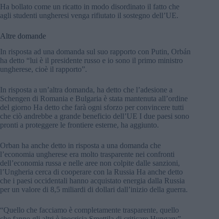
Ha bollato come un ricatto in modo disordinato il fatto che
agli studenti ungheresi venga rifiutato il sostegno dell’UE.
Altre domande
In risposta ad una domanda sul suo rapporto con Putin, Orbán
ha detto “lui è il presidente russo e io sono il primo ministro
ungherese, cioè il rapporto”.
In risposta a un’altra domanda, ha detto che l’adesione a
Schengen di Romania e Bulgaria è stata mantenuta all’ordine
del giorno Ha detto che farà ogni sforzo per convincere tutti
che ciò andrebbe a grande beneficio dell’UE I due paesi sono
pronti a proteggere le frontiere esterne, ha aggiunto.
Orban ha anche detto in risposta a una domanda che
l’economia ungherese era molto trasparente nei confronti
dell’economia russa e nelle aree non colpite dalle sanzioni,
l’Ungheria cerca di cooperare con la Russia Ha anche detto
che i paesi occidentali hanno acquistato energia dalla Russia
per un valore di 8,5 miliardi di dollari dall’inizio della guerra.
“Quello che facciamo è completamente trasparente, quello
che fanno gli altri è ipocrisia Smettila di criticare Hungary”,