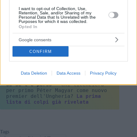
I want to opt-out of Collection, Use,
Retention, Sale, and/or Sharing of my
Personal Data that Is Unrelated with the
Purposes for which it was collected.
Opted In
Google consents
CONFIRM
Data Deletion
Data Access
Privacy Policy
Se se l'è perso -
 Chi licenzierà 
per primo Péter Magyar come nuovo 
premier dell'Ungheria? 
La prima 
lista di colpi già rivelata
Tags