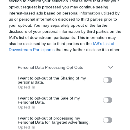
scorsa settimana.
section to confirm your selection. Please note that after your
opt-out request is processed you may continue seeing
Ieri sera, un giornalista ha cercato di chiedere al Presidente
interest-based ads based on personal information utilized by
Trump la sua opinione sulla sconfitta di Orbán e sulla forte
us or personal information disclosed to third parties prior to
affermazione di Magyar. Tuttavia, il Presidente ha fatto finta
your opt-out. You may separately opt-out of the further
di non sentire la domanda, anche se è stata ripetuta più volte.
disclosure of your personal information by third parties on the
Ha continuato a salutare i giornalisti in attesa sul prato della
IAB’s list of downstream participants. This information may
Casa Bianca, ma si è rifiutato di dire qualcosa.
also be disclosed by us to third parties on the
IAB’s List of
Downstream Participants
that may further disclose it to other
Guardi il video completo qui sotto:
third parties.
Please note that this website/app uses one or more Google
Personal Data Processing Opt Outs
services and may gather and store information including but
not limited to your visit or usage behaviour. You may click to
I want to opt-out of the Sharing of my
personal data.
grant or deny consent to Google and its third-party tags to
Opted In
use your data for below specified purposes in below Google
consent section.
I want to opt-out of the Sale of my
Personal Data.
Opted In
I want to opt-out of processing my
Personal Data for Targeted Advertising.
Opted In