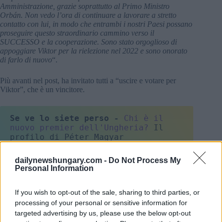
Amministrazione, grazie soprattutto al Primo Ministro
Orbán. Non vedo l’ora di continuare a lavorare a stretto
contatto con lui, in modo che entrambi i nostri Paesi possano
proseguire questo straordinario cammino verso il
SUCCESSO e la cooperazione. Sono stato orgoglioso di
appoggiare Viktor per la rielezione nel 2022 e sono onorato
di farlo di nuovo
“.
Più avanti nel post, ha invitato tutti a “uscire e votare per
Viktor”, che è un vincitore.
Se ve lo siete perso -
Chi è il 
nuovo premier dell'Ungheria?
 Il 
profilo di Péter Magyar
dailynewshungary.com -
Do Not Process My
Trump è rimasto in silenzio
Personal Information
Tuttavia, l’appoggio di Trump si è rivelato inefficace. Sembra
che abbia già percepito il cambiamento di tendenza, in quanto
If you wish to opt-out of the sale, sharing to third parties, or
si è rifiutato di visitare l’Ungheria per sostenere Orbán.
processing of your personal or sensitive information for
Sebbene ci fosse l’intenzione di accogliere il Presidente il 15
marzo o più tardi, solo il Vicepresidente JD Vance è venuto la
targeted advertising by us, please use the below opt-out