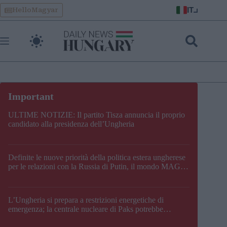
Skip
IT
HelloMagyar
to
content
ULTIME NOTIZIE: Il partito Tisza annuncia il proprio
candidato alla presidenza dell’Ungheria
Definite le nuove priorità della politica estera ungherese
per le relazioni con la Russia di Putin, il mondo MAGA,
l’UE, il V4, la NATO e i Balcani
L’Ungheria si prepara a restrizioni energetiche di
emergenza; la centrale nucleare di Paks potrebbe
chiudere questo fine settimana