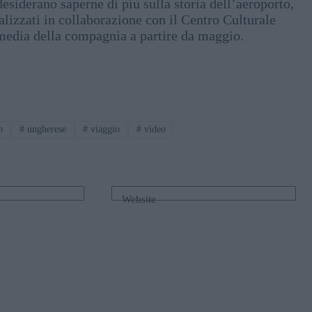
desiderano saperne di più sulla storia dell’aeroporto,
ealizzati in collaborazione con il Centro Culturale
 media della compagnia a partire da maggio.
o
#
ungherese
#
viaggio
#
video
Website