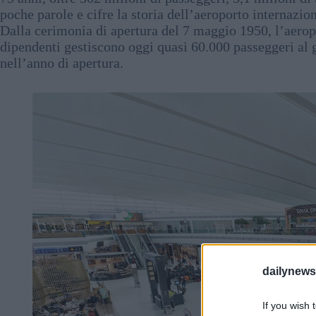
poche parole e cifre la storia dell’aeroporto internazio
Dalla cerimonia di apertura del 7 maggio 1950, l’aeropo
dipendenti gestiscono oggi quasi 60.000 passeggeri al g
nell’anno di apertura.
dailynew
If you wish 