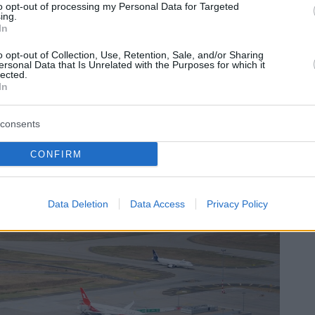
i festivi dell’operatore aeroportuale, che
to opt-out of processing my Personal Data for Targeted
ing.
che l’omonimo compositore.
In
o opt-out of Collection, Use, Retention, Sale, and/or Sharing
erà con maggiore frequenza a partire da giovedì! –
ersonal Data that Is Unrelated with the Purposes for which it
lected.
In
ngheresi che i viaggiatori che visitano l’aeroporto –
consents
terminal che online. È interessante notare che
o a questo proposito, in quanto uno dei brani più
CONFIRM
, compie 175 anni.
Data Deletion
Data Access
Privacy Policy