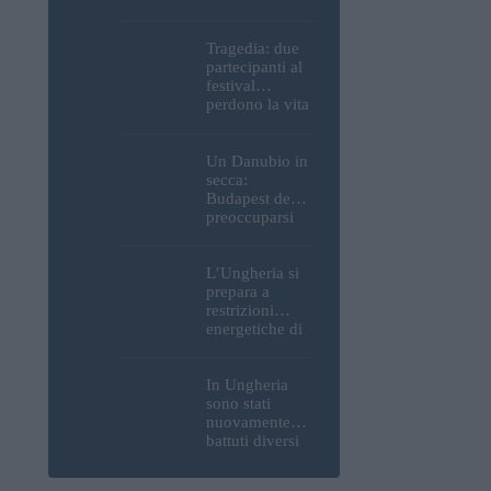
Parlamento, del
Castello di
Buda e della
Tragedia: due
Cittadella
partecipanti al
verranno
festival
spente
perdono la vita
all’Ozora
Festival in
Ungheria
Un Danubio in
secca:
Budapest deve
preoccuparsi
del proprio
approvvigiona
mento idrico?
L’Ungheria si
Un esperto
prepara a
mette in luce
restrizioni
un fatto
energetiche di
sorprendente
emergenza; la
centrale
nucleare di
In Ungheria
Paks potrebbe
sono stati
chiudere
nuovamente
questo fine
battuti diversi
settimana
record di
caldo; buone