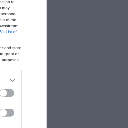
ection to
ou may
 personal
out of the
 downstream
B’s List of
er and store
to grant or
ed purposes