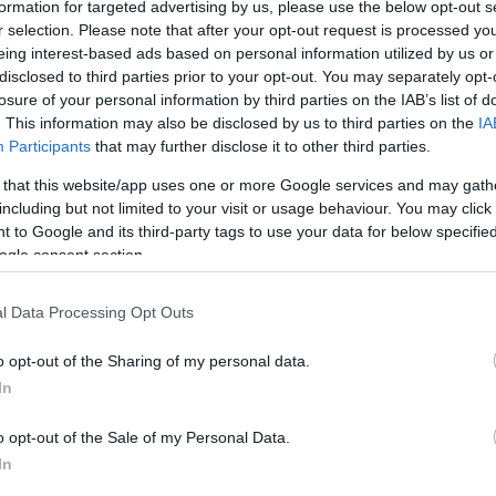
formation for targeted advertising by us, please use the below opt-out s
r selection. Please note that after your opt-out request is processed y
eing interest-based ads based on personal information utilized by us or
disclosed to third parties prior to your opt-out. You may separately opt-
losure of your personal information by third parties on the IAB’s list of
. This information may also be disclosed by us to third parties on the
IA
Participants
that may further disclose it to other third parties.
 that this website/app uses one or more Google services and may gath
including but not limited to your visit or usage behaviour. You may click 
 to Google and its third-party tags to use your data for below specifi
ogle consent section.
rto di Budapest
porto ogni giorno, e alla fine del 2024, i voli
l Data Processing Opt Outs
eroporto di Budapest ha vinto due volte il premio come
se mondiale, che supporta il suo ruolo di hub
o opt-out of the Sharing of my personal data.
oi sforzi di sostenibilità sono tra i migliori al mondo.
In
enni e mezzo di storia con una serie di eventi che
o opt-out of the Sale of my Personal Data.
recciato con l’aeroporto; come la musica e i capolavori
In
 anche i viaggi collegano persone di ogni angolo del