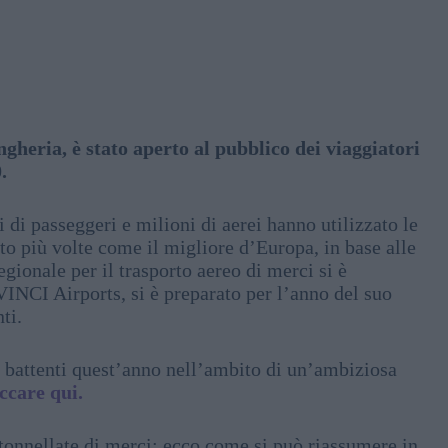
gheria, è stato aperto al pubblico dei viaggiatori
.
 di passeggeri e milioni di aerei hanno utilizzato le
ato più volte come il migliore d’Europa, in base alle
egionale per il trasporto aereo di merci si è
VINCI Airports, si è preparato per l’anno del suo
ti.
i battenti quest’anno nell’ambito di un’ambiziosa
iccare qui.
i tonnellate di merci: ecco come si può riassumere in