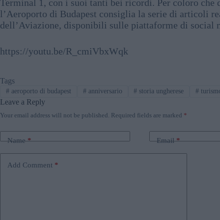
Terminal 1, con i suoi tanti bei ricordi. Per coloro che 
l’Aeroporto di Budapest consiglia la serie di articoli r
dell’Aviazione, disponibili sulle piattaforme di social
https://youtu.be/R_cmiVbxWqk
Tags
#
aeroporto di budapest
#
anniversario
#
storia ungherese
#
turism
Leave a Reply
Your email address will not be published.
Required fields are marked
*
Name
*
Email
*
Add Comment
*