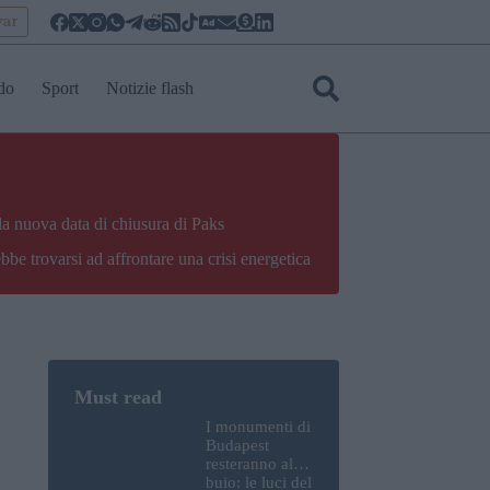
yar
do
Sport
Notizie flash
la nuova data di chiusura di Paks
bbe trovarsi ad affrontare una crisi energetica
I monumenti di
Budapest
resteranno al
buio: le luci del