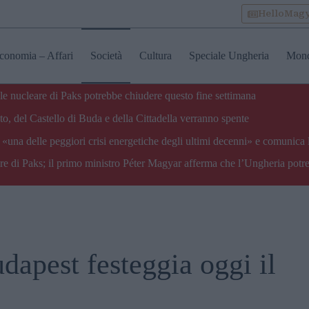
HelloMag
conomia – Affari
Società
Cultura
Speciale Ungheria
Mon
ale nucleare di Paks potrebbe chiudere questo fine settimana
o, del Castello di Buda e della Cittadella verranno spente
«una delle peggiori crisi energetiche degli ultimi decenni» e comunica 
are di Paks; il primo ministro Péter Magyar afferma che l’Ungheria potre
apest festeggia oggi il