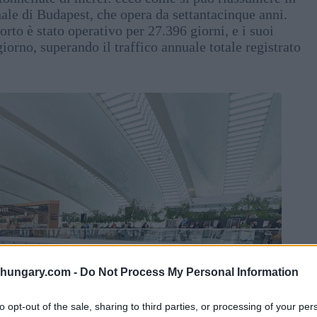
nale di Budapest, che opera da settantacinque anni.
rto è stato operativo per 27.396 giorni, e i suoi
iorno, superando il traffico annuale totale registrato
shungary.com -
Do Not Process My Personal Information
to opt-out of the sale, sharing to third parties, or processing of your per