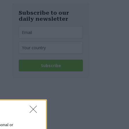
notizie
riguardo
all’approvvigio
Subscribe to our
namento di
daily newsletter
acqua potabile
Subscribe
sonal or