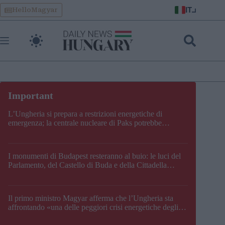
Skip
IT
HelloMagyar
to
content
L’Ungheria si prepara a restrizioni energetiche di
emergenza; la centrale nucleare di Paks potrebbe
chiudere questo fine settimana
I monumenti di Budapest resteranno al buio: le luci del
Parlamento, del Castello di Buda e della Cittadella
verranno spente
Il primo ministro Magyar afferma che l’Ungheria sta
affrontando «una delle peggiori crisi energetiche degli
ultimi decenni» e comunica la nuova data di chiusura di