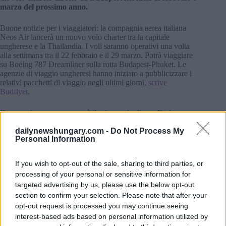
marzo del prossimo anno.
Buone notizie per i viaggiatori: la compagnia aerea italiana
Neos Air lancerà un nuovo volo charter tra la capitale
ungherese e la Thailandia. I voli saranno operativi una volta
alla settimana tra il 22 febbraio e il 29 marzo. Potrà viaggiare
su Boeing 787 Dreamliner sulla rotta Budapest-Phuket. Le
agenzie di viaggio ungheresi hanno iniziato a pubblicizzare i
relativi pacchetti di viaggio negli ultimi giorni,
scrive
Budflyer
.
Dopo molto tempo, questo è il primo volo diretto Budapest-
Thailandia ad iniziare le operazioni. I sondaggi suggeriscono
dailynewshungary.com -
Do Not Process My
che i passeggeri preferirebbero soprattutto un volo diretto
Personal Information
Budapest-Bangkok.
If you wish to opt-out of the sale, sharing to third parties, or
processing of your personal or sensitive information for
targeted advertising by us, please use the below opt-out
section to confirm your selection. Please note that after your
opt-out request is processed you may continue seeing
interest-based ads based on personal information utilized by