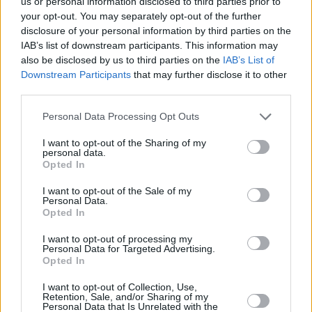
us or personal information disclosed to third parties prior to
your opt-out. You may separately opt-out of the further
disclosure of your personal information by third parties on the
IAB’s list of downstream participants. This information may
also be disclosed by us to third parties on the
IAB’s List of
Downstream Participants
that may further disclose it to other
third parties.
Foto: depositphotos.com
Please note that this website/app uses one or more Google
Se vi siete persi:
Personal Data Processing Opt Outs
services and may gather and store information including but
not limited to your visit or usage behaviour. You may click to
I want to opt-out of the Sharing of my
L
‘aeroporto ungherese sospende le operazioni
a causa della
personal data.
manutenzione preventiva, Emirates aumenta la frequenza dei
grant or deny consent to Google and its third-party tags to
Opted In
voli
use your data for below specified purposes in below Google
consent section.
I want to opt-out of the Sale of my
Personal Data.
Opted In
Tags
I want to opt-out of processing my
#
aeroporto di budapest
#
categoria flash news
Personal Data for Targeted Advertising.
#
categoria viaggi
#
inpr
#
thailandia
#
ungheria
Opted In
Leave a Reply
I want to opt-out of Collection, Use,
Your email address will not be published.
Required fields are marked
*
Retention, Sale, and/or Sharing of my
Personal Data that Is Unrelated with the