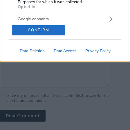
Purposes for which it was collected.
Opted In
Name
*
Google consents
Email
*
CONFIRM
Website
Add Comment
*
Data Deletion
Data Access
Privacy Policy
Save my name, email and website in this browser for the
next time I comment.
Post Comment