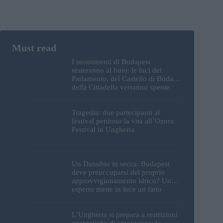
I monumenti di Budapest
resteranno al buio: le luci del
Parlamento, del Castello di Buda e
della Cittadella verranno spente
Tragedia: due partecipanti al
festival perdono la vita all’Ozora
Festival in Ungheria
Un Danubio in secca: Budapest
deve preoccuparsi del proprio
approvvigionamento idrico? Un
esperto mette in luce un fatto
sorprendente
L’Ungheria si prepara a restrizioni
energetiche di emergenza; la