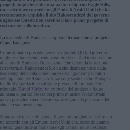
progetto implicherebbe una partnership con Eagle Hills,
un costruttore con sede negli Emirati Arabi Uniti che ha
recentemente acquisito il sito Rákosrendező dal governo
ungherese Questo non sarebbe il loro primo progetto di
costruzione collaborativa.
La leadership di Budapest si oppone fermamente al progetto
Grand Budapest
Come abbiamo precedentemente riportato
QUI
, il governo
ungherese ha recentemente venduto 85 ettari di terreno vicino
al centro di Budapest Questa zona, che circonda la stazione
ferroviaria di Rákosrendező, è un sito dismesso visto dalla
leadership della città come una riserva “golden” per futuri
sviluppi abitativi Il sindaco Karácsony sostiene che Budapest
ha diritti di prelazione sul sito e prevede di farli valere in
tribunale.
Dávid Vitézy
(un ex rivale del sindaco e figura
allineata al partito Fidesz del primo ministro Viktor Orbán,
aveva precedentemente espresso sostegno alla posizione del
sindaco su questo tema.
Nonostante queste obiezioni, il governo ungherese ha firmato
un accordo con gli Emirati Arabi Uniti che, secondo quanto
riferito, garantisce al monarca degli Emirati i diritti esclusivi