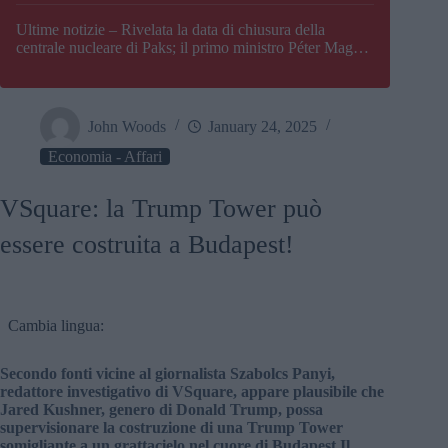
Paks
Ultime notizie – Rivelata la data di chiusura della
centrale nucleare di Paks; il primo ministro Péter Magyar
afferma che l’Ungheria potrebbe trovarsi ad affrontare
una crisi energetica
John Woods
January 24, 2025
Economia - Affari
VSquare: la Trump Tower può
essere costruita a Budapest!
Cambia lingua:
Secondo fonti vicine al giornalista Szabolcs Panyi,
redattore investigativo di VSquare, appare plausibile che
Jared Kushner, genero di Donald Trump, possa
supervisionare la costruzione di una Trump Tower
somigliante a un grattacielo nel cuore di Budapest Il