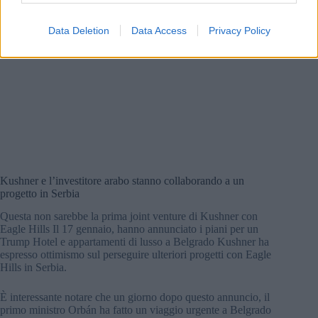
Data Deletion
Data Access
Privacy Policy
Kushner e l’investitore arabo stanno collaborando a un
progetto in Serbia
Questa non sarebbe la prima joint venture di Kushner con
Eagle Hills Il 17 gennaio, hanno annunciato i piani per un
Trump Hotel e appartamenti di lusso a Belgrado Kushner ha
espresso ottimismo sul perseguire ulteriori progetti con Eagle
Hills in Serbia.
È interessante notare che un giorno dopo questo annuncio, il
primo ministro Orbán ha fatto un viaggio urgente a Belgrado