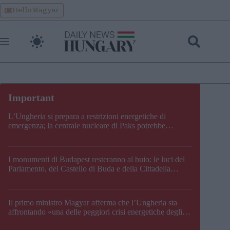
Skip
HelloMagyar
to
content
L’Ungheria si prepara a restrizioni energetiche di
emergenza; la centrale nucleare di Paks potrebbe
chiudere questo fine settimana
I monumenti di Budapest resteranno al buio: le luci del
Parlamento, del Castello di Buda e della Cittadella
verranno spente
Il primo ministro Magyar afferma che l’Ungheria sta
affrontando «una delle peggiori crisi energetiche degli
ultimi decenni» e comunica la nuova data di chiusura di