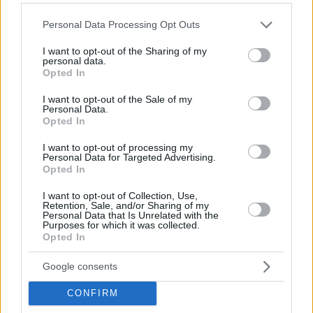
Please note that this website/app uses one or more Google
Panyi ha notato che il contratto con gli Emirati Arabi Uniti è
Personal Data Processing Opt Outs
services and may gather and store information including but
stato firmato il 20 gennaio, anniversario dell’insediamento
presidenziale di Trump. Le sue fonti sostengono che Jared
not limited to your visit or usage behaviour. You may click to
I want to opt-out of the Sharing of my
personal data.
Kushner dovrebbe unirsi al progetto in una fase successiva,
grant or deny consent to Google and its third-party tags to
Opted In
anche se da mesi circolano voci sul suo coinvolgimento.
use your data for below specified purposes in below Google
Panyi ha ora confermato queste affermazioni nel suo ultimo
consent section.
I want to opt-out of the Sale of my
rapporto.
Personal Data.
Opted In
La nuova visione per Rákosrendező?
I rapporti
suggeriscono che il governo ungherese ha concesso il
I want to opt-out of processing my
permesso all’investitore di costruire edifici per scopi religiosi,
Personal Data for Targeted Advertising.
alimentando la speculazione sulla potenziale aggiunta di una
Opted In
moschea accanto ai grattacieli in stile Trump Tower nel sito
Rákosrendező.
I want to opt-out of Collection, Use,
Retention, Sale, and/or Sharing of my
Personal Data that Is Unrelated with the
Purposes for which it was collected.
Opted In
Google consents
CONFIRM