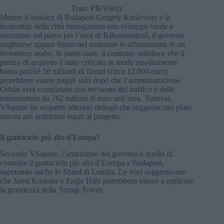
Foto: FB/Vitézy
Mentre il sindaco di Budapest Gergely Karácsony e la
leadership della città immaginano uno sviluppo verde e
incentrato sul parco per l’area di Rákosrendező, il governo
ungherese appare fermo nel sostenere le affermazioni di un
investitore arabo. In particolare, il contratto stabilisce che il
prezzo di acquisto è stato criticato in modo insolitamente
basso poiché 50 miliardi di fiorini (circa 12.000 euro)
potrebbero essere pagati solo dopo che l’amministrazione
Orbán avrà completato una revisione del traffico e delle
infrastrutture da 762 milioni di euro nell’area. Tuttavia,
VSquare ha scoperto ulteriori dettagli che suggeriscono piani
ancora più ambiziosi legati al progetto.
Il grattacielo più alto d’Europa?
Secondo VSquare, l’ambizione del governo è quella di
costruire il grattacielo più alto d’Europa a Budapest,
superando anche lo Shard di Londra. Le voci suggeriscono
che Jared Kushner e Eagle Hills potrebbero mirare a replicare
la grandezza della Trump Tower.