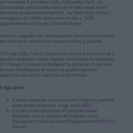
per incontrare il presidente serbo Aleksandar Vučić. Le
dichiarazioni ufficiali indicavano che le discussioni erano
incentrate su questioni energetiche, ma fonti vicine a Panyi
sostengono che Orbán abbia anche fornito a Vučić
aggiornamenti sul progetto Grand Budapest.
Panyi ha suggerito che Orbán potrebbe presto recarsi a Dubai
per risolvere le questioni in sospeso relative al progetto.
Né Eagle Hills, Affinity Partners (la società di Kushner), né il
governo ungherese hanno risposto alla richiesta di commento
di VSquare Il comune di Budapest ha dichiarato di non aver
ricevuto informazioni in merito, in quanto il governo
ungherese non aveva condiviso alcun dettaglio.
Leggi anche:
Il nuovo aeroporto nel nord-est dell’Ungheria potrebbe
aprire questa primavera. Leggi di più
QUI
Un’altra svolta inaspettata nel progetto Grand
Budapest: ecco la reazione del National Asset
Management (National Asset Management)
QUESTO
articolo