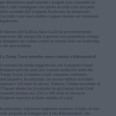
per determinare quali aziende e progetti sono consentiti sul
sito I critici sostengono che questo accordo cede una parte
della sovranità dell’Ungheria Karácsony ha denunciato
l’accordo come inaccettabile e appare risoluto nel contestarlo
legalmente.
Il ministro dell’Edilizia János Lázár ha precedentemente
assicurato alla stampa che il governo non permetterà sviluppi
a Budapest che vadano contro la volontà della sua leadership
o dei suoi residenti.
La Trump Tower potrebbe essere costruita a Rákosrendező
I resoconti dei media suggeriscono che il progetto Grand
Budapest prevede piani per costruire grattacieli simili alla
Trump Tower. Il ministro Lázár, entusiasta sostenitore
dell’iniziativa, ha affermato che nessun edificio dovrebbe
superare i 120 metri di altezza. Tuttavia, l’ultima newsletter di
VSquare
rivela
che il contratto tra gli Emirati Arabi Uniti
consente strutture tra i 250 e i 500 metri di altezza in
Ungheria superiori al limite stabilito di Lázár.
In particolare, il governo ungherese mantiene il diritto di veto
sulle proposte di sviluppo per il sito Rákosrendező, che