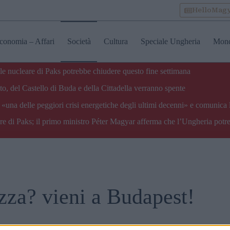
HelloMag
conomia – Affari
Società
Cultura
Speciale Ungheria
Mon
ale nucleare di Paks potrebbe chiudere questo fine settimana
o, del Castello di Buda e della Cittadella verranno spente
«una delle peggiori crisi energetiche degli ultimi decenni» e comunica 
are di Paks; il primo ministro Péter Magyar afferma che l’Ungheria potre
zza? vieni a Budapest!