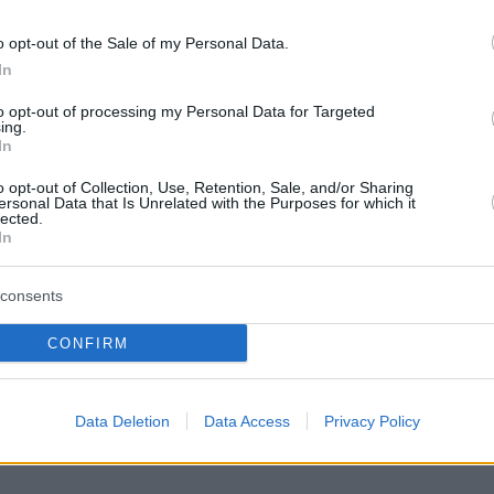
a, che è una risorsa particolarmente apprezzata in un
 hanno paura di lasciare la casa”, ha detto il
o opt-out of the Sale of my Personal Data.
In
to opt-out of processing my Personal Data for Targeted
ebbe diventare un luogo in cui reggere la concorrenza
ing.
In
rtunità, un luogo in cui tutti gli ungheresi possano
o opt-out of Collection, Use, Retention, Sale, and/or Sharing
ersonal Data that Is Unrelated with the Purposes for which it
lected.
In
ese festeggia il 150° compleanno Read more
QUI
consents
i d’Europa!
CONFIRM
Data Deletion
Data Access
Privacy Policy