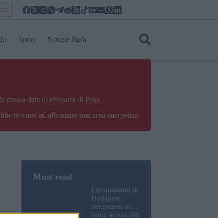
yar
do
Sport
Notizie flash
la nuova data di chiusura di Paks
bbe trovarsi ad affrontare una crisi energetica
I monumenti di
Budapest
resteranno al
buio: le luci del