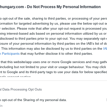
shungary.com -
Do Not Process My Personal Information
to opt-out of the sale, sharing to third parties, or processing of your per
presidente Katalin Novák ha dichiarato venerdì che
formation for targeted advertising by us, please use the below opt-out s
0 anni fa non solo è nata una città, ma anche il cuore
r selection. Please note that after your opt-out request is processed y
eing interest-based ads based on personal information utilized by us or
disclosed to third parties prior to your opt-out. You may separately opt-
losure of your personal information by third parties on the IAB’s list of
e 150 anni: questo cuore dà forza alla nazione per
. This information may also be disclosed by us to third parties on the
IA
rata di gala.
Participants
that may further disclose it to other third parties.
 that this website/app uses one or more Google services and may gath
ovane, non ancora adolescente, con prospettive elevate
including but not limited to your visit or usage behaviour. You may click 
 to Google and its third-party tags to use your data for below specifi
ogle consent section.
nte la prima e la seconda guerra mondiale, così come
e i cambiamenti del regime politico. Ha detto che la
l Data Processing Opt Outs
ovamento… è una città di libertà, che è sempre stata
versi dal mainstream, e di diverse ideologie politiche”.
o opt-out of the Sharing of my personal data.
In