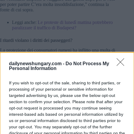
per poter partire C’era molta insoddisfazione,” continua la
fonte di cui sopra.
Leggi anche:
Le proteste di lunedì mattina potrebbero
paralizzare il traffico di Budapest?
I ritardi violano i diritti dei passeggeri?
La protezione dei consumatori rumeni ha inflitto una multa di
2.000.000 EUR (818.000.000 di HUF) a una compagnia
aerea rumena La compagnia aerea low cost Blue Air è stata
dailynewshungary.com -
Do Not Process My
multata a causa delle ripetute cancellazioni di voli.
Personal Information
L’autorità ha detto che si tratta della più grande multa mai
If you wish to opt-out of the sale, sharing to third parties, or
inflitta a una società L’indagine è stata avviata a seguito di
processing of your personal or sensitive information for
924 reclami ricevuti La decisione dell’autorità significa che la
compagnia aerea deve rimborsare ai clienti entro 10 giorni i
targeted advertising by us, please use the below opt-out
biglietti venduti, inoltre è stato ordinato che la società non
section to confirm your selection. Please note that after your
deve più immettere sul mercato servizi che non può fornire a
opt-out request is processed you may continue seeing
causa della mancanza di personale o di altri motivi tecnici.
interest-based ads based on personal information utilized by
us or personal information disclosed to third parties prior to
Inoltre, secondo quanto riferito, ai consumatori è stato
your opt-out. You may separately opt-out of the further
consigliato di non acquistare biglietti dalle compagnie aeree
disclosure of your personal information by third parties on the