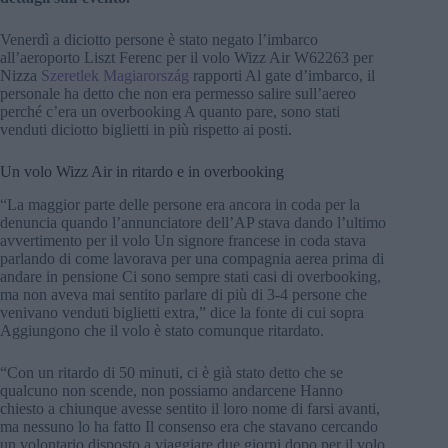
Venerdì a diciotto persone è stato negato l’imbarco
all’aeroporto Liszt Ferenc per il volo Wizz Air W62263 per
Nizza
Szeretlek Magiarország
rapporti Al gate d’imbarco, il
personale ha detto che non era permesso salire sull’aereo
perché c’era un overbooking A quanto pare, sono stati
venduti diciotto biglietti in più rispetto ai posti.
Un volo Wizz Air in ritardo e in overbooking
“La maggior parte delle persone era ancora in coda per la
denuncia quando l’annunciatore dell’AP stava dando l’ultimo
avvertimento per il volo Un signore francese in coda stava
parlando di come lavorava per una compagnia aerea prima di
andare in pensione Ci sono sempre stati casi di overbooking,
ma non aveva mai sentito parlare di più di 3-4 persone che
venivano venduti biglietti extra,” dice la fonte di cui sopra
Aggiungono che il volo è stato comunque ritardato.
“Con un ritardo di 50 minuti, ci è già stato detto che se
qualcuno non scende, non possiamo andarcene Hanno
chiesto a chiunque avesse sentito il loro nome di farsi avanti,
ma nessuno lo ha fatto Il consenso era che stavano cercando
un volontario disposto a viaggiare due giorni dopo per il volo