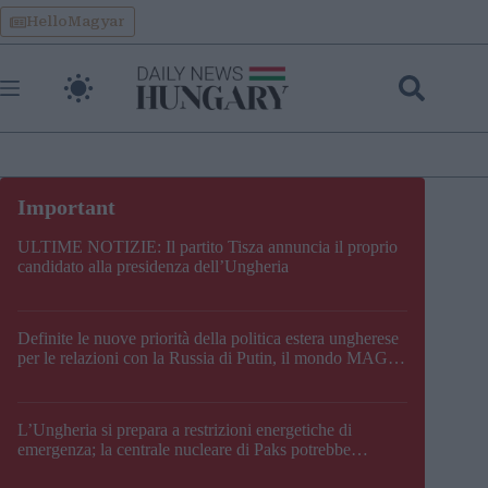
Skip
HelloMagyar
to
content
ULTIME NOTIZIE: Il partito Tisza annuncia il proprio
candidato alla presidenza dell’Ungheria
Definite le nuove priorità della politica estera ungherese
per le relazioni con la Russia di Putin, il mondo MAGA,
l’UE, il V4, la NATO e i Balcani
L’Ungheria si prepara a restrizioni energetiche di
emergenza; la centrale nucleare di Paks potrebbe
chiudere questo fine settimana