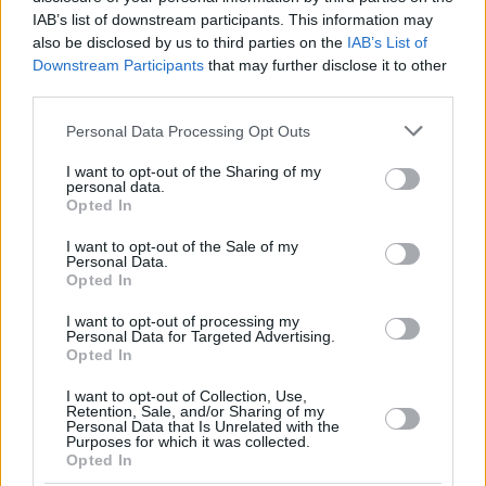
che hanno cancellato recentemente molti dei loro voli
IAB’s list of downstream participants. This information may
Profitline
. L’autorità ha inoltre avvertito le compagnie aeree
low cost Wizz Air e Ryanair per aver violato i diritti dei
also be disclosed by us to third parties on the
IAB’s List of
consumatori in seguito alle cancellazioni.
Downstream Participants
that may further disclose it to other
third parties.
Leggi anche:
L’aeroporto di Budapest è elencato come
il sesto peggior aeroporto d’Europa
Please note that this website/app uses one or more Google
Personal Data Processing Opt Outs
services and may gather and store information including but
Immagine in primo piano: illustrazione, Aeroporto di
not limited to your visit or usage behaviour. You may click to
I want to opt-out of the Sharing of my
personal data.
Budapest
grant or deny consent to Google and its third-party tags to
Opted In
use your data for below specified purposes in below Google
consent section.
I want to opt-out of the Sale of my
Personal Data.
Tags
Opted In
#
aria
#
aria frizzante
#
soldi
#
ungheria
#
viaggi
I want to opt-out of processing my
Leave a Reply
Personal Data for Targeted Advertising.
Opted In
Your email address will not be published.
Required fields are marked
*
I want to opt-out of Collection, Use,
Name
*
Retention, Sale, and/or Sharing of my
Personal Data that Is Unrelated with the
Purposes for which it was collected.
Email
*
Opted In