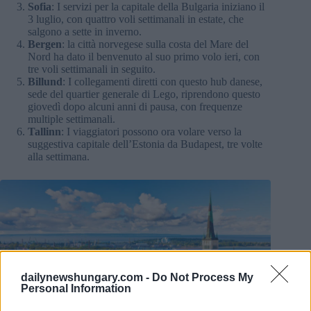
Sofia
: I servizi per la capitale della Bulgaria iniziano il
3 luglio, con quattro voli settimanali in estate, che
salgono a sette in inverno.
Bergen
: la città norvegese sulla costa del Mare del
Nord ha dato il benvenuto al suo primo volo ieri, con
tre voli settimanali in seguito.
Billund
: I collegamenti diretti con questo hub danese,
sede del quartier generale di Lego, riprendono questo
giovedì dopo alcuni anni di pausa, con frequenze
multiple settimanali.
Tallinn
: I viaggiatori possono ora volare verso la
suggestiva capitale dell’Estonia da Budapest, tre volte
alla settimana.
dailynewshungary.com -
Do Not Process My
Personal Information