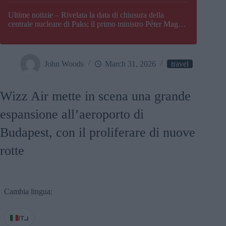
Paks
Ultime notizie – Rivelata la data di chiusura della
centrale nucleare di Paks; il primo ministro Péter Magyar
afferma che l’Ungheria potrebbe trovarsi ad affrontare
una crisi energetica
John Woods
March 31, 2026
travel
Wizz Air mette in scena una grande
espansione all’aeroporto di
Budapest, con il proliferare di nuove
rotte
Cambia lingua:
IT