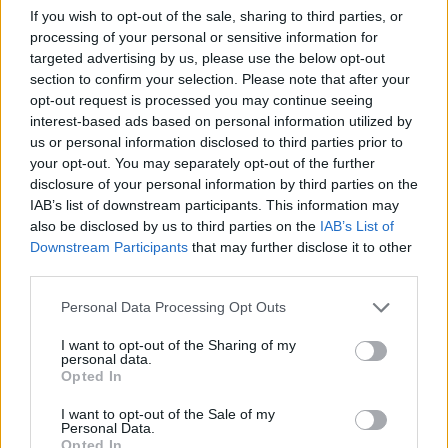
If you wish to opt-out of the sale, sharing to third parties, or
processing of your personal or sensitive information for
targeted advertising by us, please use the below opt-out
section to confirm your selection. Please note that after your
Tallinn, Estonia. Foto:
depositphotos.com
opt-out request is processed you may continue seeing
Giugno porta una raffica di ulteriori lanci di Wizz Air
interest-based ads based on personal information utilized by
us or personal information disclosed to third parties prior to
La compagnia aerea economica ungherese ha annunciato altre
your opt-out. You may separately opt-out of the further
aggiunte estive. Varna, in Bulgaria, riceverà quattro voli
settimanali a partire dall’8 giugno; Lamezia Terme, sulla
disclosure of your personal information by third parties on the
punta dello stivale italiano, seguirà dal 30 aprile con tre voli
IAB’s list of downstream participants. This information may
settimanali. Le corse per le spiagge del Mediterraneo
also be disclosed by us to third parties on the
IAB’s List of
proliferano a giugno: Zara dal 9, Dubrovnik dall’8, con
Downstream Participants
that may further disclose it to other
l’aggiunta di Minorca in Spagna e Rimini in Italia. La Grecia
third parties.
guadagna due nuovi arrivi: Kalamata dall’8 giugno e
Cefalonia dal 9, portando il totale a nove destinazioni
Please note that this website/app uses one or more Google
Personal Data Processing Opt Outs
elleniche: Atene, Heraklion, Corfù, Rodi, Santorini,
services and may gather and store information including but
Salonicco e Zante.
not limited to your visit or usage behaviour. You may click to
I want to opt-out of the Sharing of my
personal data.
grant or deny consent to Google and its third-party tags to
Opted In
use your data for below specified purposes in below Google
consent section.
I want to opt-out of the Sale of my
Personal Data.
Opted In