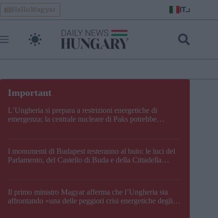
Skip
IT
HelloMagyar
to
content
L’Ungheria si prepara a restrizioni energetiche di
emergenza; la centrale nucleare di Paks potrebbe
chiudere questo fine settimana
I monumenti di Budapest resteranno al buio: le luci del
Parlamento, del Castello di Buda e della Cittadella
verranno spente
Il primo ministro Magyar afferma che l’Ungheria sta
affrontando «una delle peggiori crisi energetiche degli
ultimi decenni» e comunica la nuova data di chiusura di