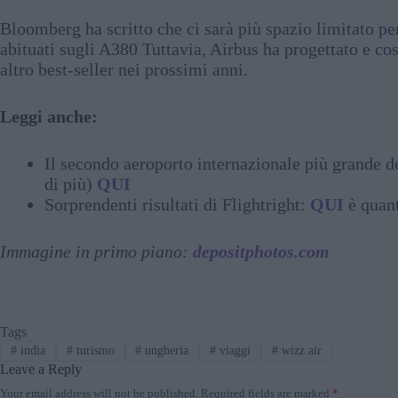
Bloomberg ha scritto che ci sarà più spazio limitato p
abituati sugli A380 Tuttavia, Airbus ha progettato e co
altro best-seller nei prossimi anni.
Leggi anche:
Il secondo aeroporto internazionale più grande de
di più)
QUI
Sorprendenti risultati di Flightright:
QUI
è quan
Immagine in primo piano:
depositphotos.com
Tags
#
india
#
turismo
#
ungheria
#
viaggi
#
wizz air
Leave a Reply
Your email address will not be published.
Required fields are marked
*