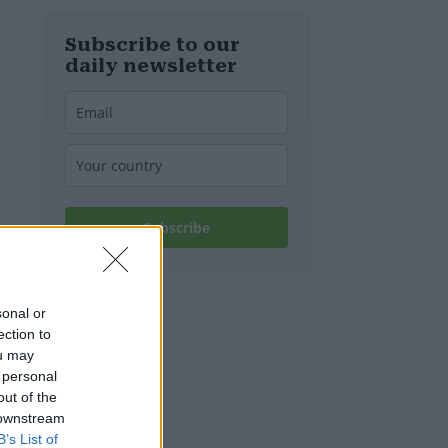
d’Europa
Subscribe to our
daily newsletter
Subscribe
sonal or
ection to
ou may
 personal
out of the
 downstream
B’s List of