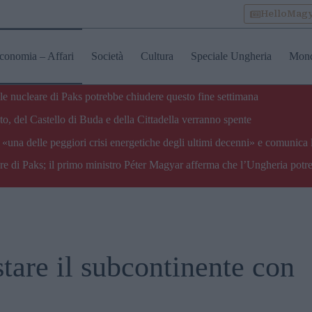
HelloMag
conomia – Affari
Società
Cultura
Speciale Ungheria
Mon
ale nucleare di Paks potrebbe chiudere questo fine settimana
o, del Castello di Buda e della Cittadella verranno spente
«una delle peggiori crisi energetiche degli ultimi decenni» e comunica 
are di Paks; il primo ministro Péter Magyar afferma che l’Ungheria potre
tare il subcontinente con