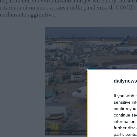
capacità che si avvicinavano a un jet widebody, ha scrit
ritardata di un anno a causa della pandemia di COVID-1
carburante aggiuntivo.
dailynew
If you wish 
sensitive in
confirm you
continue se
information 
further disc
participants