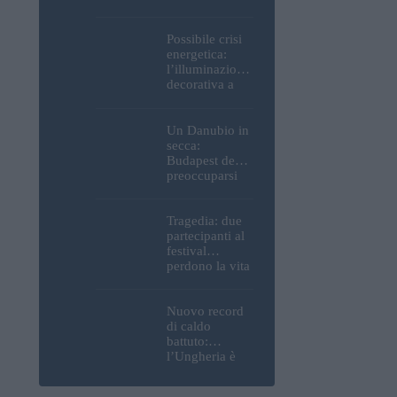
Parlamento, del
Castello di
Buda e della
Possibile crisi
Cittadella
energetica:
verranno
l’illuminazione
spente
decorativa a
Budapest
potrebbe essere
spenta!
Un Danubio in
secca:
Budapest deve
preoccuparsi
del proprio
approvvigiona
mento idrico?
Tragedia: due
Un esperto
partecipanti al
mette in luce
festival
un fatto
perdono la vita
sorprendente
all’Ozora
Festival in
Ungheria
Nuovo record
di caldo
battuto:
l’Ungheria è
uno dei paesi
più caldi