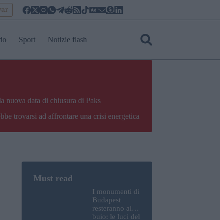
yar
do
Sport
Notizie flash
la nuova data di chiusura di Paks
bbe trovarsi ad affrontare una crisi energetica
I monumenti di
Budapest
resteranno al
buio: le luci del