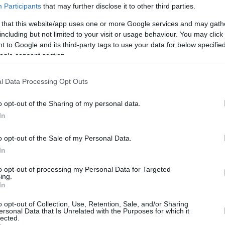
B/Airbus
Participants
that may further disclose it to other third parties.
odello originale entrato in servizio all’inizio del
 that this website/app uses one or more Google services and may gath
ha più di 550 ordini, al Farnborough Air Show a partire
including but not limited to your visit or usage behaviour. You may click 
esto dell’articolo è nascosto dietro un paywall, ma
 to Google and its third-party tags to use your data for below specifi
l nuovo tipo di jet e Wizz Air.
ogle consent section.
z Air potrebbe conquistare l’India
l Data Processing Opt Outs
11 ore perché consuma il 30% in meno di carburante
o opt-out of the Sharing of my personal data.
iche, che apre molte destinazioni per le compagnie
In
o opt-out of the Sale of my Personal Data.
In
xas, Dubai e destinazioni europee.
to opt-out of processing my Personal Data for Targeted
ing.
 Medio Oriente Conducono quindi trattative con le
In
acità sarà di 244.
o opt-out of Collection, Use, Retention, Sale, and/or Sharing
ersonal Data that Is Unrelated with the Purposes for which it
lected.