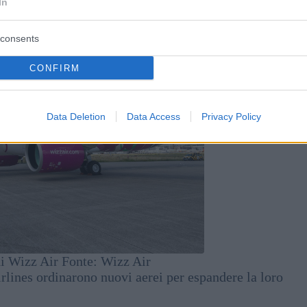
In
consents
CONFIRM
Data Deletion
Data Access
Privacy Policy
 di Wizz Air Fonte: Wizz Air
lines ordinarono nuovi aerei per espandere la loro