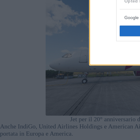
Opted 
Google 
Jet per il 20° anniversario
Anche IndiGo, United Airlines Holdings e American Air
portata in Europa e America.