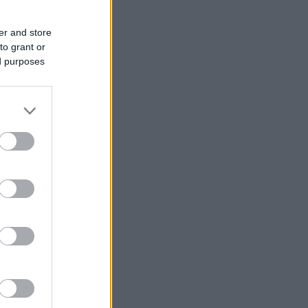
er and store
to grant or
ed purposes