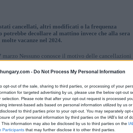
stati cancellati, altri modificati o la frequenza
lo potrebbe decollare al mattino invece che alla sera
 molte vacanze nel 2024.
l 17 marzo Nessuno conosce il motivo delle cancellazioni
 stampa di viaggi ungherese, sospetta un basso numero
guardanti gli aerei Airbus A321neo.
shungary.com -
Do Not Process My Personal Information
ia low cost ungherese ha rovinato il 60% dei voli del
to opt-out of the sale, sharing to third parties, or processing of your per
lma non può essere considerato lungo se si torna
formation for targeted advertising by us, please use the below opt-out s
o esempio è Cipro, dove Wizz Air volerà il mercoledì
r selection. Please note that after your opt-out request is processed y
eing interest-based ads based on personal information utilized by us or
stico aggiuntivo e alcune famiglie potrebbero non volere
disclosed to third parties prior to your opt-out. You may separately opt-
 più a causa di una modifica Wizz.
losure of your personal information by third parties on the IAB’s list of
. This information may also be disclosed by us to third parties on the
IA
i Wizz Air
Participants
that may further disclose it to other third parties.