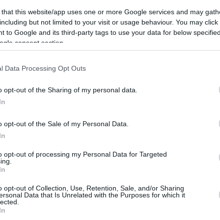
 that this website/app uses one or more Google services and may gath
lazioni Ad esempio, Wizz Air ha buttato fuori i loro
including but not limited to your visit or usage behaviour. You may click 
 to Google and its third-party tags to use your data for below specifi
ogle consent section.
ti è stata l’Egitto Wizz Air ha ridotto la frequenza
Israele e Palestina, hanno però modificato anche
l Data Processing Opt Outs
arm-el-Sheikh e Hurghada, tre dei quattro aerei
sono diventati voli notturni Una vacanza che inizia alle
o opt-out of the Sharing of my personal data.
na notte in più per raggiungere un aereo delle 5 del
In
o opt-out of the Sale of my Personal Data.
In
, anche se hai già ottenuto il biglietto.
to opt-out of processing my Personal Data for Targeted
ing.
apest
In
o opt-out of Collection, Use, Retention, Sale, and/or Sharing
 notizie sui viaggi aerei, la compagnia di bandiera
ersonal Data that Is Unrelated with the Purposes for which it
lected.
i A gennaio e febbraio, ci saranno 15 voli invece dei 17
In