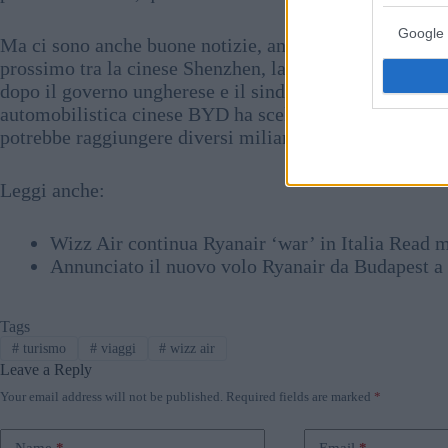
Google 
Ma ci sono anche buone notizie, anche se non per le p
prossimo tra la cinese Shenzhen, la terza città più gr
dopo il governo ungherese e il sindaco di Szeged
annu
automobilistica cinese BYD ha scelto di costruire la s
potrebbe raggiungere diversi miliardi di euro.
Leggi anche:
Wizz Air continua Ryanair ‘war’ in Italia Read
Annunciato il nuovo volo Ryanair da Budapest a 
Tags
#
turismo
#
viaggi
#
wizz air
Leave a Reply
Your email address will not be published.
Required fields are marked
*