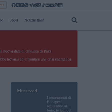
yar
do
Sport
Notizie flash
la nuova data di chiusura di Paks
bbe trovarsi ad affrontare una crisi energetica
I monumenti di
Budapest
resteranno al
buio: le luci del