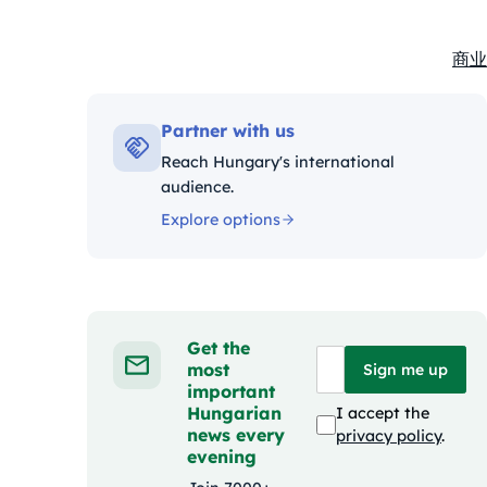
商业
Kate
Partner with us
Reach Hungary's international
audience.
Explore options
Get the
most
Sign me up
important
Hungarian
I accept the
news every
privacy policy
.
evening