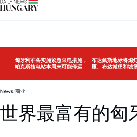
Skip to content
匈牙利准备实施紧急限电措施，
布达佩斯地标将熄灯
帕克斯核电站本周末可能停运
厦、布达城堡和城
News
商业
世界最富有的匈