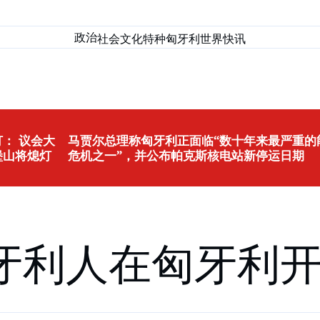
政治
社会
文化
特种匈牙利
世界
快讯
： 议会大
马贾尔总理称匈牙利正面临“数十年来最严重的
堡山将熄灯
危机之一”，并公布帕克斯核电站新停运日期
牙利人在匈牙利