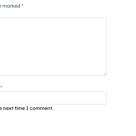
re marked
*
*
he next time I comment.