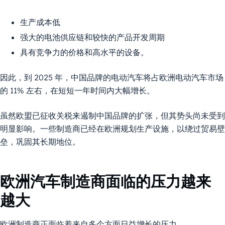
生产成本低
强大的电池供应链和较快的产品开发周期
具有竞争力的价格和高水平的设备。
因此，到 2025 年，中国品牌的电动汽车将占欧洲电动汽车市场
的 11% 左右，在短短一年时间内大幅增长。
虽然欧盟已征收关税来遏制中国品牌的扩张，但其势头尚未受到
明显影响。一些制造商已经在欧洲规划生产设施，以绕过贸易壁
垒，巩固其长期地位。
欧洲汽车制造商面临的压力越来
越大
欧洲制造商正面临着来自多个方面日益增长的压力。