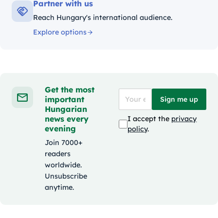
Partner with us
Reach Hungary's international audience.
Explore options
Get the most
important
Sign me up
Hungarian
news every
I accept the
privacy
evening
policy
.
Join 7000+
readers
worldwide.
Unsubscribe
anytime.