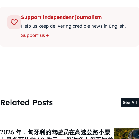
Support independent journalism
Help us keep delivering credible news in English.
Support us
Related Posts
See All
2026 年，匈牙利的驾驶员在高速公路小票