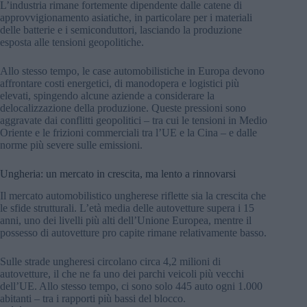
L’industria rimane fortemente dipendente dalle catene di
approvvigionamento asiatiche, in particolare per i materiali
delle batterie e i semiconduttori, lasciando la produzione
esposta alle tensioni geopolitiche.
Allo stesso tempo, le case automobilistiche in Europa devono
affrontare costi energetici, di manodopera e logistici più
elevati, spingendo alcune aziende a considerare la
delocalizzazione della produzione. Queste pressioni sono
aggravate dai conflitti geopolitici – tra cui le tensioni in Medio
Oriente e le frizioni commerciali tra l’UE e la Cina – e dalle
norme più severe sulle emissioni.
Ungheria: un mercato in crescita, ma lento a rinnovarsi
Il mercato automobilistico ungherese riflette sia la crescita che
le sfide strutturali. L’età media delle autovetture supera i 15
anni, uno dei livelli più alti dell’Unione Europea, mentre il
possesso di autovetture pro capite rimane relativamente basso.
Sulle strade ungheresi circolano circa 4,2 milioni di
autovetture, il che ne fa uno dei parchi veicoli più vecchi
dell’UE. Allo stesso tempo, ci sono solo 445 auto ogni 1.000
abitanti – tra i rapporti più bassi del blocco.