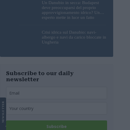
Un Danubio in secca: Budapest
deve preoccuparsi del proprio
approvvigionamento idrico? Un
esperto mette in luce un fatto
sorprendente
Crisi idrica sul Danubio: navi-
albergo e navi da carico bloccate in
Ungheria
Subscribe to our daily
newsletter
LETTER
NEWS
Subscribe