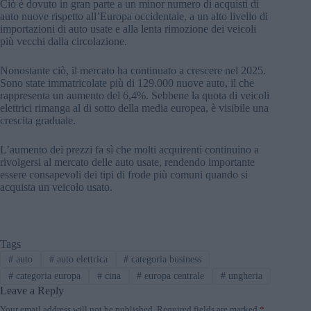
Ciò è dovuto in gran parte a un minor numero di acquisti di
auto nuove rispetto all’Europa occidentale, a un alto livello di
importazioni di auto usate e alla lenta rimozione dei veicoli
più vecchi dalla circolazione.
Nonostante ciò, il mercato ha continuato a crescere nel 2025.
Sono state immatricolate più di 129.000 nuove auto, il che
rappresenta un aumento del 6,4%. Sebbene la quota di veicoli
elettrici rimanga al di sotto della media europea, è visibile una
crescita graduale.
L’aumento dei prezzi fa sì che molti acquirenti continuino a
rivolgersi al mercato delle auto usate, rendendo importante
essere consapevoli dei tipi di frode più comuni quando si
acquista un veicolo usato.
Tags
#
auto
#
auto elettrica
#
categoria business
#
categoria europa
#
cina
#
europa centrale
#
ungheria
Leave a Reply
Your email address will not be published.
Required fields are marked
*