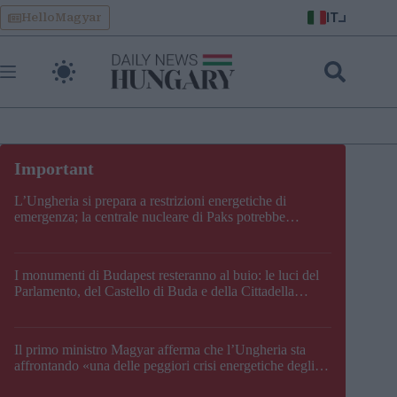
Skip
IT
HelloMagyar
to
content
L’Ungheria si prepara a restrizioni energetiche di
emergenza; la centrale nucleare di Paks potrebbe
chiudere questo fine settimana
I monumenti di Budapest resteranno al buio: le luci del
Parlamento, del Castello di Buda e della Cittadella
verranno spente
Il primo ministro Magyar afferma che l’Ungheria sta
affrontando «una delle peggiori crisi energetiche degli
ultimi decenni» e comunica la nuova data di chiusura di