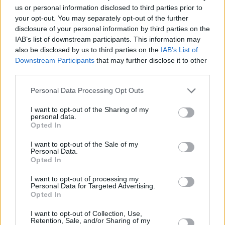
us or personal information disclosed to third parties prior to
Le ibride rappresentano il 37,8% delle vendite di auto nuove
your opt-out. You may separately opt-out of the further
nella regione CEE, davanti ai modelli a benzina con il 33,7%.
disclosure of your personal information by third parties on the
Foto: depositphotos.com
IAB’s list of downstream participants. This information may
La Cina e i veicoli elettrici guadagnano slancio
also be disclosed by us to third parties on the
IAB’s List of
Downstream Participants
that may further disclose it to other
Uno dei cambiamenti più visibili degli ultimi anni è stata la
crescente presenza delle case automobilistiche cinesi in
third parties.
Europa. La Cina è diventata il più grande esportatore di auto
al mondo e l’Europa rimane uno dei suoi mercati più
Please note that this website/app uses one or more Google
Personal Data Processing Opt Outs
importanti.
services and may gather and store information including but
not limited to your visit or usage behaviour. You may click to
I want to opt-out of the Sharing of my
personal data.
Parte della spiegazione risiede nel ritmo più lento del previsto
grant or deny consent to Google and its third-party tags to
Opted In
dell’elettrificazione tra i produttori europei. I costi elevati e le
use your data for below specified purposes in below Google
sfide tecnologiche hanno creato un’apertura nel mercato, che i
consent section.
I want to opt-out of the Sale of my
marchi cinesi hanno sfruttato rapidamente. Aziende come
Personal Data.
BYD, MG e XPENG stanno costruendo costantemente la
Opted In
loro presenza in Europa.
I want to opt-out of processing my
In precedenza abbiamo riferito che questa tendenza sta già
Personal Data for Targeted Advertising.
raggiungendo l’Ungheria, con nuovi marchi cinesi
che
Opted In
stanno iniziando ad entrare nel mercato.
I want to opt-out of Collection, Use,
Retention, Sale, and/or Sharing of my
Il loro vantaggio si basa su diversi fattori: