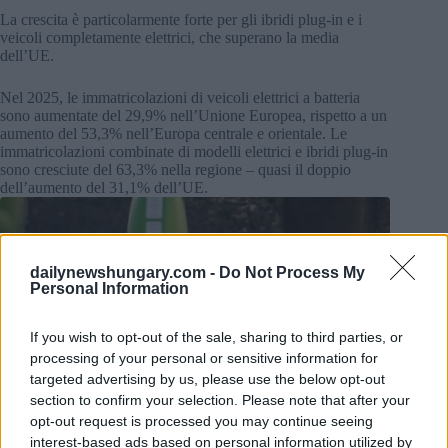
La crescita è particolarmente forte per gli ibridi plug-in e i
veicoli completamente elettrici, che superano la media
dell’UE.
Nel 2025, le immatricolazioni di veicoli elettrici a batteria
sono aumentate del 29,9% nell’Unione Europea, rispetto a un
aumento del 53,3% nell’Europa centrale e orientale. Le
immatricolazioni combinate di modelli elettrici e ibridi plug-in
sono cresciute del 63,3% nella regione – quasi il doppio
dell’aumento del 31,1% dell’UE.
dailynewshungary.com -
Do Not Process My
Personal Information
If you wish to opt-out of the sale, sharing to third parties, or
processing of your personal or sensitive information for
targeted advertising by us, please use the below opt-out
section to confirm your selection. Please note that after your
opt-out request is processed you may continue seeing
interest-based ads based on personal information utilized by