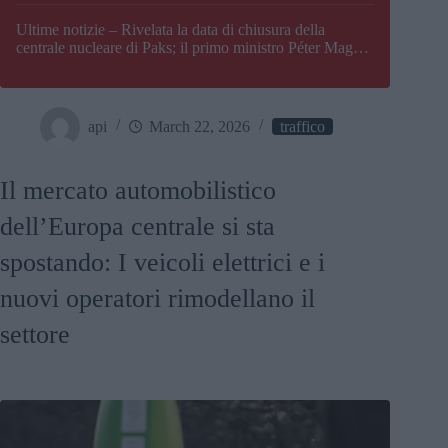
Paks
Ultime notizie – Rivelata la data di chiusura della
centrale nucleare di Paks; il primo ministro Péter Magyar
afferma che l’Ungheria potrebbe trovarsi ad affrontare
una crisi energetica
api
March 22, 2026
traffico
Il mercato automobilistico
dell’Europa centrale si sta
spostando: I veicoli elettrici e i
nuovi operatori rimodellano il
settore