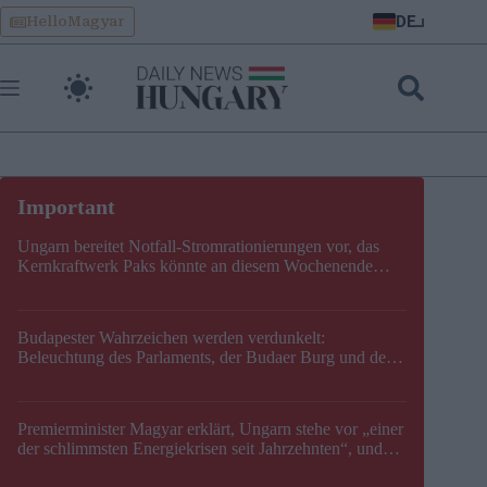
Skip
DE
HelloMagyar
to
content
Ungarn bereitet Notfall-Stromrationierungen vor, das
Kernkraftwerk Paks könnte an diesem Wochenende
stillgelegt werden
Budapester Wahrzeichen werden verdunkelt:
Beleuchtung des Parlaments, der Budaer Burg und der
Zitadelle wird abgeschaltet
Premierminister Magyar erklärt, Ungarn stehe vor „einer
der schlimmsten Energiekrisen seit Jahrzehnten“, und
gibt neuen Termin für die Stilllegung von Paks bekannt