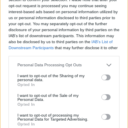
China und Elektrofahrzeuge gewinnen an Schwung
opt-out request is processed you may continue seeing
interest-based ads based on personal information utilized by
Eine der sichtbarsten Veränderungen der letzten Jahre war die
us or personal information disclosed to third parties prior to
wachsende Präsenz chinesischer Autohersteller in Europa.
China ist inzwischen der größte Autoexporteur der Welt, und
your opt-out. You may separately opt-out of the further
Europa bleibt einer seiner wichtigsten Märkte.
disclosure of your personal information by third parties on the
IAB’s list of downstream participants. This information may
Ein Teil der Erklärung liegt in der langsamer als erwartet
also be disclosed by us to third parties on the
IAB’s List of
verlaufenden Elektrifizierung der europäischen Hersteller.
Downstream Participants
that may further disclose it to other
Hohe Kosten und technologische Herausforderungen haben
third parties.
eine Marktlücke geschaffen, die chinesische Marken schnell
ausgenutzt haben. Unternehmen wie BYD, MG und XPENG
Please note that this website/app uses one or more Google
Personal Data Processing Opt Outs
bauen ihre Präsenz in Europa stetig aus.
services and may gather and store information including but
not limited to your visit or usage behaviour. You may click to
I want to opt-out of the Sharing of my
Wir haben bereits berichtet, dass dieser Trend bereits Ungarn
personal data.
grant or deny consent to Google and its third-party tags to
erreicht hat, wo neue chinesische Marken
auf den Markt
Opted In
use your data for below specified purposes in below Google
kommen.
consent section.
I want to opt-out of the Sale of my
Personal Data.
Ihr Vorteil beruht auf mehreren Faktoren:
Opted In
niedrigere Produktionskosten
I want to opt-out of processing my
starke Lieferketten für Batterien mit schnelleren
Personal Data for Targeted Advertising.
Produktentwicklungszyklen
Opted In