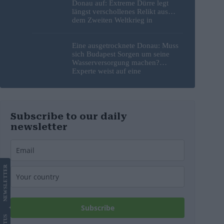
Donau auf: Extreme Dürre legt
längst verschollenes Relikt aus
dem Zweiten Weltkrieg in
Budapest frei
Eine ausgetrocknete Donau: Muss
sich Budapest Sorgen um seine
Wasserversorgung machen?
Experte weist auf eine
überraschende Tatsache hin
Subscribe to our daily
newsletter
LETTER
NEWS
Subscribe
US