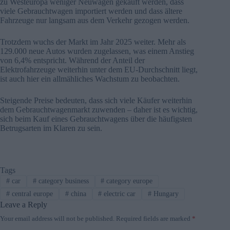
zu Westeuropa weniger Neuwagen gekauft werden, dass
viele Gebrauchtwagen importiert werden und dass ältere
Fahrzeuge nur langsam aus dem Verkehr gezogen werden.
Trotzdem wuchs der Markt im Jahr 2025 weiter. Mehr als
129.000 neue Autos wurden zugelassen, was einem Anstieg
von 6,4% entspricht. Während der Anteil der
Elektrofahrzeuge weiterhin unter dem EU-Durchschnitt liegt,
ist auch hier ein allmähliches Wachstum zu beobachten.
Steigende Preise bedeuten, dass sich viele Käufer weiterhin
dem Gebrauchtwagenmarkt zuwenden – daher ist es wichtig,
sich beim Kauf eines Gebrauchtwagens über die häufigsten
Betrugsarten im Klaren zu sein.
Tags
#
car
#
category business
#
category europe
#
central europe
#
china
#
electric car
#
Hungary
Leave a Reply
Your email address will not be published.
Required fields are marked
*