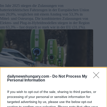
Im Jahr 2025 stiegen die Zulassungen von
batterieelektrischen Fahrzeugen in der Europäischen Union
um 29,9%, verglichen mit einem Anstieg von 53,3% in
Mittel- und Osteuropa. Die kombinierten Zulassungen von
Elektro- und Plug-in-Hybridmodellen stiegen in der Region
um 63,3% – fast doppelt so stark wie in der EU (31,1%).
dailynewshungary.com -
Do Not Process My
Personal Information
If you wish to opt-out of the sale, sharing to third parties, or
processing of your personal or sensitive information for
Hybride machen 37,8% der Neuwagenverkäufe in der CEE-
Region aus, noch vor Benzinern mit 33,7%.
Foto:
targeted advertising by us, please use the below opt-out
depositphotos.com
section to confirm your selection. Please note that after your