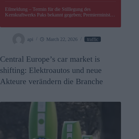
Eilmeldung – Termin für die Stilllegung des
Kernkraftwerks Paks bekannt gegeben; Premierminister
Péter Magyar warnt vor einer möglichen Energiekrise in
Ungarn
api
March 22, 2026
traffic
Central Europe’s car market is
shifting: Elektroautos und neue
Akteure verändern die Branche