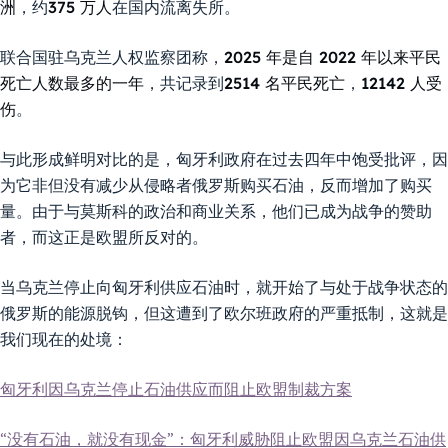
洲
，约
375 万人
在国内流离失所。
联合国驻乌克兰人权监察团称，
2025 年是自 2022 年以来平民
死亡人数最多的一年
，共记录到
2514 名平民死亡
，
12142 人受
伤
。
与此形成鲜明对比的是，匈牙利政府在过去四年中饱受批评，因
为它非但没有减少从侵略者俄罗斯购买石油，反而增加了购买
量。由于与莫斯科的政治和商业关系，他们已成为战争的赞助
者，而这正是欧盟所反对的。
当乌克兰停止向匈牙利供应石油时，就开始了与处于战争状态的
俄罗斯的能源脱钩，但这遭到了欧尔班政府的严重抵制，这就是
我们现在的处境：
匈牙利因乌克兰停止石油供应而阻止欧盟制裁方案
“没有石油，就没有现金”：匈牙利威胁阻止欧盟因乌克兰石油供