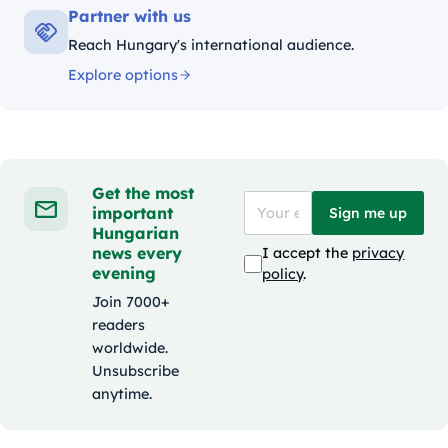
Partner with us
Reach Hungary's international audience.
Explore options
Get the most
important
Sign me up
Hungarian
news every
I accept the
privacy
evening
policy
.
Join 7000+
readers
worldwide.
Unsubscribe
anytime.