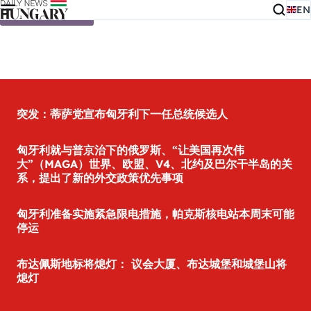
EN
Skip to content
突发：蒂萨党宣布匈牙利下一任总统候选人
匈牙利就与普京治下的俄罗斯、“让美国再次伟
大”（MAGA）世界、欧盟、V4、北约及巴尔干半岛的关
系，提出了新的外交政策优先事项
匈牙利准备实施紧急限电措施，帕克斯核电站本周末可能
停运
布达佩斯地标将熄灯： 议会大厦、布达城堡和城堡山将
熄灯