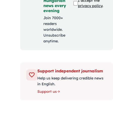
Hungarian
I accept the
news every
privacy policy
.
evening
Join 7000+
readers
worldwide.
Unsubscribe
anytime.
Support independent journalism
Help us keep delivering credible news
in English.
Support us