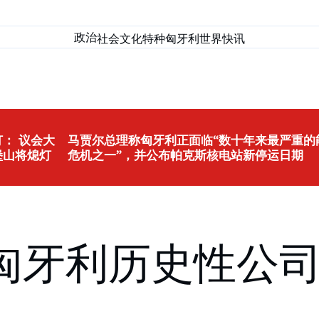
政治
社会
文化
特种匈牙利
世界
快讯
： 议会大
马贾尔总理称匈牙利正面临“数十年来最严重的
堡山将熄灯
危机之一”，并公布帕克斯核电站新停运日期
匈牙利历史性公