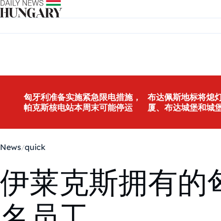
Skip to content
匈牙利准备实施紧急限电措施，
布达佩斯地标将熄灯
帕克斯核电站本周末可能停运
厦、布达城堡和城
News
quick
伊莱克斯拥有的
名员工