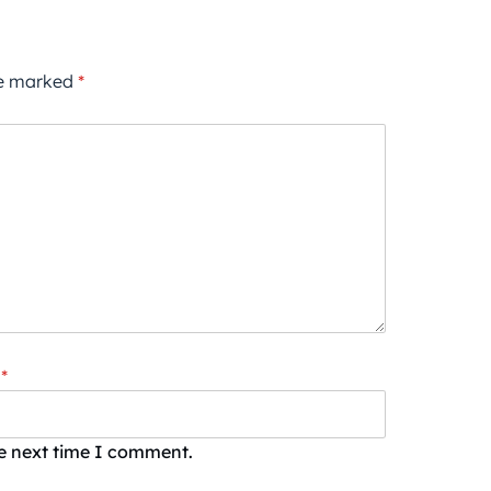
re marked
*
*
he next time I comment.