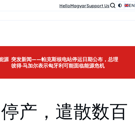
EN
HelloMagyar
Support Us
能源
突发新闻——帕克斯核电站停运日期公布，总理
彼得·马加尔表示匈牙利可能面临能源危机
司停产，遣散数百