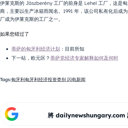
伊莱克斯的 Jászberény 工厂的前身是 Lehel 工
商，主要以生产冰箱而闻名。1991 年，该公司私有化后成为伊
厂成为伊莱克斯的工厂之一。
如果您错过了
蒂萨的匈牙利经济计划
：目前所知
下一站，欧元区？
蒂萨党经济专家解释如何及何时
Tags:
匈牙利
匈牙利经济
投资
类别 闪电新闻
將 dailynewshungary.c