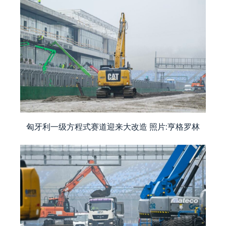
匈牙利一级方程式赛道迎来大改造 照片:亨格罗林