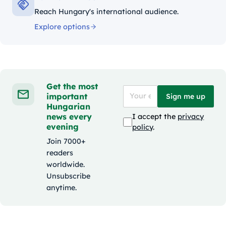
Reach Hungary's international audience.
Explore options
Get the most
important
Sign me up
Hungarian
news every
I accept the
privacy
evening
policy
.
Join 7000+
readers
worldwide.
Unsubscribe
anytime.