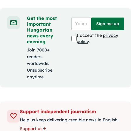
Get the most
important
Sign me up
Hungarian
news every
I accept the
privacy
evening
policy
.
Join 7000+
readers
worldwide.
Unsubscribe
anytime.
Support independent journalism
Help us keep delivering credible news in English.
Support us