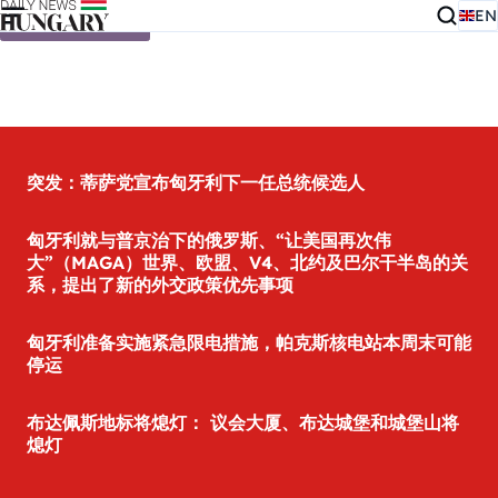
EN
Skip to content
突发：蒂萨党宣布匈牙利下一任总统候选人
匈牙利就与普京治下的俄罗斯、“让美国再次伟
大”（MAGA）世界、欧盟、V4、北约及巴尔干半岛的关
系，提出了新的外交政策优先事项
匈牙利准备实施紧急限电措施，帕克斯核电站本周末可能
停运
布达佩斯地标将熄灯： 议会大厦、布达城堡和城堡山将
熄灯