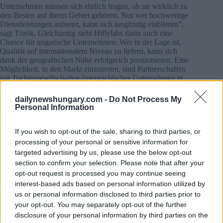
Unternehmen müssen sich ehrlich fragen, ob sie wirklich zu
den Besten auf ihrem Gebiet gehören. Nur wer hochwertige
Dienstleistungen anbietet, kann sich langfristig etablieren”,
sagt Török. Gleichzeitig sieht Hiflylabs darin auch eine
Chance für ungarische Unternehmen: Wer in der Lage ist,
Qualität auf internationalem Niveau zu liefern, kann sich
dank der geografischen Nähe erfolgreich positionieren. Eine
Möglichkeit, in den Markt einzutreten, sind Partnerschaften
mit Tochtergesellschaften österreichischer Unternehmen in
Ungarn.
dailynewshungary.com -
Do Not Process My
Personal Information
Janos Török, Exekutivdirektor für die DACH-Region und
Prokurist bei Hiflylabs, bei der Veranstaltung “Österreich als
Drehscheibe für Innovation”, die von der Austrian Business
If you wish to opt-out of the sale, sharing to third parties, or
Agency organisiert wurde
processing of your personal or sensitive information for
targeted advertising by us, please use the below opt-out
Unterstützung beim Markteintritt
section to confirm your selection. Please note that after your
Török betont auch, dass die Austrian Business Agency
opt-out request is processed you may continue seeing
(ABA) eine Schlüsselrolle beim Aufbau der
interest-based ads based on personal information utilized by
Geschäftstätigkeit in Österreich gespielt hat. Sie half dem
us or personal information disclosed to third parties prior to
Unternehmen unter anderem dabei, sich im lokalen Umfeld
your opt-out. You may separately opt-out of the further
zurechtzufinden, vermittelte Kontakte und empfahl relevante
disclosure of your personal information by third parties on the
Fachleute wie Steuerberater und Wirtschaftsprüfer. Diese