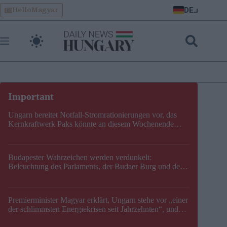
Skip
DE
HelloMagyar
to
content
Ungarn bereitet Notfall-Stromrationierungen vor, das
Kernkraftwerk Paks könnte an diesem Wochenende
stillgelegt werden
Budapester Wahrzeichen werden verdunkelt:
Beleuchtung des Parlaments, der Budaer Burg und der
Zitadelle wird abgeschaltet
Premierminister Magyar erklärt, Ungarn stehe vor „einer
der schlimmsten Energiekrisen seit Jahrzehnten“, und
gibt neuen Termin für die Stilllegung von Paks bekannt