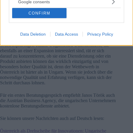
Google consents
Erste Erfahrungen und Ratschläge für Interessierte
CONFIRM
Obwohl sich das Unternehmen noch in der Anfangsphase
befindet, zieht Török ein positives Zwischenfazit. Das
Netzwerk wächst, und die ersten Geschäfte wurden bereits
Data Deletion
Data Access
Privacy Policy
abgeschlossen. Langfristig sieht
Hiflylabs
Österreich als einen
wichtigen Baustein für die weitere Expansion im
deutschsprachigen Raum. Ungarischen Unternehmern, die
ebenfalls an einer Expansion interessiert sind, rät er sich
darauf zu konzentrieren, ob sie eine Dienstleistung oder ein
Produkt anbieten können das wirklich einzigartig und von
besonders hoher Qualität ist, denn der Wettbewerb in
Österreich ist härter als in Ungarn. Wenn sie jedoch über die
notwendige Qualität und Erfahrung verfügen, kann sich der
Schritt durchaus lohnen.
Für ein erstes Beratungsgespräch empfiehlt Janos Török auch
die Austrian Business Agency, die ungarischen Unternehmern
kostenlose Beratungsdienste anbietet.
Sie können unsere Nachrichten auch auf Deutsch lesen:
Österreich als Drehscheibe für Innovationen: Ungarische