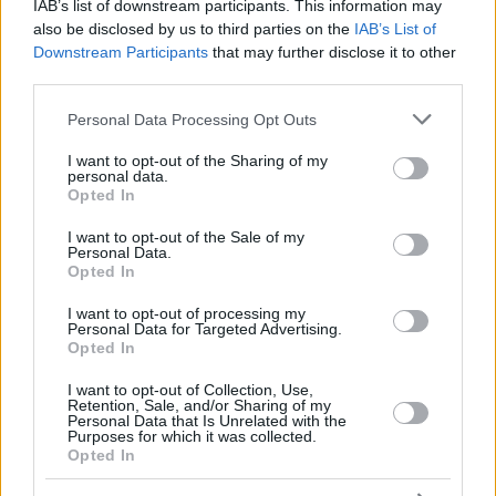
Unterstützung erwies sich auch beim Aufbau der ersten
IAB’s list of downstream participants. This information may
Netzwerke als unschätzbar. Weitere Informationen zu den
also be disclosed by us to third parties on the
IAB’s List of
Dienstleistungen der ABA finden Sie
hier.
Downstream Participants
that may further disclose it to other
third parties.
Falls Sie es verpasst haben:
Der 
Please note that this website/app uses one or more Google
Personal Data Processing Opt Outs
neue außenpolitische Plan in 
services and may gather and store information including but
Ungarn: eine Rückkehr der 
not limited to your visit or usage behaviour. You may click to
I want to opt-out of the Sharing of my
österreichisch-ungarischen Allianz?
personal data.
grant or deny consent to Google and its third-party tags to
Opted In
use your data for below specified purposes in below Google
Netzwerke und eine lokale Präsenz sind entscheidend
consent section.
I want to opt-out of the Sale of my
Personal Data.
Ein weiterer Schlüsselfaktor ist der Aufbau von Vertrauen.
Opted In
Laut Török ist der österreichische Markt sehr
beziehungsorientiert, weshalb persönliche Kontakte eine
I want to opt-out of processing my
wichtige Rolle spielen. Hiflylabs legt daher großen Wert auf
Personal Data for Targeted Advertising.
eine lokale Präsenz und investiert in den Aufbau eines lokalen
Opted In
Netzwerks – zum Beispiel durch Veranstaltungen,
Kooperationen und den Umgang mit potenziellen Partnern.
I want to opt-out of Collection, Use,
Auch hier erhielt das Unternehmen erhebliche Unterstützung
Retention, Sale, and/or Sharing of my
Personal Data that Is Unrelated with the
durch die ABA. In Österreich wird vor allem Wert auf
Purposes for which it was collected.
Vertrauen gelegt, das sich nicht von heute auf morgen
Opted In
aufbauen lässt, das aber langfristige Partnerschaften umso
wertvoller und stärker macht.