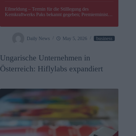
Eilmeldung – Termin für die Stilllegung des
Kernkraftwerks Paks bekannt gegeben; Premierminister
Péter Magyar warnt vor einer möglichen Energiekrise in
Ungarn
Daily News
May 5, 2026
business
Ungarische Unternehmen in
Österreich: Hiflylabs expandiert