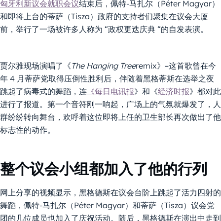
匈牙利新议会就职会议
结束后，佩特-马扎尔（Péter Magyar）
和即将上台的蒂萨（Tisza）政府的支持者们聚集在议会大厦
前，举行了一场被许多人称为 “政权更迭庆典 “的自发表演。
贾尔雅现场演唱了《
The Hanging Tree
remix》–这首歌曾在今
年 4 月蒂萨党取得压倒性胜利后，伴随着黑格蒂斯在选举之夜
跳起了病毒式的舞蹈，连
《每日电讯报
》和《
经济时报
》都对此
进行了报道。第一个音符刚一响起，广场上的气氛就爆发了，人
群纷纷转向舞台，欢呼着这位即将上任的卫生部长再次做出了他
标志性的动作。
整个议会小组都加入了他的行列
网上分享的视频显示，黑格德斯在议会台阶上跳起了活力四射的
舞蹈，佩特-马扎尔（Péter Magyar）和蒂萨（Tisza）议会党
团的几位成员也加入了庆祝活动。随后，黑格德斯在演出中走到