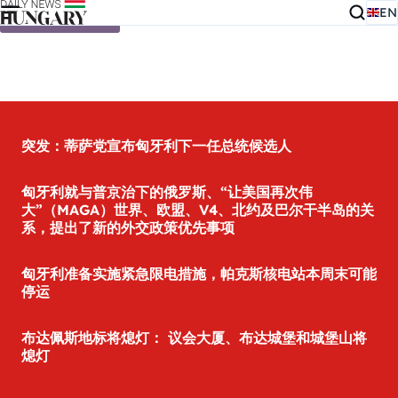
EN
Skip to content
突发：蒂萨党宣布匈牙利下一任总统候选人
匈牙利就与普京治下的俄罗斯、“让美国再次伟
大”（MAGA）世界、欧盟、V4、北约及巴尔干半岛的关
系，提出了新的外交政策优先事项
匈牙利准备实施紧急限电措施，帕克斯核电站本周末可能
停运
布达佩斯地标将熄灯： 议会大厦、布达城堡和城堡山将
熄灯