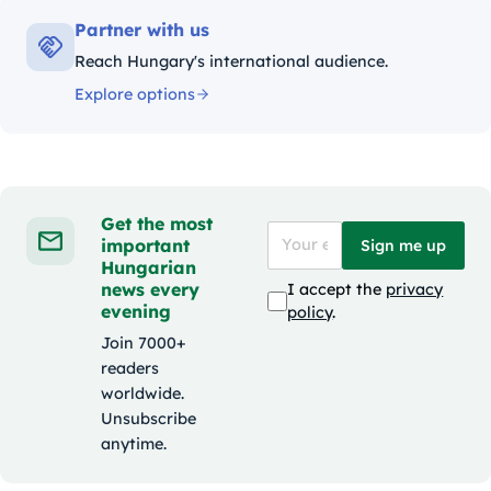
Partner with us
Reach Hungary's international audience.
Explore options
Get the most
important
Sign me up
Hungarian
news every
I accept the
privacy
evening
policy
.
Join 7000+
readers
worldwide.
Unsubscribe
anytime.