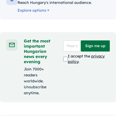
Reach Hungary's international audience.
Explore options
Get the most
important
Sign me up
Hungarian
news every
I accept the
privacy
evening
policy
.
Join 7000+
readers
worldwide.
Unsubscribe
anytime.