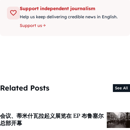
Support independent journalism
Help us keep delivering credible news in English.
Support us
Related Posts
See All
会议、蒂米什瓦拉起义展览在 EP 布鲁塞尔
总部开幕