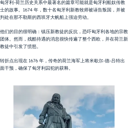
匈牙利-荷兰历史关系中最著名的篇章可能就是匈牙利船奴传教
士的故事。1674 年，数十名匈牙利新教牧师被诬告叛国，并被
判处在那不勒斯的西班牙大帆船上强迫劳动。
他们的目的很明确：镇压新教徒的反抗，恐吓匈牙利各地的宗教
团体。然而，残酷待遇的消息很快传遍了整个西欧，并在荷兰新
教徒中引发了愤怒。
转折点出现在 1676 年，传奇的荷兰海军上将米歇尔-德-吕特出
面干预，确保了匈牙利囚犯的获释。