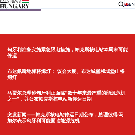
EN
Skip to content
匈牙利准备实施紧急限电措施，帕克斯核电站本周末可能
停运
布达佩斯地标将熄灯： 议会大厦、布达城堡和城堡山将
熄灯
马贾尔总理称匈牙利正面临“数十年来最严重的能源危机
之一”，并公布帕克斯核电站新停运日期
突发新闻——帕克斯核电站停运日期公布，总理彼得·马
加尔表示匈牙利可能面临能源危机