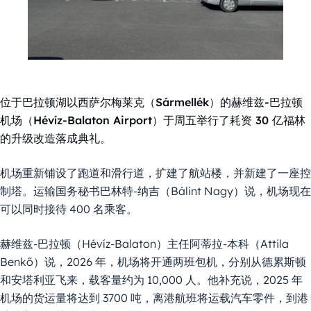
位于巴拉顿湖以西萨尔梅莱克（Sármellék）的赫维兹-巴拉顿
机场（Hévíz-Balaton Airport）于周五举行了耗资 30 亿福林
的升级改造落成典礼。
机场重新铺设了跑道和滑行道，扩建了航站楼，并新建了一座控
制塔。运输国务秘书巴林特-纳吉（Bálint Nagy）说，机场现在
可以同时接待 400 名乘客。
赫维兹-巴拉顿（Hévíz-Balaton）主任阿蒂拉-本科（Attila
Benkő）说，2026 年，机场将开通两班包机，分别从德累斯顿
和安塔利亚飞来，载客量约为 10,000 人。他补充说，2025 年
机场的货运量将达到 3700 吨，离港航班将运载汽车零件，到港