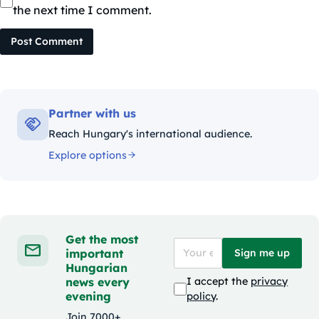
the next time I comment.
Post Comment
Partner with us
Reach Hungary's international audience.
Explore options
Get the most
important
Sign me up
Hungarian
news every
I accept the
privacy
evening
policy
.
Join 7000+