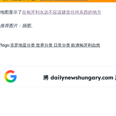
地图显示了
在匈牙利永远不应该建造任何东西的地方
推荐图片：插图。
Tags:
克罗地亚
分类 世界
分类 日常
分类 欧洲
匈牙利
自然
將 dailynewshungary.c