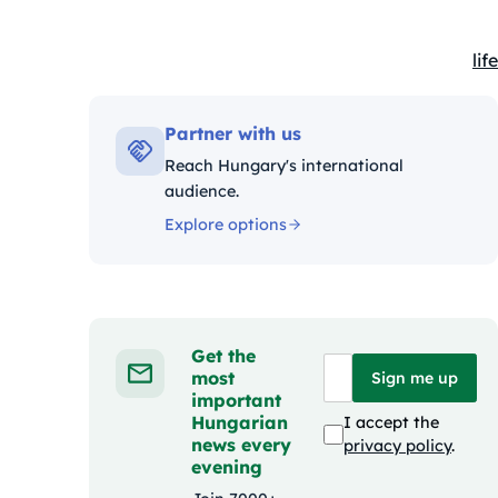
life
Ka
Partner with us
Reach Hungary's international
audience.
Explore options
Get the
most
Sign me up
important
Hungarian
I accept the
news every
privacy policy
.
evening