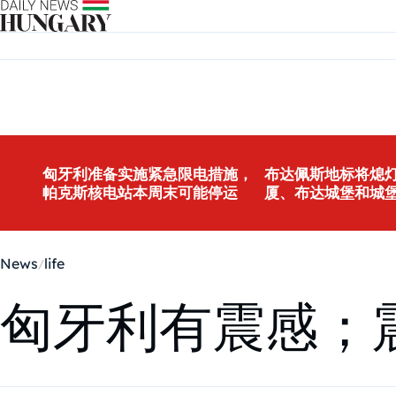
Skip to content
匈牙利准备实施紧急限电措施，
布达佩斯地标将熄灯
帕克斯核电站本周末可能停运
厦、布达城堡和城
News
life
匈牙利有震感；