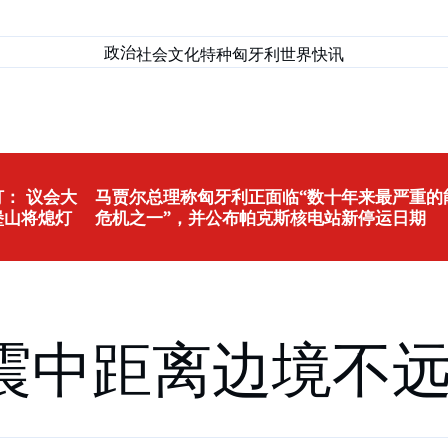
政治
社会
文化
特种匈牙利
世界
快讯
： 议会大
马贾尔总理称匈牙利正面临“数十年来最严重的
堡山将熄灯
危机之一”，并公布帕克斯核电站新停运日期
震中距离边境不