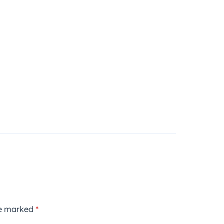
re marked
*