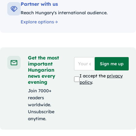
Partner with us
Reach Hungary's international audience.
Explore options
Get the most
important
Sign me up
Hungarian
news every
I accept the
privacy
evening
policy
.
Join 7000+
readers
worldwide.
Unsubscribe
anytime.