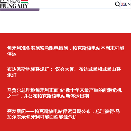
EN
Skip to content
匈牙利准备实施紧急限电措施，帕克斯核电站本周末可能
停运
布达佩斯地标将熄灯： 议会大厦、布达城堡和城堡山将
熄灯
马贾尔总理称匈牙利正面临“数十年来最严重的能源危机
之一”，并公布帕克斯核电站新停运日期
突发新闻——帕克斯核电站停运日期公布，总理彼得·马
加尔表示匈牙利可能面临能源危机