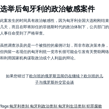
选举后匈牙利的政治敏感案件
此案发生的时间具有政治敏感性，因为匈牙利全国大选刚刚结束
几天，而且在即将卸任的菲德斯时代的政治体制下，公共部门的
人事任命受到了严格审查。
虽然调查涉及的是一个被指控的雇佣计划，而非市政决策本身，
但拘留一名现任的匈牙利统一党市长很可能会引发有关赞助网络
和利用国家机构谋取政治或个人利益的辩论。
如果您错过了
欧尔班的俄罗斯丑闻仍在继续？欧尔班的儿
子与俄罗斯外交官会谈
Tags:
匈牙利
类别 匈牙利政治
类别 匈牙利生活
类别 犯罪
腐败