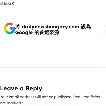
菲德斯党
將 dailynewshungary.com 設為
Google 的首選來源
Leave a Reply
Your email address will not be published.
Required fields
are marked
*