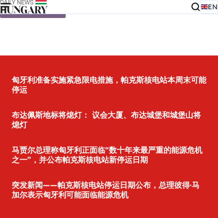
EN
Skip to content
匈牙利准备实施紧急限电措施，帕克斯核电站本周末可能
停运
布达佩斯地标将熄灯： 议会大厦、布达城堡和城堡山将
熄灯
马贾尔总理称匈牙利正面临“数十年来最严重的能源危机
之一”，并公布帕克斯核电站新停运日期
突发新闻——帕克斯核电站停运日期公布，总理彼得·马
加尔表示匈牙利可能面临能源危机