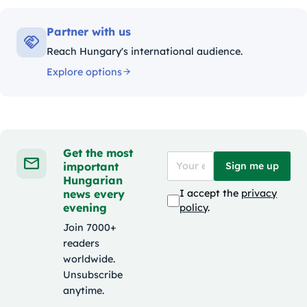
Partner with us
Reach Hungary's international audience.
Explore options
Get the most
important
Sign me up
Hungarian
news every
I accept the
privacy
evening
policy
.
Join 7000+
readers
worldwide.
Unsubscribe
anytime.