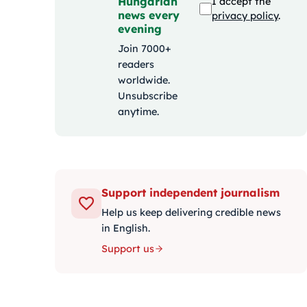
Hungarian
I accept the
news every
privacy policy
.
evening
Join 7000+
readers
worldwide.
Unsubscribe
anytime.
Support independent journalism
Help us keep delivering credible news
in English.
Support us