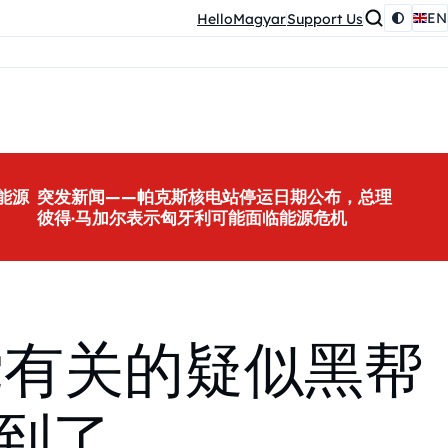
EN
HelloMagyar
Support Us
能源
突发新闻——帕克斯核电站停运日期公布，总理
彼得·马加尔表示匈牙利可能面临能源危机
党有关的疑似黑帮
到了