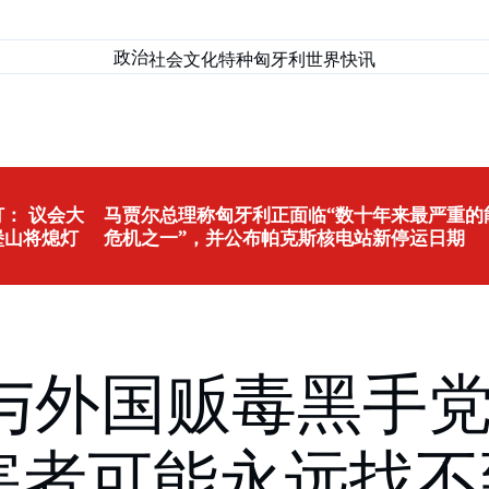
政治
社会
文化
特种匈牙利
世界
快讯
： 议会大
马贾尔总理称匈牙利正面临“数十年来最严重的
堡山将熄灯
危机之一”，并公布帕克斯核电站新停运日期
与外国贩毒黑手
害者可能永远找不