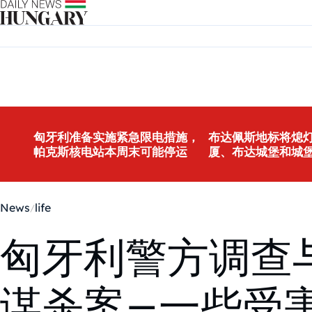
Skip to content
匈牙利准备实施紧急限电措施，
布达佩斯地标将熄灯
帕克斯核电站本周末可能停运
厦、布达城堡和城
News
life
匈牙利警方调查
谋杀案–一些受