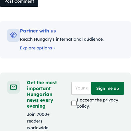
Post Comment
Partner with us
Reach Hungary's international audience.
Explore options
Get the most
important
Sign me up
Hungarian
news every
I accept the
privacy
evening
policy
.
Join 7000+
readers
worldwide.