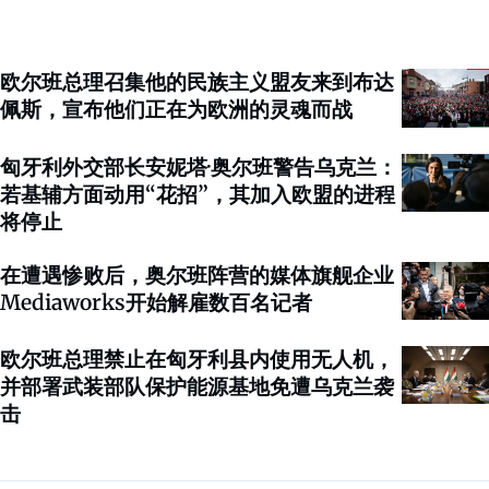
欧尔班总理召集他的民族主义盟友来到布达
佩斯，宣布他们正在为欧洲的灵魂而战
匈牙利外交部长安妮塔·奥尔班警告乌克兰：
若基辅方面动用“花招”，其加入欧盟的进程
将停止
在遭遇惨败后，奥尔班阵营的媒体旗舰企业
Mediaworks开始解雇数百名记者
欧尔班总理禁止在匈牙利县内使用无人机，
并部署武装部队保护能源基地免遭乌克兰袭
击