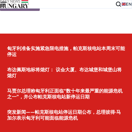
EN
Skip to content
匈牙利准备实施紧急限电措施，帕克斯核电站本周末可能
停运
布达佩斯地标将熄灯： 议会大厦、布达城堡和城堡山将
熄灯
马贾尔总理称匈牙利正面临“数十年来最严重的能源危机
之一”，并公布帕克斯核电站新停运日期
突发新闻——帕克斯核电站停运日期公布，总理彼得·马
加尔表示匈牙利可能面临能源危机