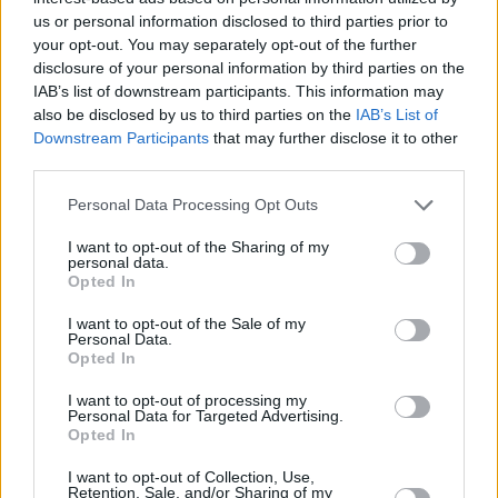
us or personal information disclosed to third parties prior to
your opt-out. You may separately opt-out of the further
disclosure of your personal information by third parties on the
IAB’s list of downstream participants. This information may
Wird Orbán diesen Sommer ganz aus der Politik
also be disclosed by us to third parties on the
IAB’s List of
ausscheiden? Foto:
Facebook/Orbán Viktor
Downstream Participants
that may further disclose it to other
Sowohl Fidesz-Chef Viktor Orbán als auch der
third parties.
Vorstandsvorsitzende László Kövér lehnten es ab, nach dem
Treffen Fragen zu beantworten.
Please note that this website/app uses one or more Google
Personal Data Processing Opt Outs
services and may gather and store information including but
Der Fidesz wird mit 44 Abgeordneten im neuen Parlament
not limited to your visit or usage behaviour. You may click to
I want to opt-out of the Sharing of my
vertreten sein, während die KDNP (Christlich-Demokratische
personal data.
grant or deny consent to Google and its third-party tags to
Volkspartei) 8 Abgeordnete stellen wird. Die Tisza-Partei
Opted In
use your data for below specified purposes in below Google
wird 141 Abgeordnete haben, während die rechte Mi Hazánk
consent section.
(Unsere Heimatbewegung) 6 Abgeordnete stellen wird.
I want to opt-out of the Sale of my
Personal Data.
Opted In
Falls Sie es verpasst haben:
I want to opt-out of processing my
Personal Data for Targeted Advertising.
Falls Sie es verpasst haben:
Opted In
 Péter
I want to opt-out of Collection, Use,
Retention, Sale, and/or Sharing of my