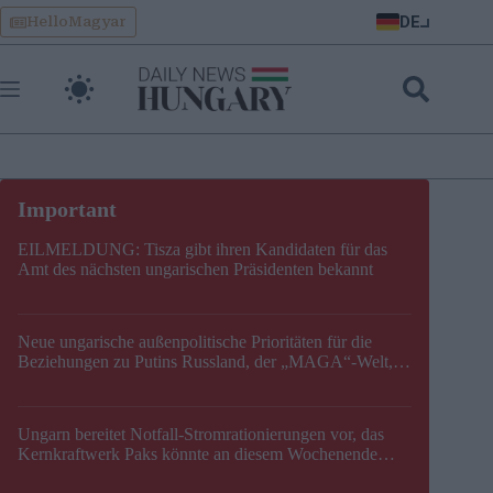
Skip
DE
HelloMagyar
to
content
EILMELDUNG: Tisza gibt ihren Kandidaten für das
Amt des nächsten ungarischen Präsidenten bekannt
Neue ungarische außenpolitische Prioritäten für die
Beziehungen zu Putins Russland, der „MAGA“-Welt,
der EU, der V4, der NATO und dem Balkan festgelegt
Ungarn bereitet Notfall-Stromrationierungen vor, das
Kernkraftwerk Paks könnte an diesem Wochenende
stillgelegt werden