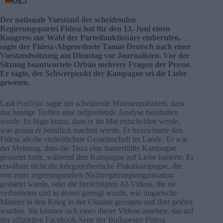
DE
Der nationale Vorstand der scheidenden
Regierungspartei Fidesz hat für den 13. Juni einen
Kongress zur Wahl der Parteifunktionäre einberufen,
sagte der Fidesz-Abgeordnete Tamás Deutsch nach einer
Vorstandssitzung am Dienstag vor Journalisten. Vor der
Sitzung beantwortete Orbán mehrere Fragen der Presse.
Er sagte, der Schwerpunkt der Kampagne sei die Liebe
gewesen.
Laut
Portfólió
sagte der scheidende Ministerpräsident, dass
das heutige Treffen eine tiefgreifende Analyse beinhalten
werde. Er fügte hinzu, dass er im Mai entscheiden werde,
was genau er beruflich machen werde. Er bezeichnete den
Fidesz als die einheitlichste Gemeinschaft im Lande. Er war
der Meinung, dass die Tisza eine hasserfüllte Kampagne
gestartet hatte, während ihre Kampagne auf Liebe basierte. Er
erwähnte nicht die kriegstreiberische Plakatkampagne, die
von einer regierungsnahen Nichtregierungsorganisation
gestartet wurde, oder die berüchtigten AI-Videos, die sie
verbreiteten und in denen gezeigt wurde, wie ungarische
Männer in den Krieg in der Ukraine gezogen und dort getötet
wurden. Sie können sich eines dieser Videos ansehen, das auf
der offiziellen Facebook-Seite der Budapester Fidesz