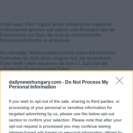
Orbán sagte, Péter Szijjártó sei der erfolgreichste ungarische
Außenminister gewesen und äußerte seine Besorgnis über die
Entscheidung von Tisza, ihn nicht als stellvertretenden
Parlamentspräsidenten zu akzeptieren.
Der ehemalige Ministerpräsident reichte seinen Rücktritt beim
Nationalrat ein, doch dieser weigerte sich, ihn anzunehmen.
Daher bleibt Orbán mindestens bis zum 13. Juni Chef der
scheidenden Regierungspartei Fidesz.
dailynewshungary.com -
Do Not Process My
Personal Information
If you wish to opt-out of the sale, sharing to third parties, or
processing of your personal or sensitive information for
targeted advertising by us, please use the below opt-out
section to confirm your selection. Please note that after your
opt-out request is processed you may continue seeing
interest-based ads based on personal information utilized by