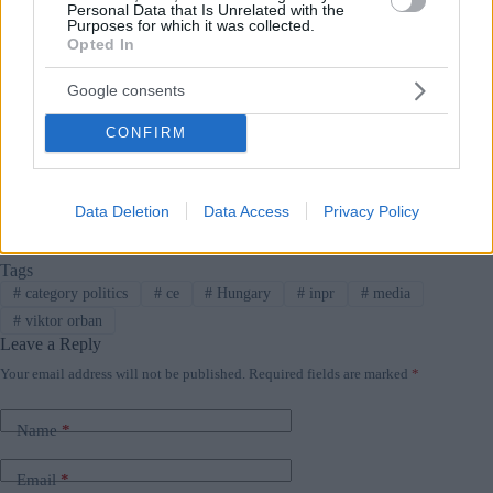
Personal Data that Is Unrelated with the
Purposes for which it was collected.
Opted In
Magyar kündigt zusätzliche Minister 
an
Google consents
Orbán verlässt das Parlament, 
hochrangige Persönlichkeiten treten 
CONFIRM
zurück, offizielle Fidesz-Fraktion 
angekündigt
Data Deletion
Data Access
Privacy Policy
Tags
#
category politics
#
ce
#
Hungary
#
inpr
#
media
#
viktor orban
Leave a Reply
Your email address will not be published.
Required fields are marked
*
Name
*
Email
*