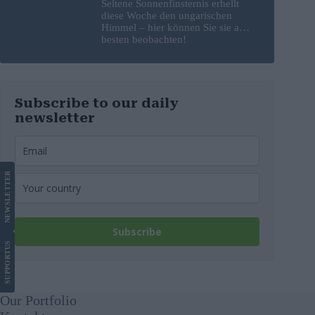
Seltene Sonnenfinsternis erhellt
diese Woche den ungarischen
Himmel – hier können Sie sie am
besten beobachten!
Subscribe to our daily
newsletter
LETTER
NEWS
Subscribe
US
SUPPORT
Our Portfolio