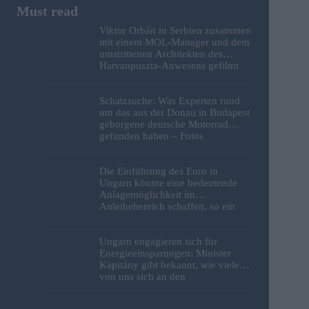
Viktor Orbán in Serbien zusammen
mit einem MOL-Manager und dem
umstrittenen Architekten des
Hatvanpuszta-Anwesens gefilmt
Schatzsuche: Was Experten rund
um das aus der Donau in Budapest
geborgene deutsche Motorrad
gefunden haben – Fotos
Die Einführung des Euro in
Ungarn könnte eine bedeutende
Anlagemöglichkeit im
Anleihebereich schaffen, so ein
Analyst
Ungarn engagieren sich für
Energieeinsparungen: Minister
Kapitány gibt bekannt, wie viele
von uns sich an den
Sparbemühungen beteiligt haben