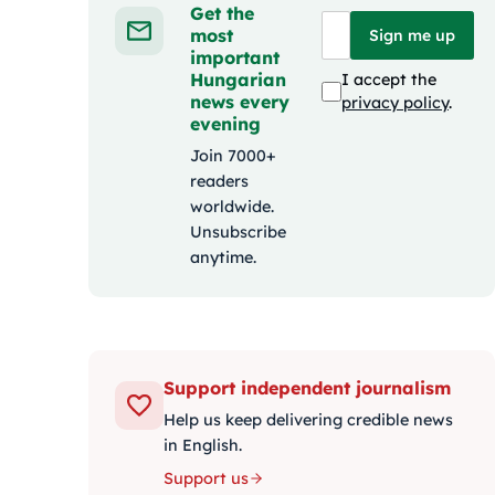
Get the
most
Sign me up
important
Hungarian
I accept the
news every
privacy policy
.
evening
Join 7000+
readers
worldwide.
Unsubscribe
anytime.
Support independent journalism
Help us keep delivering credible news
in English.
Support us