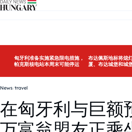
Skip to content
匈牙利准备实施紧急限电措施，
布达佩斯地标将熄灯
帕克斯核电站本周末可能停运
厦、布达城堡和城
News
travel
在匈牙利与巨额
万富翁盟友正乘