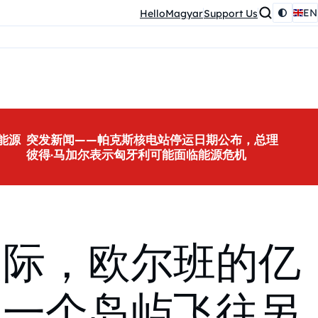
EN
HelloMagyar
Support Us
能源
突发新闻——帕克斯核电站停运日期公布，总理
彼得·马加尔表示匈牙利可能面临能源危机
之际，欧尔班的亿
从一个岛屿飞往另