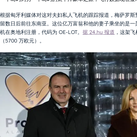
根据匈牙利媒体对这对夫妇私人飞机的跟踪报道，梅萨罗斯预计
留数日后前往东南亚。这位亿万富翁和他的妻子乘坐的是一架新
机在奥地利注册，代码为 OE-LOT。
据 24.hu 报道
，这架飞机
（5700 万欧元）。