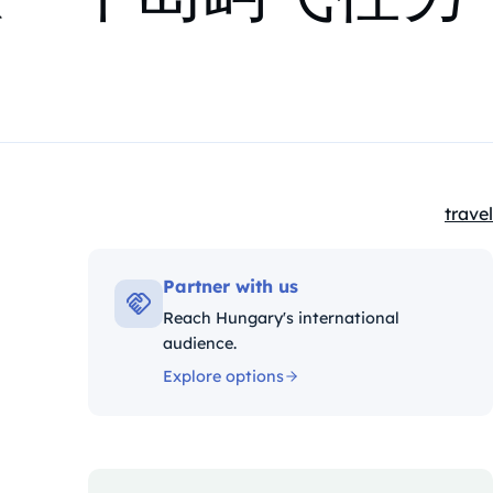
travel
Kateg
Partner with us
Reach Hungary's international
audience.
Explore options