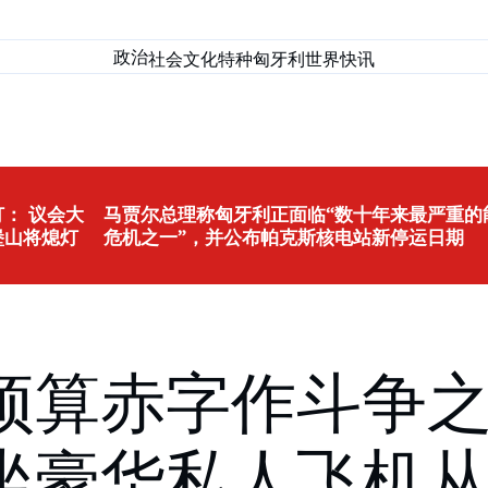
政治
社会
文化
特种匈牙利
世界
快讯
： 议会大
马贾尔总理称匈牙利正面临“数十年来最严重的
堡山将熄灯
危机之一”，并公布帕克斯核电站新停运日期
预算赤字作斗争
坐豪华私人飞机