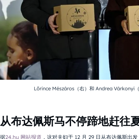
Lőrince Mészáros（右）和 Andrea Várko
从布达佩斯马不停蹄地赶往
据
24.hu 网站报道
，这对夫妇于 12 月 29 日从布达佩