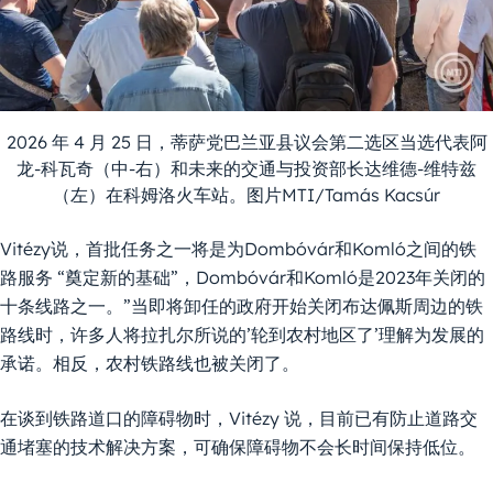
2026 年 4 月 25 日，蒂萨党巴兰亚县议会第二选区当选代表阿
龙-科瓦奇（中-右）和未来的交通与投资部长达维德-维特兹
（左）在科姆洛火车站。图片MTI/Tamás Kacsúr
Vitézy说，首批任务之一将是为Dombóvár和Komló之间的铁
路服务 “奠定新的基础”，Dombóvár和Komló是2023年关闭的
十条线路之一。”当即将卸任的政府开始关闭布达佩斯周边的铁
路线时，许多人将拉扎尔所说的’轮到农村地区了’理解为发展的
承诺。相反，农村铁路线也被关闭了。
在谈到铁路道口的障碍物时，Vitézy 说，目前已有防止道路交
通堵塞的技术解决方案，可确保障碍物不会长时间保持低位。