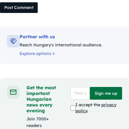
Post Comment
Partner with us
Reach Hungary's international audience.
Explore options
Get the most
important
Sign me up
Hungarian
news every
I accept the
privacy
evening
policy
.
Join 7000+
readers