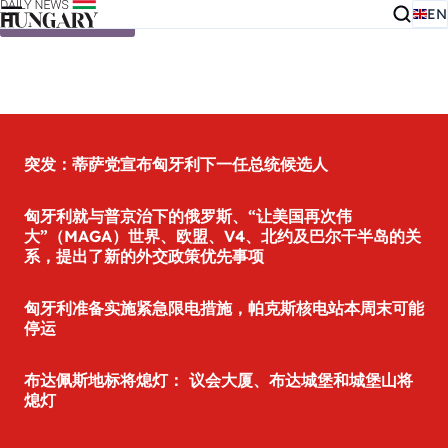
EN
Skip to content
突发：蒂萨党宣布匈牙利下一任总统候选人
匈牙利就与普京治下的俄罗斯、“让美国再次伟
大”（MAGA）世界、欧盟、V4、北约及巴尔干半岛的关
系，提出了新的外交政策优先事项
匈牙利准备实施紧急限电措施，帕克斯核电站本周末可能
停运
布达佩斯地标将熄灯： 议会大厦、布达城堡和城堡山将
熄灯