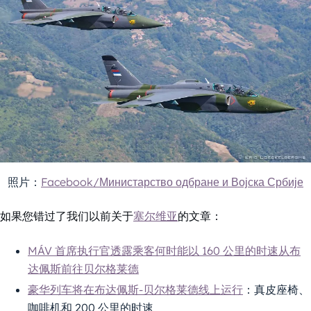
照片：
Facebook/Министарство одбране и Војска Србије
如果您错过了我们以前关于
塞尔维亚
的文章：
MÁV 首席执行官透露乘客何时能以 160 公里的时速从布
达佩斯前往贝尔格莱德
豪华列车将在布达佩斯-贝尔格莱德线上运行
：真皮座椅、
咖啡机和 200 公里的时速