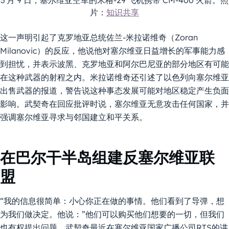
3 月 9 日，塞尔维亚空军的米格-29 飞机携带 CM-400 火箭。照
片：
知识共享
这一声明引起了克罗地亚总统佐兰-米拉诺维奇（Zoran
Milanovic）的反应，他说他对塞尔维亚日益增长的军事能力感
到担忧，并表示波黑、克罗地亚和阿尔巴尼亚的部分地区有可能
在这种武器的射程之内。米拉诺维奇还引述了以色列向塞尔维亚
出售武器的报道，警告说这种事态发展可能对地区稳定产生负面
影响。武契奇在回应批评时说，塞尔维亚无意攻击任何国家，并
强调塞尔维亚寻求与邻国建立和平关系。
在巴尔干半岛组建反塞尔维亚联
盟
“我的信息很简单：小心你正在做的事情。他们看到了导弹，想
为我们做决定。他说：”他们可以购买他们想要的一切，但我们
也有权提出问题。武契奇最近在塞尔维亚国家广播公司RTS的讲