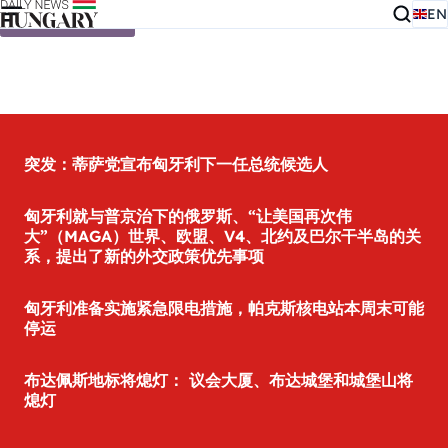
EN
Skip to content
突发：蒂萨党宣布匈牙利下一任总统候选人
匈牙利就与普京治下的俄罗斯、“让美国再次伟
大”（MAGA）世界、欧盟、V4、北约及巴尔干半岛的关
系，提出了新的外交政策优先事项
匈牙利准备实施紧急限电措施，帕克斯核电站本周末可能
停运
布达佩斯地标将熄灯： 议会大厦、布达城堡和城堡山将
熄灯