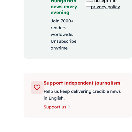
Hungarian
I accept the
news every
privacy policy
.
evening
Join 7000+
readers
worldwide.
Unsubscribe
anytime.
Support independent journalism
Help us keep delivering credible news
in English.
Support us