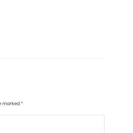
re marked
*