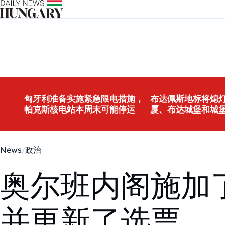
Skip to content
匈牙利准备实施紧急限电措施，
布达佩斯地标将熄灯
帕克斯核电站本周末可能停运
厦、布达城堡和城
News
政治
奥尔班内阁施加
并更新了选票