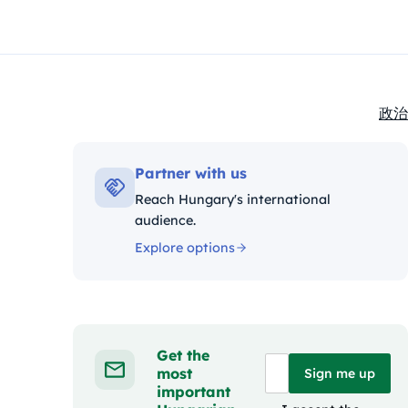
政治
Kate
Partner with us
Reach Hungary's international
audience.
Explore options
Get the
most
Sign me up
important