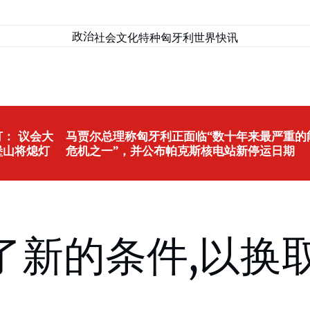
政治
社会
文化
特种匈牙利
世界
快讯
： 议会大
马贾尔总理称匈牙利正面临“数十年来最严重的
堡山将熄灯
危机之一”，并公布帕克斯核电站新停运日期
了新的条件,以换