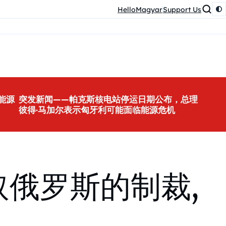
HelloMagyar
Support Us
能源
突发新闻——帕克斯核电站停运日期公布，总理
彼得·马加尔表示匈牙利可能面临能源危机
取俄罗斯的制裁,