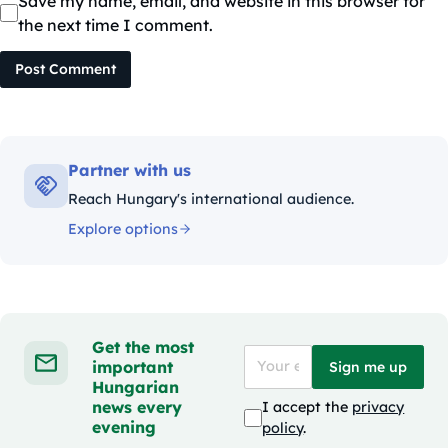
Save my name, email, and website in this browser for
the next time I comment.
Post Comment
Partner with us
Reach Hungary's international audience.
Explore options
Get the most
important
Sign me up
Hungarian
news every
I accept the
privacy
evening
policy
.