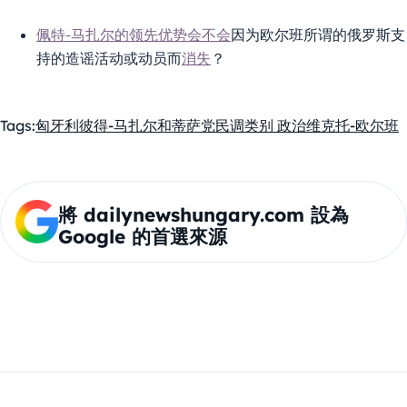
佩特-马扎尔的领先优势会不会
因为欧尔班所谓的俄罗斯支
持的造谣活动或动员而
消失
？
Tags:
匈牙利
彼得-马扎尔和蒂萨党
民调
类别 政治
维克托-欧尔班
將 dailynewshungary.com 設為
Google 的首選來源