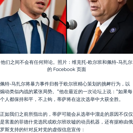
他们之间不会有任何辩论。照片：维克托-欧尔班和佩特-马扎尔
的 Facebook 页面
佩特-马扎尔将暴力事件归咎于欧尔班精心策划的挑衅行为，以
煽动类似内战的紧张局势。”他在最近的一次论坛上说：”如果每
个人都保持和平，不上钩，蒂萨将在这次选举中大获全胜。
正如我们之前所指出的，蒂萨可能会从选举中溜走的原因不仅仅
是害羞的菲德什党选民或欧尔班吹嘘的动员机器，还有据称由俄
罗斯支持的针对反对党的虚假信息宣传：