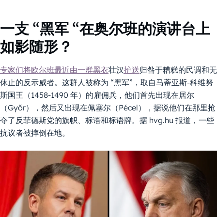
一支 “黑军 “在奥尔班的演讲台上
如影随形？
专家们将欧尔班最近由一群黑衣
壮汉
护送
归咎于糟糕的民调和无
休止的反示威者。这群人被称为 “黑军”，取自马蒂亚斯-科维努
斯国王（1458-1490 年）的雇佣兵，他们首先出现在居尔
（Győr），然后又出现在佩塞尔（Pécel），据说他们在那里抢
夺了反菲德斯党的旗帜、标语和标语牌。据 hvg.hu 报道，一些
抗议者被摔倒在地。