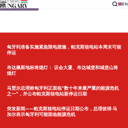
EN
Skip to content
匈牙利准备实施紧急限电措施，帕克斯核电站本周末可能
停运
布达佩斯地标将熄灯： 议会大厦、布达城堡和城堡山将
熄灯
马贾尔总理称匈牙利正面临“数十年来最严重的能源危机
之一”，并公布帕克斯核电站新停运日期
突发新闻——帕克斯核电站停运日期公布，总理彼得·马
加尔表示匈牙利可能面临能源危机