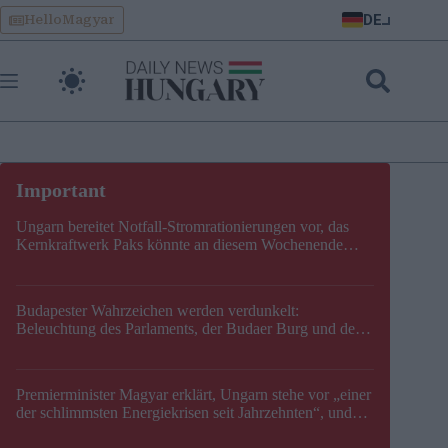
Skip
DE
HelloMagyar
to
content
Ungarn bereitet Notfall-Stromrationierungen vor, das
Kernkraftwerk Paks könnte an diesem Wochenende
stillgelegt werden
Budapester Wahrzeichen werden verdunkelt:
Beleuchtung des Parlaments, der Budaer Burg und der
Zitadelle wird abgeschaltet
Premierminister Magyar erklärt, Ungarn stehe vor „einer
der schlimmsten Energiekrisen seit Jahrzehnten“, und
gibt neuen Termin für die Stilllegung von Paks bekannt