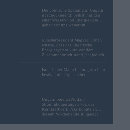
Budapest geborgen – Fotos
Die politische Spaltung in Ungarn
ist schockierend: Selbst inmitten
einer Wasser- und Energiekrise
geben wir uns weiterhin
gegenseitig die Schuld
Ministerpräsident Magyar: Orbán
wusste, dass das ungarische
Energiesystem kurz vor dem
Zusammenbruch stand, hat jedoch
nichts unternommen
Israelischer Mann bei ungarischem
Festival niedergestochen
Ungarn bereitet Notfall-
Stromrationierungen vor, das
Kernkraftwerk Paks könnte an
diesem Wochenende stillgelegt
werden