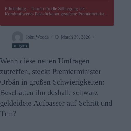
Eilmeldung – Termin für die Stilllegung des
Kernkraftwerks Paks bekannt gegeben; Premierminister
Péter Magyar warnt vor einer möglichen Energiekrise in
Ungarn
John Woods
March 30, 2026
ungarn
Wenn diese neuen Umfragen
zutreffen, steckt Premierminister
Orbán in großen Schwierigkeiten:
Beschatten ihn deshalb schwarz
gekleidete Aufpasser auf Schritt und
Tritt?