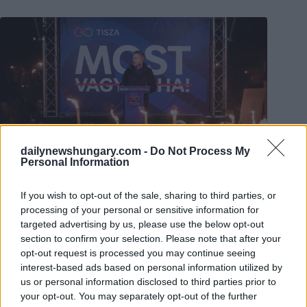
dailynewshungary.com -
Do Not Process My
Personal Information
If you wish to opt-out of the sale, sharing to third parties, or
processing of your personal or sensitive information for
Foto:
Facebook/Péter Magyar
Die jüngste landesweite Umfrage des 21 Research Centre
targeted advertising by us, please use the below opt-out
ergab einen Vorsprung von 8 Punkten in der
section to confirm your selection. Please note that after your
Gesamtbevölkerung und 14 Punkten bei den entschlossenen
opt-out request is processed you may continue seeing
Wählern der Parteien. Die Wahlbeteiligung wird auf 83
interest-based ads based on personal information utilized by
Prozent geschätzt – genug, um Mi Hazánk aus dem
us or personal information disclosed to third parties prior to
Parlament zu verdrängen. Die Ergebnisse von Median waren
your opt-out. You may separately opt-out of the further
noch deutlicher: Bei einer Rekordbeteiligung von 89 Prozent