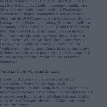
Das Forschungszentrum 21 stellt fest, dass Pest 13, Pest 14
und Bács 6 überdurchschnittlich regierungsfreundlich sind:
Sie weisen einen hohen Anteil an kleinen Dörfern und
Wählern mit niedrigem Bildungsniveau auf, wobei keine
Stadt mehr als 50.000 Einwohner hat. Dennoch ergaben die
Umfragen Ende Februar und Anfang März einen deutlichen
Vorsprung der Theiß-Wähler in Pest 13 und Bács 6. Nur in
Pest 14 liegt die Fidesz bei denjenigen, die sich für einen
Kandidaten entschieden haben, vorne, aber auch bei den
entschlossenen Wählern hat Theiß einen kleinen Vorsprung.
Das ungarische Wahlsystem hängt von den einzelnen
Wahlkreisen in einer einzigen Runde ab, in der eine relative
Mehrheit ausreicht, um zu gewinnen – in der Vergangenheit
haben Fidesz-Kandidaten mit knapp über 30 Prozent
triumphiert.
Versteckte Orbán-Wähler auf der Lauer?
Experten diskutieren endlos über das Ausmaß der
“schüchternen” Fidesz-Wähler. Sprecher der
Regierungspartei bestehen darauf, dass ihre Zahl enorm ist
und versprechen Wahlüberraschungen. Orbán sehnt sich nach
einem weiteren Erdrutschsieg und rühmt sich routinemäßig
eines sicheren Triumphs, obwohl die Zahlen eine andere
Geschichte erzählen.