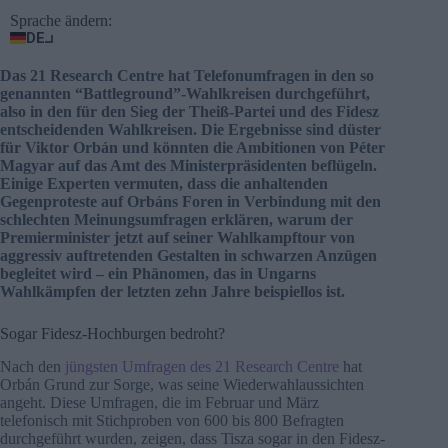
Sprache ändern:
DE
Das 21 Research Centre hat Telefonumfragen in den so
genannten “Battleground”-Wahlkreisen durchgeführt,
also in den für den Sieg der Theiß-Partei und des Fidesz
entscheidenden Wahlkreisen. Die Ergebnisse sind düster
für Viktor Orbán und könnten die Ambitionen von Péter
Magyar auf das Amt des Ministerpräsidenten beflügeln.
Einige Experten vermuten, dass die anhaltenden
Gegenproteste auf Orbáns Foren in Verbindung mit den
schlechten Meinungsumfragen erklären, warum der
Premierminister jetzt auf seiner Wahlkampftour von
aggressiv auftretenden Gestalten in schwarzen Anzügen
begleitet wird – ein Phänomen, das in Ungarns
Wahlkämpfen der letzten zehn Jahre beispiellos ist.
Sogar Fidesz-Hochburgen bedroht?
Nach den
jüngsten Umfragen des 21 Research Centre
hat
Orbán Grund zur Sorge, was seine Wiederwahlaussichten
angeht. Diese Umfragen, die im Februar und März
telefonisch mit Stichproben von 600 bis 800 Befragten
durchgeführt wurden, zeigen, dass Tisza sogar in den Fidesz-