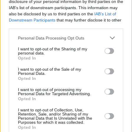
lag Theiß bei den entschlossenen Wählern um 23 Punkte und
disclosure of your personal information by third parties on the
insgesamt um 16 Punkte vorn. Wir haben ausführlich über
IAB’s list of downstream participants. This information may
diese Zahlen berichtet.
also be disclosed by us to third parties on the
IAB’s List of
Downstream Participants
that may further disclose it to other
Atemberaubende Theiß-Mehrheit
: Wenn es stimmt,
third parties.
könnte sogar Fidesz Orbán stürzen
Please note that this website/app uses one or more Google
Personal Data Processing Opt Outs
Eine “schwarze Armee” beschattet Orbán auf der Wahlparty?
services and may gather and store information including but
not limited to your visit or usage behaviour. You may click to
I want to opt-out of the Sharing of my
Experten führen Orbáns jüngste Eskorte durch einen Kader
personal data.
grant or deny consent to Google and its third-party tags to
schwarz gekleideter
, stämmiger Gestalten auf schlechte
Opted In
use your data for below specified purposes in below Google
Umfragewerte und unaufhörliche
consent section.
Gegendemonstrationen
zurück
. Die nach den Söldnern von
I want to opt-out of the Sale of my
König Matthias Corvinus (1458-1490) als “Schwarze Armee”
Personal Data.
bezeichnete Gruppe tauchte zuerst in Győr und dann in Pécel
Opted In
auf, wo sie Berichten zufolge Anti-Fidesz-Banner, Fahnen
und Plakate beschlagnahmten. Wie hvg.hu berichtet, wurden
I want to opt-out of processing my
Personal Data for Targeted Advertising.
einige Demonstranten zu Boden gerungen.
Opted In
I want to opt-out of Collection, Use,
Retention, Sale, and/or Sharing of my
Personal Data that Is Unrelated with the
Purposes for which it was collected.
Opted In