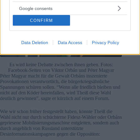
Google consents
CONFIRM
Data Deletion
Data Access
Privacy Policy
Es wird keine Debatte zwischen ihnen geben. Fotos:
Facebook-Seiten von Viktor Orbán und Péter Magyar
Péter Magyar macht für die Gewalt Orbáns inszenierte
Provokationen verantwortlich, die bürgerkriegsähnliche
Spannungen schüren sollen. “Wenn alle friedlich bleiben und
nicht auf den Köder hereinfallen, wird Theiß diese Wahl
deutlich gewinnen”, sagte er kürzlich auf einem Forum.
Wie wir schon früher festgestellt haben, könnte Theiß die
Wahl nicht nur durch schüchterne Fidesz-Wähler oder Orbáns
gepriesene Mobilisierungsmaschine entgleiten, sondern auch
durch angeblich von Russland unterstützte
Desinformationskampagnen gegen die Opposition: