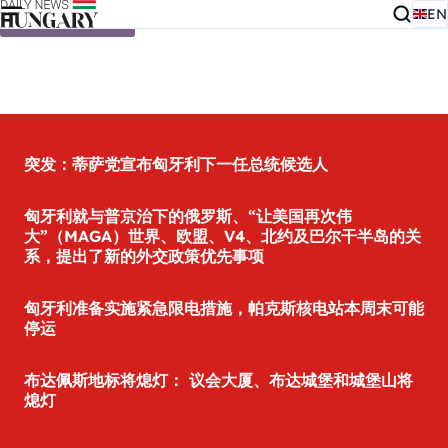
EN
Skip to content
突发：蒂萨党宣布匈牙利下一任总统候选人
匈牙利就与普京治下的俄罗斯、“让美国再次伟
大”（MAGA）世界、欧盟、V4、北约及巴尔干半岛的关
系，提出了新的外交政策优先事项
匈牙利准备实施紧急限电措施，帕克斯核电站本周末可能
停运
布达佩斯地标将熄灯： 议会大厦、布达城堡和城堡山将
熄灯