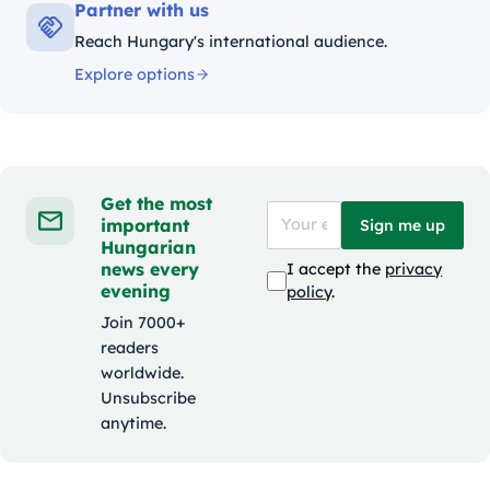
Partner with us
Reach Hungary's international audience.
Explore options
Get the most
important
Sign me up
Hungarian
news every
I accept the
privacy
evening
policy
.
Join 7000+
readers
worldwide.
Unsubscribe
anytime.