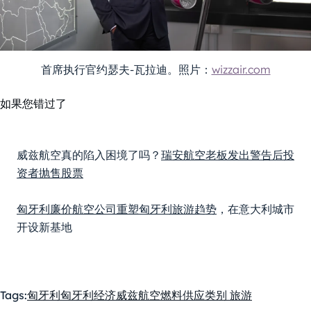
首席执行官约瑟夫-瓦拉迪。照片：
wizzair.com
如果您错过了
威兹航空真的陷入困境了吗？
瑞安航空老板发出警告后投
资者抛售股票
匈牙利廉价航空公司重塑匈牙利旅游趋势
，在意大利城市
开设新基地
Tags:
匈牙利
匈牙利经济
威兹航空
燃料供应
类别 旅游