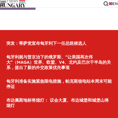
EN
Skip to content
突发：蒂萨党宣布匈牙利下一任总统候选人
匈牙利就与普京治下的俄罗斯、“让美国再次伟
大”（MAGA）世界、欧盟、V4、北约及巴尔干半岛的关
系，提出了新的外交政策优先事项
匈牙利准备实施紧急限电措施，帕克斯核电站本周末可能
停运
布达佩斯地标将熄灯： 议会大厦、布达城堡和城堡山将
熄灯